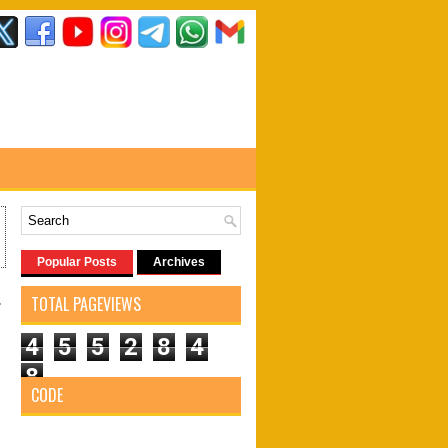
Popular Posts
Archives
!
TOTAL PAGEVIEWS
4
5
5
2
8
4
8
CODE