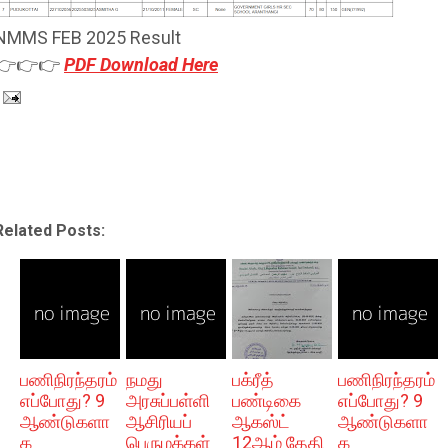
NMMS FEB 2025 Result
👉👉👉
PDF Download Here
Related Posts:
பணிநிரந்தரம்
நமது
பக்ரீத்
பணிநிரந்தரம்
எப்போது? 9
அரசுப்பள்ளி
பண்டிகை
எப்போது? 9
ஆண்டுகளா
ஆசிரியப்
ஆகஸ்ட்
ஆண்டுகளா
க
பெருமக்கள்
12ஆம் தேதி
க