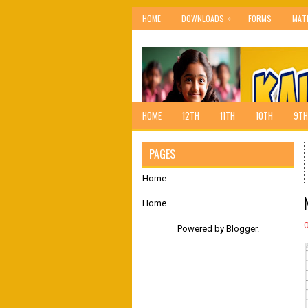
»
HOME
DOWNLOADS
FORMS
MAT
HOME
12TH
11TH
10TH
9TH
PAGES
Home
Home
Powered by
Blogger
.