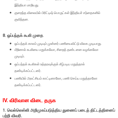
இந்தியா மாறியது.
குறைந்த விலையில் பிரிட்டிஷ் பொருட்கள் இந்தியச் சந்தைகளில்
குவிந்தன.
8.
ஒப்பந்தக் கூலி முறை.
ஒப்பந்தக் காலம் முடியும் முன்னர் பணியைவிட்டு விலக முடியாது.
மீறினால் கூலியை மறுக்கவோ
,
சிறைத் தண்டனை வழங்கவோ
முடியும்.
ஒப்பந்தக் கூலிகள் உத்தரவுக்குக் கீழ்படிய மறுத்தால்
தண்டிக்கப்பட்டனர்.
பணியில் அலட்சியம் காட்டினாலோ
,
பணி செய்ய மறுத்தாலோ
தண்டிக்கப்பட்டனர்.
IV. விரிவான விடை தருக
1.
வெல்லெஸ்லி அறிமுகப்படுத்திய துணைப் படைத் திட்டத்தினைப்
பற்றி விவரி.