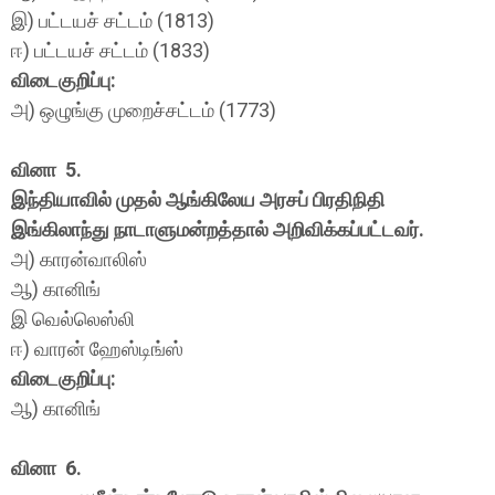
இ) பட்டயச் சட்டம் (1813)
ஈ) பட்டயச் சட்டம் (1833)
விடைகுறிப்பு:
அ) ஒழுங்கு முறைச்சட்டம் (1773)
வினா 5.
இந்தியாவில் முதல் ஆங்கிலேய அரசப் பிரதிநிதி
இங்கிலாந்து நாடாளுமன்றத்தால் அறிவிக்கப்பட்டவர்.
அ) காரன்வாலிஸ்
ஆ) கானிங்
இ வெல்லெஸ்லி
ஈ) வாரன் ஹேஸ்டிங்ஸ்
விடைகுறிப்பு:
ஆ) கானிங்
வினா 6.