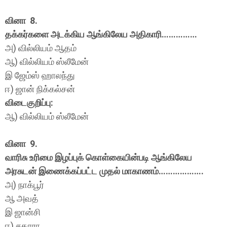
வினா 8.
தக்கர்களை அடக்கிய ஆங்கிலேய அதிகாரி……………
அ) வில்லியம் ஆதம்
ஆ) வில்லியம் ஸ்லீமேன்
இ ஜேம்ஸ் ஹாலந்து
ஈ) ஜான் நிக்கல்சன்
விடைகுறிப்பு:
ஆ) வில்லியம் ஸ்லீமேன்
வினா 9.
வாரிசு உரிமை இழப்புக் கொள்கையின்படி ஆங்கிலேய
அரசுடன் இணைக்கப்பட்ட முதல் மாகாணம்……………….
அ) நாக்பூர்
ஆ அவத்
இ ஜான்சி
ஈ) சதாரா