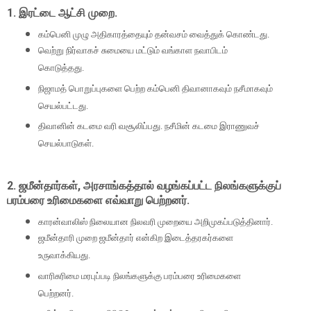
1.
இரட்டை ஆட்சி முறை.
கம்பெனி முழு அதிகாரத்தையும் தன்வசம் வைத்துக் கொண்டது.
வெற்று நிர்வாகச் சுமையை மட்டும் வங்காள நவாபிடம்
கொடுத்தது.
நிஜாமத் பொறுப்புகளை பெற்ற கம்பெனி திவானாகவும் நசீமாகவும்
செயல்பட்டது.
திவானின் கடமை வரி வசூலிப்பது. நசீமின் கடமை இராணுவச்
செயல்பாடுகள்.
2.
ஜமீன்தார்கள்
,
அரசாங்கத்தால் வழங்கப்பட்ட நிலங்களுக்குப்
பரம்பரை உரிமைகளை எவ்வாறு பெற்றனர்.
காரன்வாலிஸ் நிலையான நிலவரி முறையை அறிமுகப்படுத்தினார்.
ஜமீன்தாரி முறை ஜமீன்தார் என்கிற இடைத்தரகர்களை
உருவாக்கியது.
வாரிசுரிமை மரபுப்படி நிலங்களுக்கு பரம்பரை உரிமைகளை
பெற்றனர்.