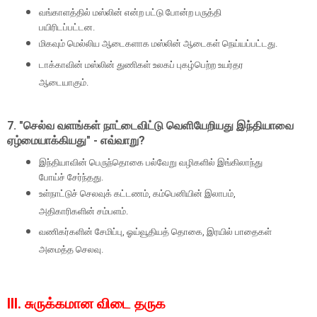
வங்காளத்தில் மஸ்லின் என்ற பட்டு போன்ற பருத்தி
பயிரிடப்பட்டன.
மிகவும் மெல்லிய ஆடைகளாக மஸ்லின் ஆடைகள் நெய்யப்பட்டது.
டாக்காவின் மஸ்லின் துணிகள் உலகப் புகழ்பெற்ற உயர்தர
ஆடையாகும்.
7. "
செல்வ வளங்கள் நாட்டைவிட்டு வெளியேறியது இந்தியாவை
ஏழ்மையாக்கியது" - எவ்வாறு
?
இந்தியாவின் பெருந்தொகை பல்வேறு வழிகளில் இங்கிலாந்து
போய்ச் சேர்ந்தது.
உள்நாட்டுச் செலவுக் கட்டணம்
,
கம்பெனியின் இலாபம்
,
அதிகாரிகளின் சம்பளம்.
வணிகர்களின் சேமிப்பு
,
ஓய்வூதியத் தொகை
,
இரயில் பாதைகள்
அமைத்த செலவு.
III. சுருக்கமான விடை தருக