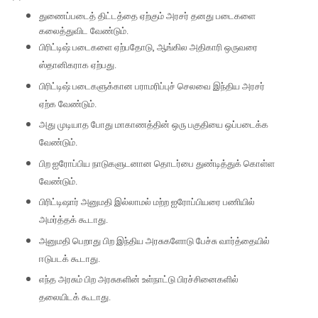
துணைப்படைத் திட்டத்தை ஏற்கும் அரசர் தனது படைகளை
கலைத்துவிட வேண்டும்.
பிரிட்டிஷ் படைகளை ஏற்பதோடு
,
ஆங்கில அதிகாரி ஒருவரை
ஸ்தானிகராக ஏற்பது.
பிரிட்டிஷ் படைகளுக்கான பராமரிப்புச் செலவை இந்திய அரசர்
ஏற்க வேண்டும்.
அது முடியாத போது மாகாணத்தின் ஒரு பகுதியை ஒப்படைக்க
வேண்டும்.
பிற ஐரோப்பிய நாடுகளுடனான தொடர்பை துண்டித்துக் கொள்ள
வேண்டும்.
பிரிட்டிஷார் அனுமதி இல்லாமல் மற்ற ஐரோப்பியரை பணியில்
அமர்த்தக் கூடாது.
அனுமதி பெறாது பிற இந்திய அரசுகளோடு பேச்சு வார்த்தையில்
ஈடுபடக் கூடாது.
எந்த அரசும் பிற அரசுகளின் உள்நாட்டு பிரச்சினைகளில்
தலையிடக் கூடாது.