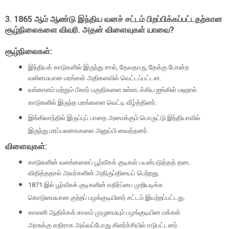
3. 1865
ஆம் ஆண்டு இந்திய வனச் சட்டம் பிறப்பிக்கப்பட்டதற்கான
சூழ்நிலைகளை விவரி. அதன் விளைவுகள் யாவை
?
சூழ்நிலைகள்:
இந்தியக் காடுகளில் இருந்து சால்
,
தேவதாரு
,
தேக்கு போன்ற
வலிமையான மரங்கள் அதிகளவில் வெட்டப்பட்டன.
வங்காளம் மற்றும் பீகார் பகுதிகளை உள்ளடக்கிய ஐங்கிள் மஹால்
காடுகளில் இருந்த மரங்களை வெட்டி வீழ்த்தினர்.
இங்கிலாந்தில் இருப்புப் பாதை அமைக்கும் பொருட்டு இந்தியாவில்
இருந்து மரப்பலகைகளை அனுப்பி வைத்தனர்.
விளைவுகள்:
காடுகளின் வளங்களைப் பூர்வீகக் குடிகள் பயன்படுத்தத் தடை
விதித்ததால் அவர்களின் அதிருப்தியைப் பெற்றது.
1871
இல் பூர்வீகக் குடிகளின் எதிர்ப்பை முறியடிக்க
கொடுமையான குற்றப் பழங்குடியினர் சட்டம் இயற்றப்பட்டது.
காலனி ஆதிக்கக் காலம் முழுமையும் பழங்குடியின மக்கள்
அரசுக்கு எதிராக அவ்வப்போது கிளர்ச்சியில் ஈடுபட்டனர்.