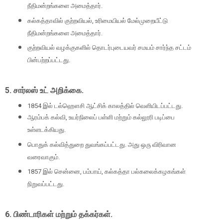
நீதிமன்றங்களை அமைத்தார்.
கல்கத்தாவில் குற்றவியல்
,
உரிமையியல் மேல்முறையீட்டு
நீதிமன்றங்களை அமைத்தார்.
குற்றவியல் வழக்குகளில் தொடர்புடையவர் சமயம் சார்ந்த சட்டம்
பின்பற்றப்பட்டது.
5.
சார்லஸ் உட் அறிக்கை.
1854
இல் டல்ஹௌசி ஆட்சிக் காலத்தில் வெளியிடப்பட்டது.
ஆரம்பக் கல்வி
,
உயர்நிலைப் பள்ளி மற்றும் கல்லூரி படிப்பை
உள்ளடக்கியது.
பொதுக் கல்வித்துறை துவங்கப்பட்டது. அது ஒரு விரிவான
வரைவாகும்.
1857
இல் சென்னை
,
பம்பாய்
,
கல்கத்தா பல்கலைக்கழகங்கள்
நிறுவப்பட்டது.
6.
பிண்டாரிகள் மற்றும் தக்கர்கள்.