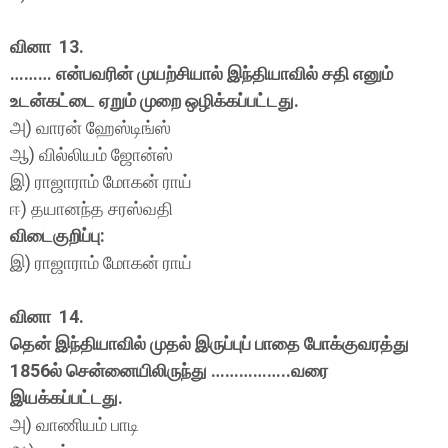
வினா 13.
……… என்பவரின் முயற்சியால் இந்தியாவில் சதி எனும்
உடன்கட்டை ஏறும் முறை ஒழிக்கப்பட்டது.
அ) வாரன் ஹேஸ்டிங்ஸ்
ஆ) வில்லியம் ஜோன்ஸ்
இ) ராஜாராம் மோகன் ராய்
ஈ) தயானந்த சரஸ்வதி
விடைகுறிப்பு:
இ) ராஜாராம் மோகன் ராய்
வினா 14.
தென் இந்தியாவில் முதல் இருப்புப் பாதை போக்குவரத்து
1856ல் சென்னையிலிருந்து ……………..வரை
இயக்கப்பட்டது.
அ) வாணியம் பாடி