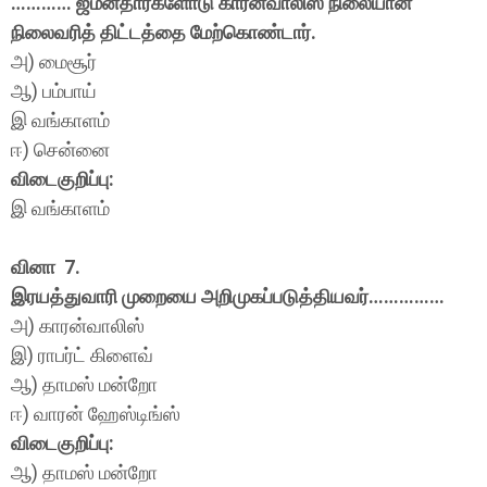
………… ஜமீன்தார்களோடு காரன்வாலிஸ் நிலையான
நிலைவரித் திட்டத்தை மேற்கொண்டார்.
அ) மைசூர்
ஆ) பம்பாய்
இ வங்காளம்
ஈ) சென்னை
விடைகுறிப்பு:
இ வங்காளம்
வினா 7.
இரயத்துவாரி முறையை அறிமுகப்படுத்தியவர்……………
அ) காரன்வாலிஸ்
இ) ராபர்ட் கிளைவ்
ஆ) தாமஸ் மன்றோ
ஈ) வாரன் ஹேஸ்டிங்ஸ்
விடைகுறிப்பு:
ஆ) தாமஸ் மன்றோ