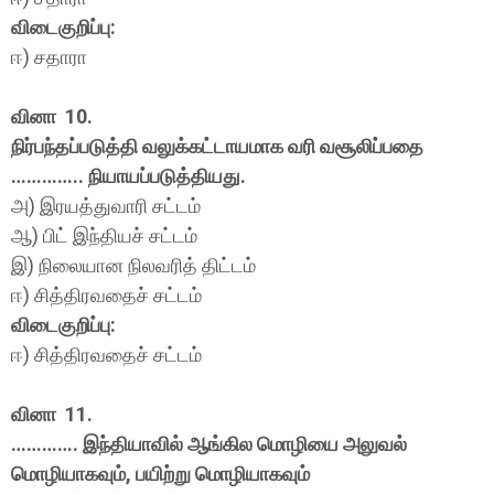
விடைகுறிப்பு:
ஈ) சதாரா
வினா 10.
நிர்பந்தப்படுத்தி வலுக்கட்டாயமாக வரி வசூலிப்பதை
………….. நியாயப்படுத்தியது.
அ) இரயத்துவாரி சட்டம்
ஆ) பிட் இந்தியச் சட்டம்
இ) நிலையான நிலவரித் திட்டம்
ஈ) சித்திரவதைச் சட்டம்
விடைகுறிப்பு:
ஈ) சித்திரவதைச் சட்டம்
வினா 11.
…………. இந்தியாவில் ஆங்கில மொழியை அலுவல்
மொழியாகவும், பயிற்று மொழியாகவும்