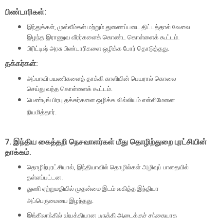
பிண்டாரிகள்:
இந்துக்கள்
,
முஸ்லீம்கள் மற்றும் துணைப்படை திட்டத்தால் வேலை
இழந்த இராணுவ வீரர்களைக் கொண்ட கொள்ளைக் கூட்டம்.
பிரிட்டிஷ் அரசு பிண்டாரிகளை ஒழிக்க போர் தொடுத்தது.
தக்கர்கள்:
அப்பாவி பயணிகளைத் தாக்கி காளியின் பெயரால் கொலை
செய்து வந்த கொள்ளைக் கூட்டம்.
பெண்டிங் பிரபு தக்கர்களை ஒழிக்க வில்லியம் எஸ்லிமேனை
நியமித்தார்.
7.
இந்திய கைத்தறி நெசவாளர்கள் மீது தொழிற்துறை புரட்சியின்
தாக்கம்.
தொழிற்புரட்சியால்
,
இந்தியாவில் தொழில்கள் அழிவுப் பாதையில்
தள்ளப்பட்டன.
துணி ஏற்றுமதியில் முதன்மை இடம் வகித்த இந்தியா
அப்பெருமையை இழந்தது.
இங்கிலாந்தில் உற்பத்தியான பருத்தி ஆடைக்குச் சந்தையாக