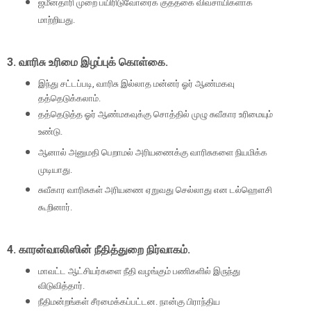
ஜமீன்தாரி முறை பயிரிடுவோரைக் குத்தகை விவசாயிகளாக
மாற்றியது.
3.
வாரிசு உரிமை இழப்புக் கொள்கை.
இந்து சட்டப்படி
,
வாரிசு இல்லாத மன்னர் ஓர் ஆண்மகவு
தத்தெடுக்கலாம்.
தத்தெடுத்த ஓர் ஆண்மகவுக்கு சொத்தில் முழு சுவீகார உரிமையும்
உண்டு.
ஆனால் அனுமதி பெறாமல் அரியணைக்கு வாரிசுகளை நியமிக்க
முடியாது.
சுவீகார வாரிசுகள் அரியணை ஏறுவது செல்லாது என டல்ஹௌசி
கூறினார்.
4.
காரன்வாலிஸின் நீதித்துறை நிர்வாகம்.
மாவட்ட ஆட்சியர்களை நீதி வழங்கும் பணிகளில் இருந்து
விடுவித்தார்.
நீதிமன்றங்கள் சீரமைக்கப்பட்டன. நான்கு பிராந்திய