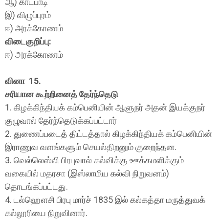
ஆ) காட்பாடி
இ) விழுப்புரம்
ஈ) அரக்கோணம்
விடைகுறிப்பு:
ஈ) அரக்கோணம்
வினா 15.
சரியான கூற்றினைத் தேர்ந்தெடு
1. கிழக்கிந்தியக் கம்பெனியின் ஆளுநர் அதன் இயக்குநர்
குழுவால் தேர்ந்தெடுக்கப்பட்டார்
2. துணைப்படைத் திட்டத்தால் கிழக்கிந்தியக் கம்பெனியின்
இராணுவ வளங்களும் செயல்திறனும் குறைந்தன.
3. வெல்லெஸ்லி பிரபுவால் கல்விக்கு ஊக்கமளிக்கும்
வகையில் மதரசா (இஸ்லாமிய கல்வி நிறுவனம்)
தொடங்கப்பட்டது.
4. டல்ஹௌசி பிரபு மார்ச் 1835 இல் கல்கத்தா மருத்துவக்
கல்லூரியை நிறுவினார்.