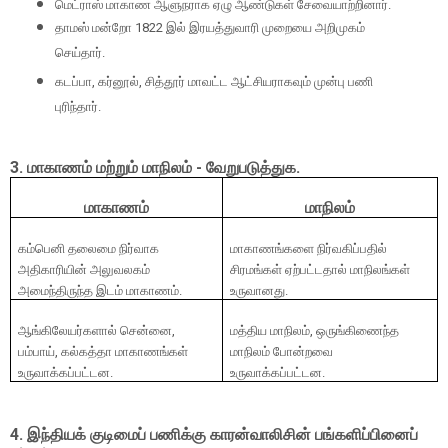
மெட்ராஸ் மாகாண ஆளுநராக ஏழு ஆண்டுகள் சேவையாற்றினார்.
தாமஸ் மன்றோ
1822
இல் இரயத்துவாரி முறையை அறிமுகம்
செய்தார்.
கடப்பா
,
கர்னூல்
,
சித்தூர் மாவட்ட ஆட்சியராகவும் முன்பு பணி
புரிந்தார்.
3.
மாகாணம் மற்றும் மாநிலம் - வேறுபடுத்துக.
மாகாணம்
மாநிலம்
கம்பெனி தலைமை நிர்வாக
மாகாணங்களை நிர்வகிப்பதில்
அதிகாரியின் அலுவலகம்
சிரமங்கள் ஏற்பட்டதால் மாநிலங்கள்
அமைந்திருந்த இடம் மாகாணம்.
உருவானது.
ஆங்கிலேயர்களால் சென்னை
,
மத்திய மாநிலம்
,
ஒருங்கிணைந்த
பம்பாய்
,
கல்கத்தா மாகாணங்கள்
மாநிலம் போன்றவை
உருவாக்கப்பட்டன.
உருவாக்கப்பட்டன.
4.
இந்தியக் குடிமைப் பணிக்கு காரன்வாலிசின் பங்களிப்பினைப்