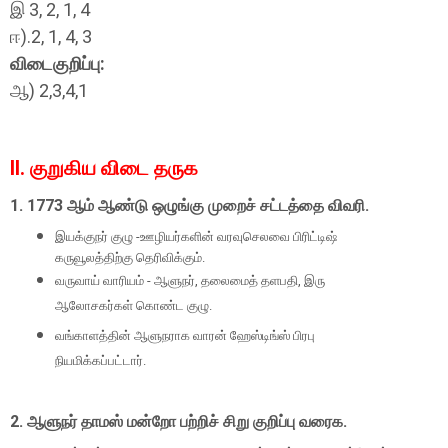
இ 3, 2, 1, 4
ஈ).2, 1, 4, 3
விடைகுறிப்பு:
ஆ) 2,3,4,1
II. குறுகிய விடை தருக
1. 1773
ஆம் ஆண்டு ஒழுங்கு முறைச் சட்டத்தை விவரி.
இயக்குநர் குழு -ஊழியர்களின் வரவுசெலவை பிரிட்டிஷ்
கருவூலத்திற்கு தெரிவிக்கும்.
வருவாய் வாரியம் - ஆளுநர்
,
தலைமைத் தளபதி
,
இரு
ஆலோசகர்கள் கொண்ட குழு.
வங்காளத்தின் ஆளுநராக வாரன் ஹேஸ்டிங்ஸ் பிரபு
நியமிக்கப்பட்டார்.
2.
ஆளுநர் தாமஸ் மன்றோ பற்றிச் சிறு குறிப்பு வரைக.