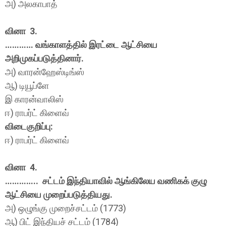
அ) அலகாபாத்
வினா 3.
………… வங்காளத்தில் இரட்டை ஆட்சியை
அறிமுகப்படுத்தினார்.
அ) வாரன்ஹேஸ்டிங்ஸ்
ஆ) டியூப்ளே
இ காரன்வாலிஸ்
ஈ) ராபர்ட் கிளைவ்
விடைகுறிப்பு:
ஈ) ராபர்ட் கிளைவ்
வினா 4.
………….. சட்டம் இந்தியாவில் ஆங்கிலேய வணிகக் குழு
ஆட்சியை முறைப்படுத்தியது.
அ) ஒழுங்கு முறைச்சட்டம் (1773)
ஆ) பிட் இந்தியச் சட்டம் (1784)