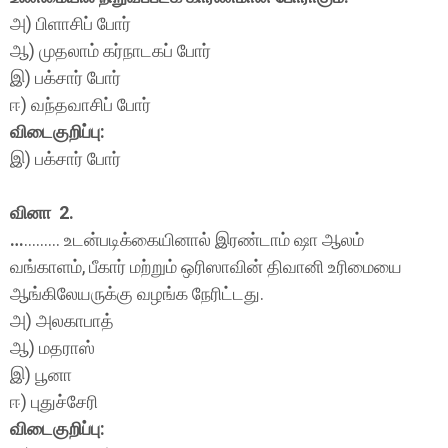
அ) பிளாசிப் போர்
ஆ) முதலாம் கர்நாடகப் போர்
இ) பக்சார் போர்
ஈ) வந்தவாசிப் போர்
விடைகுறிப்பு:
இ) பக்சார் போர்
வினா 2.
…
……… உடன்படிக்கையினால் இரண்டாம் ஷா ஆலம்
வங்காளம், பீகார் மற்றும் ஒரிஸாவின் திவானி உரிமையை
ஆங்கிலேயருக்கு வழங்க நேரிட்டது.
அ) அலகாபாத்
ஆ) மதராஸ்
இ) பூனா
ஈ) புதுச்சேரி
விடைகுறிப்பு: