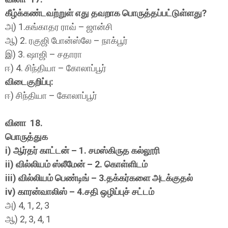
கீழ்க்கண்டவற்றுள் எது தவறாக பொருத்தப்பட்டுள்ளது?
அ) 1.கங்காதர ராவ் – ஜான்சி
ஆ) 2. ரகுஜி போன்ஸ்லே – நாக்பூர்
இ) 3. ஷாஜி – சதாரா
ஈ) 4. சிந்தியா – கோலாப்பூர்
விடைகுறிப்பு:
ஈ) சிந்தியா – கோலாப்பூர்
வினா 18.
பொருத்துக
i) ஆர்தர் காட்டன் – 1. சமஸ்கிருத கல்லூரி
ii) வில்லியம் ஸ்லீமேன் – 2. கொள்ளிடம்
iii) வில்லியம் பெண்டிங் – 3.தக்கர்களை அடக்குதல்
iv) காரன்வாலிஸ் – 4.சதி ஒழிப்புச் சட்டம்
அ) 4, 1, 2, 3
ஆ) 2, 3, 4, 1