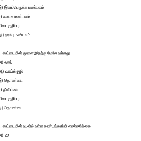
இ) இனப்பெருக்க மண்டலம்
ஈ) சுவாச மண்டலம்
ிடைகுறிப்பு:
) நரம்பு மண்டலம்
4. அட்டையின் மூளை இதற்கு மேலே உள்ளது
அ) வாய்
) வாய்க்குழி
இ) தொண்டை
) தீனிப்பை
ிடைகுறிப்பு:
இ) தொண்டை
5. அட்டையின் உடலில் உள்ள கண்டங்களின் எண்ணிக்கை
அ) 23