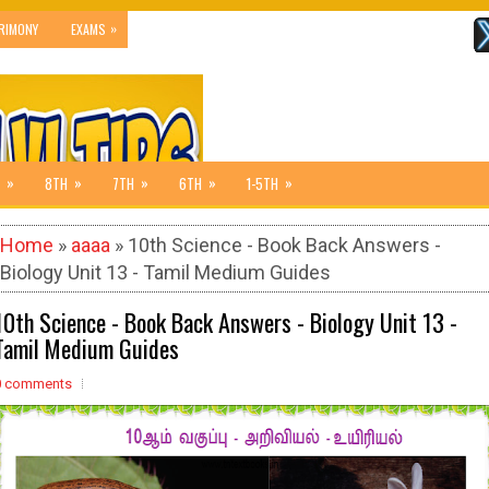
»
RIMONY
EXAMS
»
»
»
»
»
8TH
7TH
6TH
1-5TH
Home
»
aaaa
» 10th Science - Book Back Answers -
Biology Unit 13 - Tamil Medium Guides
10th Science - Book Back Answers - Biology Unit 13 -
Tamil Medium Guides
0 comments