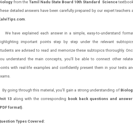
Biology
from the
Tamil Nadu State Board 10th Standard Science
textbook
hese detailed answers have been carefully prepared by our expert teachers 
KalviTips.com
.
We have explained each answer in a simple, easy-to-understand format
highlighting important points step by step under the relevant subtopics
Students are advised to read and memorize these subtopics thoroughly. Onc
you understand the main concepts, you’ll be able to connect other relate
oints with real-life examples and confidently present them in your tests a
exams.
By going through this material, you’ll gain a strong understanding of
Biolog
Unit 13
along with the corresponding
book back questions and answer
(PDF format)
.
Question Types Covered: