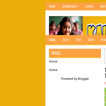
»
HOME
DOWNLOADS
FORMS
MAT
HOME
12TH
11TH
10TH
9TH
PAGES
Home
Home
Powered by
Blogger
.