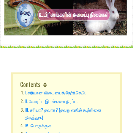
Contents
I. சரியான விடையைத் தேர்ந்தெடு.
II. கோடிட்ட இடங்களை நிரப்பு.
III. சரியா? தவறா? (தவறு எனில் கூற்றினை
திருத்துக)
IV. பொருத்துக.