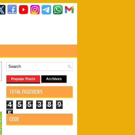
Popular Posts
Archives
TOTAL PAGEVIEWS
4
5
5
3
8
9
5
CODE