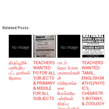
Related Posts:
திருப்பூரில்
TEACHERS
பாடம்
TEACHERS
பணிபுரிய
WANTED-
தொடர்பான
WANTED-
பட்டதாரிகள்
PG FOR ALL
மாணவர்களி
TAMIL,
தேவை.
SUBJECTS
ன்
ENGLISH,M
& PRIMARY
சந்தேகங்க
ATHS,PHYS
& MIDDLE
ளை
ICS,
FOR ALL
போக்கவே
CHEMISTR
SUBJECTS
பள்ளிகள்
Y, BOTANY,
திறப்பு:
& ZOOLOGY
அமைச்சரின்