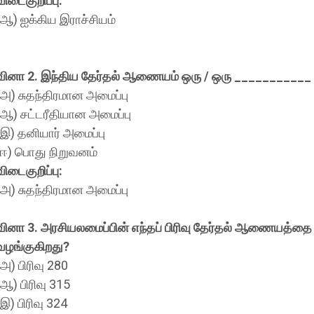
விடைகுறிப்பு:
(ஆ) ஐக்கிய இராச்சியம்
வினா 2. இந்திய தேர்தல் ஆணையம் ஒரு / ஒரு ___________
(அ) சுதந்திரமான அமைப்பு
(ஆ) சட்டரீதியான அமைப்பு
(இ) தனியார் அமைப்பு
(ஈ) பொது நிறுவனம்
விடைகுறிப்பு:
(அ) சுதந்திரமான அமைப்பு
வினா 3. அரசியலமைப்பின் எந்தப் பிரிவு தேர்தல் ஆணையத்தை
வழங்குகிறது?
(அ) பிரிவு 280
(ஆ) பிரிவு 315
(இ) பிரிவு 324