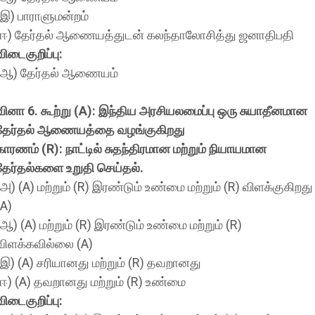
(இ) பாராளுமன்றம்
(ஈ) தேர்தல் ஆணையத்துடன் கலந்தாலோசித்து ஜனாதிபதி
விடைகுறிப்பு:
(ஆ) தேர்தல் ஆணையம்
வினா 6. கூற்று (A): இந்திய அரசியலமைப்பு ஒரு சுயாதீனமான
தேர்தல் ஆணையத்தை வழங்குகிறது
காரணம் (R): நாட்டில் சுதந்திரமான மற்றும் நியாயமான
தேர்தல்களை உறுதி செய்தல்.
(அ) (A) மற்றும் (R) இரண்டும் உண்மை மற்றும் (R) விளக்குகிறது
(A)
(ஆ) (A) மற்றும் (R) இரண்டும் உண்மை மற்றும் (R)
விளக்கவில்லை (A)
(இ) (A) சரியானது மற்றும் (R) தவறானது
(ஈ) (A) தவறானது மற்றும் (R) உண்மை
விடைகுறிப்பு: