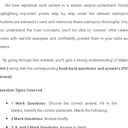
We have explained each answer in a simple, easy-to-understand format
highlighting important points step by step under the relevant subtopics
Students are advised to read and memorize these subtopics thoroughly. Onc
you understand the main concepts, you’ll be able to connect other relate
oints with real-life examples and confidently present them in your tests a
exams.
By going through this material, you’ll gain a strong understanding of
Civic
nit 2
along with the corresponding
book back questions and answers (PD
format)
.
Question Types Covered:
1 Mark Questions:
Choose the correct answer, Fill in the
blanks, Identify the correct statement, Match the following
2 Mark Questions:
Answer briefly
3, 4, and 5 Mark Questions:
Answer in detail