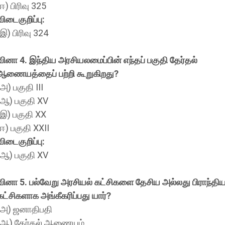
(ஈ) பிரிவு 325
விடைகுறிப்பு:
(இ) பிரிவு 324
வினா 4. இந்திய அரசியலமைப்பின் எந்தப் பகுதி தேர்தல்
ஆணையத்தைப் பற்றி கூறுகிறது?
(அ) பகுதி III
(ஆ) பகுதி XV
(இ) பகுதி XX
(ஈ) பகுதி XXII
விடைகுறிப்பு:
(ஆ) பகுதி XV
வினா 5. பல்வேறு அரசியல் கட்சிகளை தேசிய அல்லது பிராந்தி
கட்சிகளாக அங்கீகரிப்பது யார்?
(அ) ஜனாதிபதி
(ஆ) தேர்தல் ஆணையம்