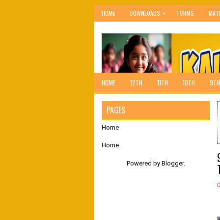
»
HOME
DOWNLOADS
FORMS
MAT
HOME
12TH
11TH
10TH
9TH
PAGES
Home
Home
Powered by
Blogger
.