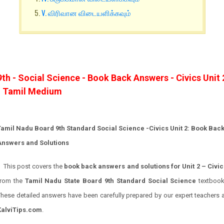
V. விரிவான விடையளிக்கவும்
9th - Social Science - Book Back Answers - Civics Unit 
- Tamil Medium
Tamil Nadu Board 9th Standard Social Science -Civics Unit 2: Book Bac
Answers and Solutions
This post covers the
book back answers and solutions for Unit 2 –
Civic
from the
Tamil Nadu State Board 9th Standard Social Science
textbook
hese detailed answers have been carefully prepared by our expert teachers 
KalviTips.com
.