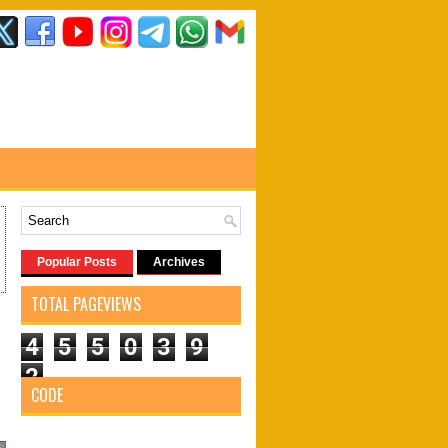
Popular Posts
Archives
TOTAL PAGEVIEWS
4
5
5
0
3
9
2
CODE