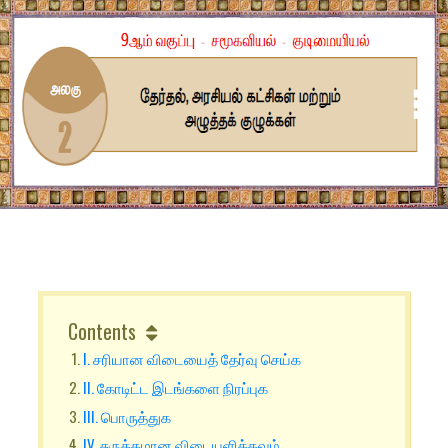
Contents
I. சரியான விடையைத் தேர்வு செய்க
II. கோடிட்ட இடங்களை நிரப்புக
III. பொருத்துக
IV. சுருக்கமான விடையளிக்கவும்