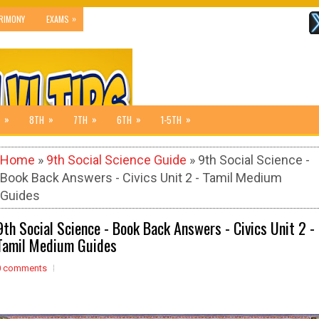
»
RIMONY
EXAMS
»
»
»
»
»
8TH
7TH
6TH
1-5TH
Home
»
9th Social Science Guide
» 9th Social Science -
Book Back Answers - Civics Unit 2 - Tamil Medium
Guides
9th Social Science - Book Back Answers - Civics Unit 2 -
Tamil Medium Guides
0 comments