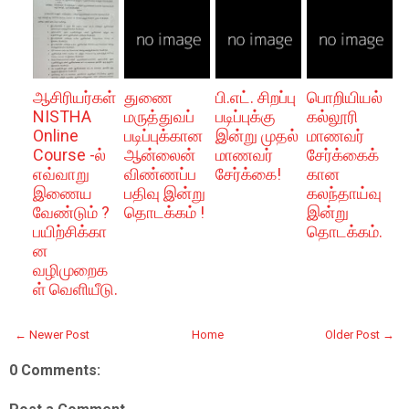
ஆசிரியர்கள்
துணை
பி.எட். சிறப்பு
பொறியியல்
NISTHA
மருத்துவப்
படிப்புக்கு
கல்லூரி
Online
படிப்புக்கான
இன்று முதல்
மாணவர்
Course -ல்
ஆன்லைன்
மாணவர்
சேர்க்கைக்
எவ்வாறு
விண்ணப்ப
சேர்க்கை!
கான
இணைய
பதிவு இன்று
கலந்தாய்வு
வேண்டும் ?
தொடக்கம் !
இன்று
பயிற்சிக்கா
தொடக்கம்.
ன
வழிமுறைக
ள் வெளியீடு.
← Newer Post
Home
Older Post →
0 Comments: