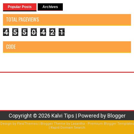
Popular Posts
Archives
TOTAL PAGEVIEWS
4
5
5
0
4
2
1
CODE
Copyright ©
2026
Kalvi Tips
| Powered by
Blogger
Design by
FlexiThemes
| Blogger Theme by
Lasantha
-
Premium Blogger Templates
|
Rapid Domain Search