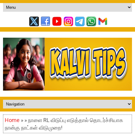
Home
» » நாளை RL விடுப்பு எடுத்தால் தொடர்ச்சியாக
நான்கு நாட்கள் விடுமுறை!