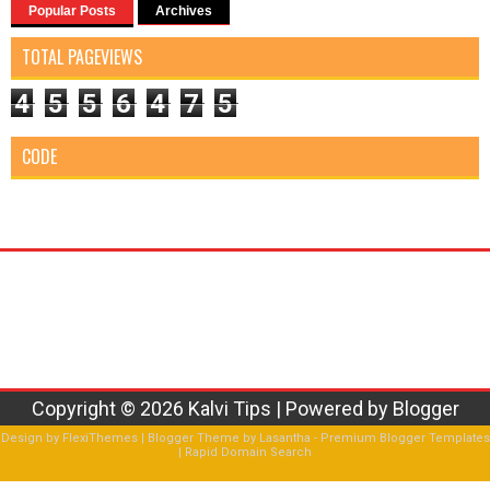
Popular Posts
Archives
TOTAL PAGEVIEWS
4
5
5
6
4
7
5
CODE
Copyright ©
2026
Kalvi Tips
| Powered by
Blogger
Design by
FlexiThemes
| Blogger Theme by
Lasantha
-
Premium Blogger Templates
|
Rapid Domain Search