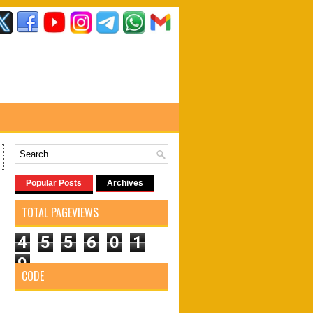
Popular Posts
Archives
TOTAL PAGEVIEWS
4
5
5
6
0
1
9
CODE