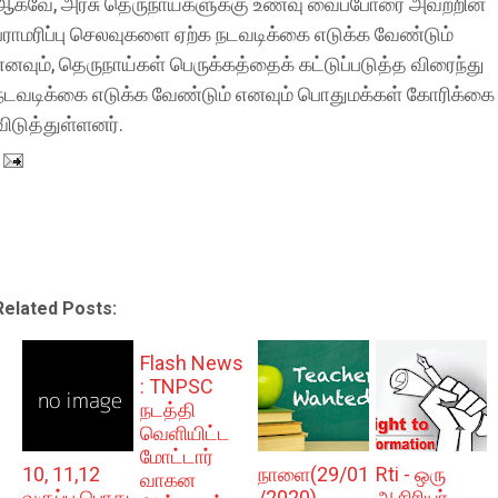
ஆகவே, அரசு தெருநாய்களுக்கு உணவு வைப்போரை அவற்றின்
பராமரிப்பு செலவுகளை ஏற்க நடவடிக்கை எடுக்க வேண்டும்
எனவும், தெருநாய்கள் பெருக்கத்தைக் கட்டுப்படுத்த விரைந்து
நடவடிக்கை எடுக்க வேண்டும் எனவும் பொதுமக்கள் கோரிக்கை
விடுத்துள்ளனர்.
Related Posts:
Flash News
: TNPSC
நடத்தி
வெளியிட்ட
மோட்டார்
10, 11,12
நாளை(29/01
Rti - ஒரு
வாகன
வகுப்பு பொது
/2020)
ஆசிரியர்