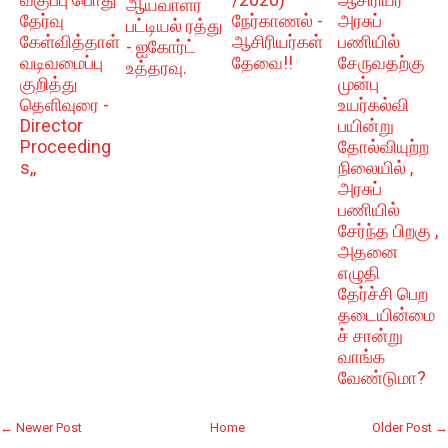
ஆய்வாளர்
தேர்வு
நேர்காணல் -
அரசுப்
பட்டியல் ரத்து
கேள்வித்தாள்
ஆசிரியர்கள்
பணியில்
- ஐகோர்ட்
வடிவமைப்பு
தேவை!!
சேருவதற்கு
உத்தரவு.
குறித்து
முன்பு
தெளிவுரை -
உயர்கல்வி
Director
பயின்று
Proceeding
தோல்வியுற்ற
s,,
நிலையில் ,
அரசுப்
பணியில்
சேர்ந்த பிறகு ,
அதனை
எழுதி
தேர்ச்சி பெற
தடையின்மை
ச் சான்று
வாங்க
வேண்டுமா?
← Newer Post
Home
Older Post →