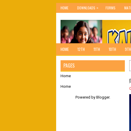
»
HOME
DOWNLOADS
FORMS
MAT
HOME
12TH
11TH
10TH
9TH
PAGES
Home
Home
Powered by
Blogger
.