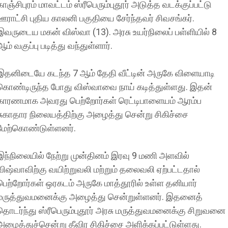
காஞ்சிபுரம் மாவட்டம் ஸ்ரீபெரும்புதூர் அடுத்த வடக்குப்பட்டு
ஊராட்சி புதிய காலனி பகுதியை சேர்ந்தவர் சிவசங்கர்.
இவருடைய மகன் விஸ்வா (13). அரசு உயர்நிலைப் பள்ளியில் 8
ஆம் வகுப்பு படித்து வந்துள்ளார்.
இதனிடையே கடந்த 7 ஆம் தேதி வீட்டின் அருகே விளையாடி
கொண்டிருந்த போது விஸ்வாவை நாய் கடித்துள்ளது. இதன்
காரணமாக அவரது பெற்றோர்கள் ரெட்டிபாளையம் ஆரம்ப
சுகாதார நிலையத்திற்கு அழைத்து சென்று சிகிச்சை
மேற்கொண்டுள்ளனர்.
இந்நிலையில் நேற்று முன்தினம் இரவு 9 மணி அளவில்
விஷ்வாவிற்கு வயிற்றுவலி மற்றும் தலைவலி ஏற்பட்டதால்
பெற்றோர்கள் ஒரகடம் அருகே மாத்தூரில் உள்ள தனியார்
மருத்துவமனைக்கு அழைத்து சென்றுள்ளனர். இதனைத்
தொடர்ந்து ஸ்ரீபெரும்புதூர் அரசு மருத்துவமனைக்கு சிறுவனை
அழைத்துச்சென்று தீவிர சிகிச்சை அளிக்கப்பட்டுள்ளது.