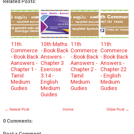
Related Posts:
11th
10th Maths
11th
11th
Commerce
- Book Back
Commerce
Commerce
- Book Back
Answers -
- Book Back
- Book Back
Aanswers -
Chapter 3
Aanswers -
Answers -
Chapter 1 -
Exercise
Chapter 2 -
Chapter 22
Tamil
3.14 -
Tamil
- English
Medium
English
Medium
Medium
Gudies
Medium
Gudies
Gudies
Guides
← Newer Post
Home
Older Post →
0 Comments:
Post a Comment