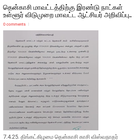
தென்காசி மாவட்டத்திற்கு இரண்டு நாட்கள்
உள்ளூர் விடுமுறை மாவட்ட ஆட்சியர் அறிவிப்பு..
0 comments
7.4.25. திங்கட்கிழமை தென்காசி காசி விஸ்வநாதர்