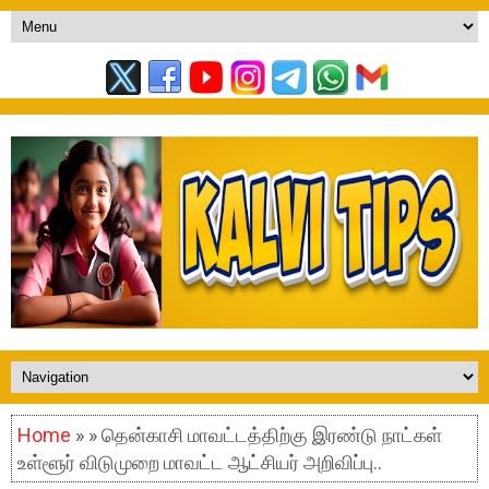
Home
» » தென்காசி மாவட்டத்திற்கு இரண்டு நாட்கள்
உள்ளூர் விடுமுறை மாவட்ட ஆட்சியர் அறிவிப்பு..