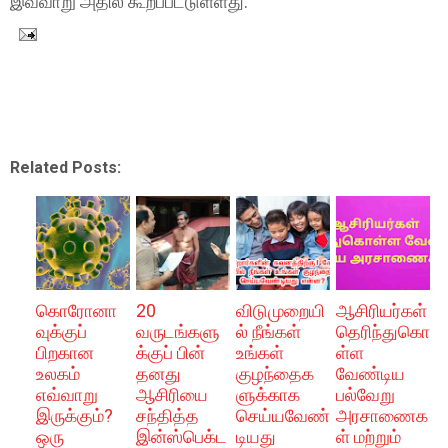
இவ்வாறு அதில் கூறப்பட்டுள்ளது.
Related Posts:
கொரோனா
20
விடுமுறையி
ஆசிரியர்கள்
வுக்குப்
வருடங்களு
ல் நீங்கள்
தெரிந்துகொ
பிறகான
க்குப் பின்
உங்கள்
ள்ள
உலகம்
தனது
குழந்தைக
வேண்டிய
எவ்வாறு
ஆசிரியை
ளுக்காக
பல்வேறு
இருக்கும்?
சந்தித்த
செய்யவேண்
அரசாணைக
ஒரு
இன்ஸ்பெக்ட
டியது
ள் மற்றும்