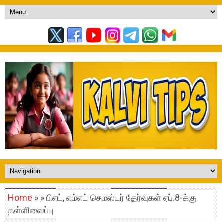
Home
» » பிஎட், எம்எட் செமஸ்டர் தேர்வுகள் ஏப்.8-க்கு
தள்ளிவைப்பு