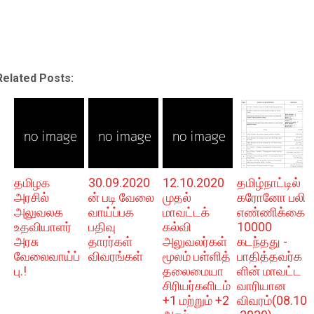
Related Posts:
தமிழக
30.09.2020
12.10.2020
தமிழ்நாட்டில்
அரசில்
ன் படி வேலை
முதல்
கரோனோ பலி
அலுவலக
வாய்ப்பக
மாவட்டக்
எண்ணிக்கை
உதவியாளர்
பதிவு
கல்வி
10000
அரசு
தாரர்கள்
அலுவலர்கள்
கடந்தது -
வேலைவாய்ப்
விவரங்கள்
மூலம் பள்ளித்
பாதித்தவர்க
பு.!
தலைமையா
ளின் மாவட்ட
சிரியர்களிடம்
வாரியான
+1 மற்றும் +2
விவரம்(08.10