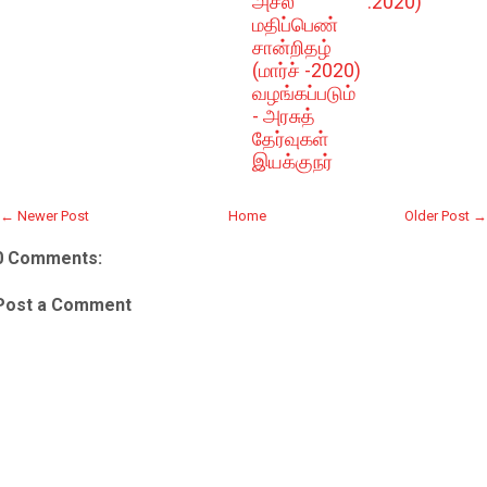
அசல்
.2020)
மதிப்பெண்
சான்றிதழ்
(மார்ச் -2020)
வழங்கப்படும்
- அரசுத்
தேர்வுகள்
இயக்குநர்
← Newer Post
Home
Older Post →
0 Comments:
Post a Comment