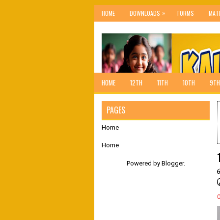
»
HOME
DOWNLOADS
FORMS
MAT
HOME
12TH
11TH
10TH
9TH
PAGES
Home
Home
Powered by
Blogger
.