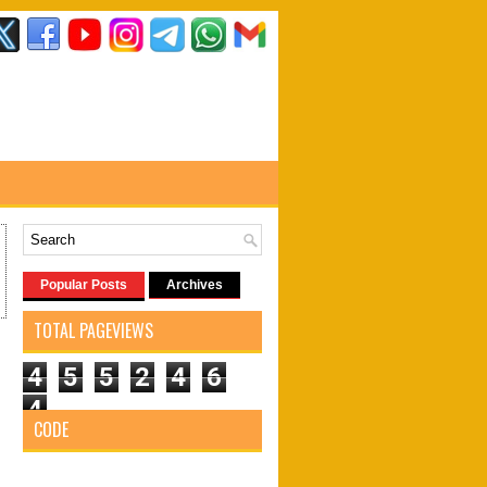
Popular Posts
Archives
TOTAL PAGEVIEWS
4
5
5
2
4
6
4
CODE