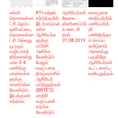
கல்வி
RTI-கற்றல்
ஆசிரியர்கள்
காலமுறை
தொலைக்கா
கற்பித்தலில்
தேவை
ஊதியத்தில்
ட்சி ஆரம்ப
இடர்பாடுகள்
விண்ணப்பிக்
பணியமர்த்
ஒளிபரப்பை,
உள்ள
க கடைசி
தி
தொலைக்கா
ஆசிரியர்க
நாள்
பணிநிரந்தர
ட்சி அல்லது
ளுக்கு
31.08.2019
ம் செய்ய
யூ டியூப்
பயிற்சி
தமிழ்நாடு
வழியாகத்
அளிக்க
அனைத்து
திங்களன்று
வேண்டும்
பகுதிநேர
மால 3-4
மேலும்
ஆசிரியர்கள்
மணிக்கு
வகுப்பறை
கூட்டமைப்பு
மானாவர்க
நிகழ்வுகளில்
வலியுறுத்தல்
ளுக்கு
ஆசிரியர்
.
காண்பிக்க
பயிற்றுநர்கள்
வேண்டும்.
(BRTE’S)
இயக்குனர்
மாதிரி
உத்தரவு
வகுப்புகள்
எடுக்க
வேண்டும்