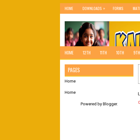
»
HOME
DOWNLOADS
FORMS
MAT
HOME
12TH
11TH
10TH
9TH
PAGES
Home
Home
Powered by
Blogger
.