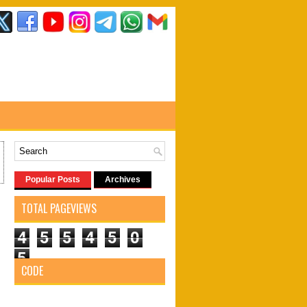
Popular Posts
Archives
5
TOTAL PAGEVIEWS
4
5
5
4
5
0
5
CODE