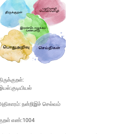
திருக்குறள்:
இயல்:குடியியல்
அதிகாரம்: நன்றிஇச் செல்வம்
குறள் எண்:1004