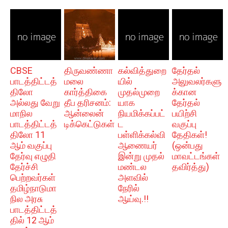
CBSE
திருவண்ணா
கல்வித்துறை
தேர்தல்
பாடத்திட்டத்
மலை
யில்
அலுவலர்களு
திலோ
கார்த்திகை
முதல்முறை
க்கான
அல்லது வேறு
தீப தரிசனம்:
யாக
தேர்தல்
மாநில
ஆன்லைன்
நியமிக்கப்பட்
பயிற்சி
பாடத்திட்டத்
டிக்கெட்டுகள்
ட
வகுப்பு
திலோ 11
பள்ளிக்கல்வி
தேதிகள்!
ஆம் வகுப்பு
ஆணையர்
(ஒன்பது
தேர்வு எழுதி
இன்று முதல்
மாவட்டங்கள்
தேர்ச்சி
மண்டல
தவிர்த்து)
பெற்றவர்கள்
அளவில்
தமிழ்நாடுமா
நேரில்
நில அரசு
ஆய்வு.!!
பாடத்திட்டத்
தில் 12 ஆம்