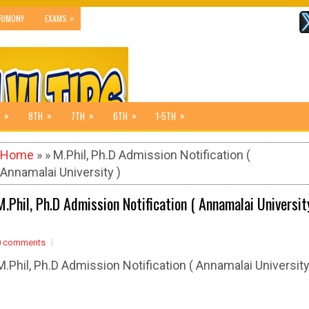
»
RIMONY
EXAMS
»
»
»
»
»
8TH
7TH
6TH
1-5TH
Home
» » M.Phil, Ph.D Admission Notification (
Annamalai University )
M.Phil, Ph.D Admission Notification ( Annamalai Universit
0 comments
M.Phil, Ph.D Admission Notification ( Annamalai Universit