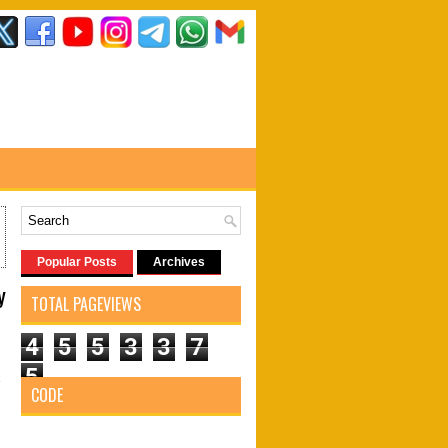
Popular Posts
Archives
y
TOTAL PAGEVIEWS
4
5
5
3
3
7
5
y
CODE