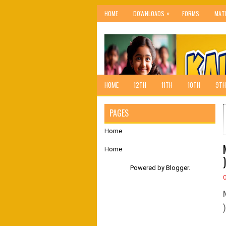
»
HOME
DOWNLOADS
FORMS
MAT
HOME
12TH
11TH
10TH
9TH
PAGES
Home
Home
)
Powered by
Blogger
.
)