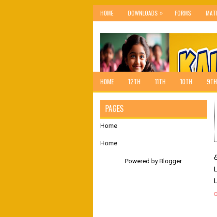
»
HOME
DOWNLOADS
FORMS
MAT
HOME
12TH
11TH
10TH
9TH
PAGES
Home
Home
Powered by
Blogger
.