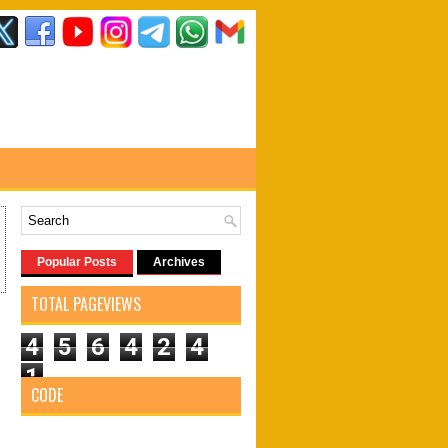
Popular Posts
Archives
TOTAL PAGEVIEWS
4
5
6
4
2
4
1
CODE