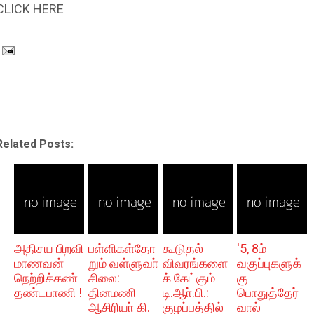
CLICK HERE
Related Posts:
அதிசய பிறவி
பள்ளிகள்தோ
கூடுதல்
'5, 8ம்
மாணவன்
றும் வள்ளுவா்
விவரங்களை
வகுப்புகளுக்
நெற்றிக்கண்
சிலை:
க் கேட்கும்
கு
தண்டபாணி !
தினமணி
டி.ஆா்.பி.:
பொதுத்தேர்
ஆசிரியா் கி.
குழப்பத்தில்
வால்