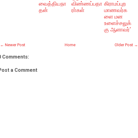
வைத்தியநா
விண்ணப்பதா
கிராமப்புற
தன்
ரா்கள்
மாணவர்க
ளை மன
உளைச்சலுக்
கு ஆளாவர்'
← Newer Post
Home
Older Post →
0 Comments:
Post a Comment