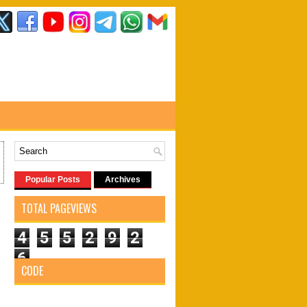
Popular Posts
Archives
TOTAL PAGEVIEWS
4
5
5
2
9
2
6
CODE