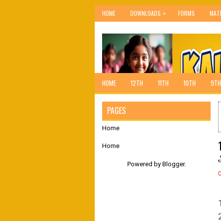
»
HOME
DOWNLOADS
FORMS
MAT
HOME
12TH
11TH
10TH
9TH
PAGES
Home
Home
Powered by
Blogger
.