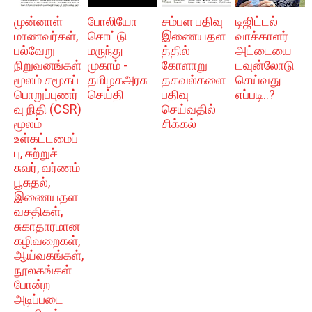
முன்னாள்
போலியோ
சம்பள பதிவு
டிஜிட்டல்
மாணவர்கள்,
சொட்டு
இணையதள
வாக்காளர்
பல்வேறு
மருந்து
த்தில்
அட்டையை
நிறுவனங்கள்
முகாம் -
கோளாறு
டவுன்லோடு
மூலம் சமூகப்
தமிழகஅரசு
தகவல்களை
செய்வது
பொறுப்புணர்
செய்தி
பதிவு
எப்படி..?
வு நிதி (CSR)
செய்வதில்
மூலம்
சிக்கல்
உள்கட்டமைப்
பு, சுற்றுச்
சுவர், வர்ணம்
பூசுதல்,
இணையதள
வசதிகள்,
சுகாதாரமான
கழிவறைகள்,
ஆய்வகங்கள்,
நூலகங்கள்
போன்ற
அடிப்படை