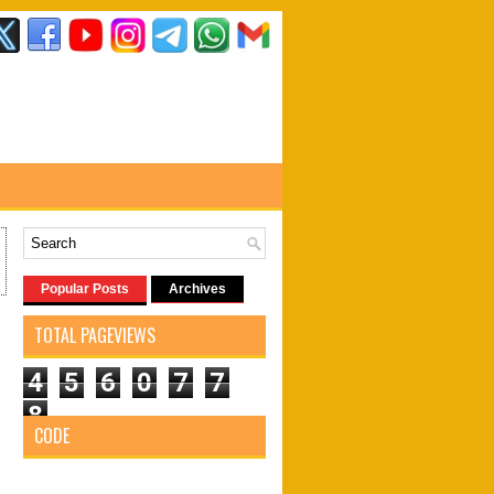
Popular Posts
Archives
TOTAL PAGEVIEWS
4
5
6
0
7
7
8
CODE