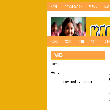
»
HOME
DOWNLOADS
FORMS
MAT
HOME
12TH
11TH
10TH
9TH
PAGES
Home
Home
Powered by
Blogger
.