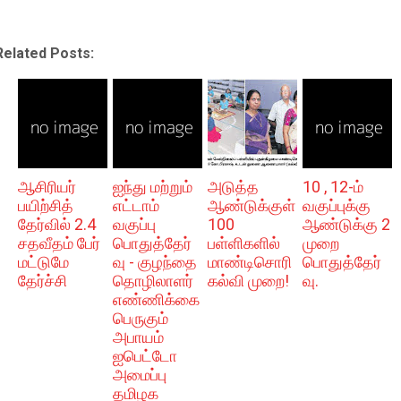
Related Posts:
ஆசிரியர்
ஐந்து மற்றும்
அடுத்த
10 , 12-ம்
பயிற்சித்
எட்டாம்
ஆண்டுக்குள்
வகுப்புக்கு
தேர்வில் 2.4
வகுப்பு
100
ஆண்டுக்கு 2
சதவீதம் பேர்
பொதுத்தேர்
பள்ளிகளில்
முறை
மட்டுமே
வு - குழந்தை
மாண்டிசொரி
பொதுத்தேர்
தேர்ச்சி
தொழிலாளர்
கல்வி முறை!
வு.
எண்ணிக்கை
பெருகும்
அபாயம்
ஐபெட்டோ
அமைப்பு
தமிழக