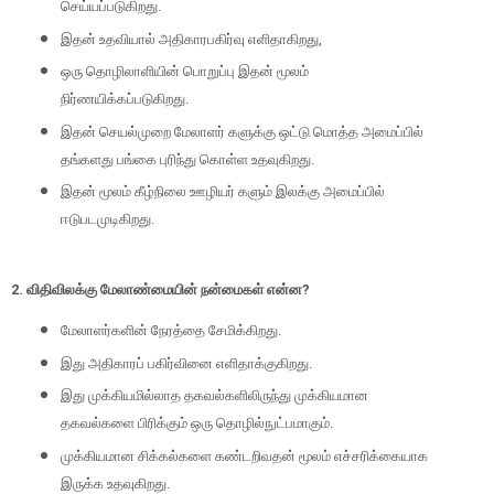
செய்யப்படுகிறது.
இதன் உதவியால் அதிகாரபகிர்வு எளிதாகிறது
,
ஒரு தொழிலாளியின் பொறுப்பு இதன் மூலம்
நிர்ணயிக்கப்படுகிறது.
இதன் செயல்முறை மேலாளர் களுக்கு ஒட்டு மொத்த அமைப்பில்
தங்களது பங்கை புரிந்து கொள்ள உதவுகிறது.
இதன் மூலம் கீழ்நிலை ஊழியர் களும் இலக்கு அமைப்பில்
ஈடுபடமுடிகிறது.
2.
விதிவிலக்கு மேலாண்மையின் நன்மைகள் என்ன
?
மேலாளர்களின் நேரத்தை சேமிக்கிறது.
இது அதிகாரப் பகிர்வினை எளிதாக்குகிறது.
இது முக்கியமில்லாத தகவல்களிலிருந்து முக்கியமான
தகவல்களை பிரிக்கும் ஒரு தொழில்நுட்பமாகும்.
முக்கியமான சிக்கல்களை கண்டறிவதன் மூலம் எச்சரிக்கையாக
இருக்க உதவுகிறது.