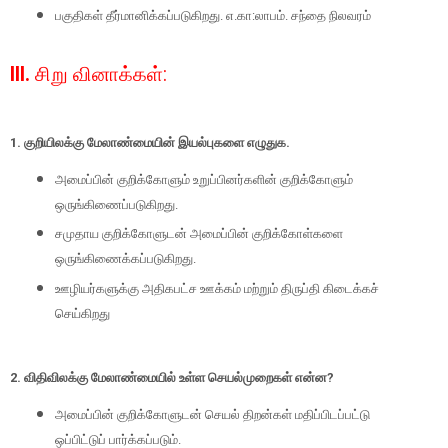
பகுதிகள் தீர்மானிக்கப்படுகிறது. எ.கா:லாபம். சந்தை நிலவரம்
III.
சிறு வினாக்கள்
:
1.
குறியிலக்கு மேலாண்மையின் இயல்புகளை எழுதுக.
அமைப்பின் குறிக்கோளும் உறுப்பினர்களின் குறிக்கோளும்
ஒருங்கிணைப்படுகிறது.
சமுதாய குறிக்கோளுடன் அமைப்பின் குறிக்கோள்களை
ஒருங்கிணைக்கப்படுகிறது.
ஊழியர்களுக்கு அதிகபட்ச ஊக்கம் மற்றும் திருப்தி கிடைக்கச்
செய்கிறது
2.
விதிவிலக்கு மேலாண்மையில் உள்ள செயல்முறைகள் என்ன
?
அமைப்பின் குறிக்கோளுடன் செயல் திறன்கள் மதிப்பிடப்பட்டு
ஒப்பிட்டுப் பார்க்கப்படும்.