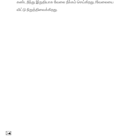
கண்டறிந்து இறுதியாக வேலை நீக்கம் செய்கிறது /வேலையை
விட்டு நிறுத்திவைக்கிறது.