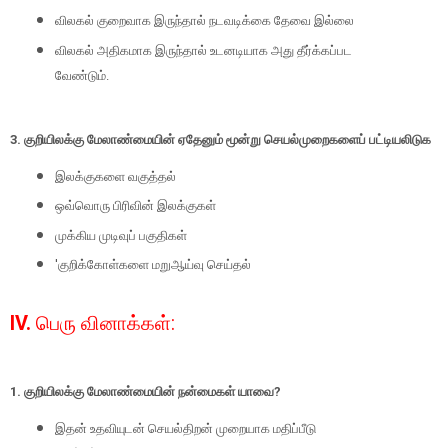
விலகல் குறைவாக இருந்தால் நடவடிக்கை தேவை இல்லை
விலகல் அதிகமாக இருந்தால் உடனடியாக அது தீர்க்கப்பட
வேண்டும்.
3.
குறியிலக்கு மேலாண்மையின் ஏதேனும் மூன்று செயல்முறைகளைப் பட்டியலிடுக
இலக்குகளை வகுத்தல்
ஒவ்வொரு பிரிவின் இலக்குகள்
முக்கிய முடிவுப் பகுதிகள்
'
குறிக்கோள்களை மறுஆய்வு செய்தல்
IV.
பெரு வினாக்கள்
:
1.
குறியிலக்கு மேலாண்மையின் நன்மைகள் யாவை
?
இதன் உதவியுடன் செயல்திறன் முறையாக மதிப்பீடு