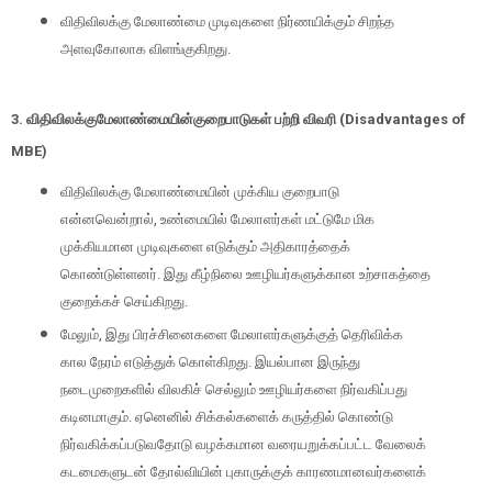
விதிவிலக்கு மேலாண்மை முடிவுகளை நிர்ணயிக்கும் சிறந்த
அளவுகோலாக விளங்குகிறது.
3. விதிவிலக்கு
மேலாண்மையின்
குறைபாடுகள் பற்றி விவரி
(Disadvantages of
MBE)
விதிவிலக்கு மேலாண்மையின் முக்கிய குறைபாடு
என்னவென்றால்
,
உண்மையில் மேலாளர்கள் மட்டுமே மிக
முக்கியமான முடிவுகளை எடுக்கும் அதிகாரத்தைக்
கொண்டுள்ளனர். இது கீழ்நிலை ஊழியர்களுக்கான உற்சாகத்தை
குறைக்கச் செய்கிறது.
மேலும்
,
இது பிரச்சினைகளை மேலாளர்களுக்குத் தெரிவிக்க
கால நேரம் எடுத்துக் கொள்கிறது. இயல்பான இருந்து
நடைமுறைகளில் விலகிச் செல்லும் ஊழியர்களை நிர்வகிப்பது
கடினமாகும். ஏனெனில் சிக்கல்களைக் கருத்தில் கொண்டு
நிர்வகிக்கப்படுவதோடு வழக்கமான வரையறுக்கப்பட்ட வேலைக்
கடமைகளுடன் தோல்வியின் புகாருக்குக் காரணமானவர்களைக்