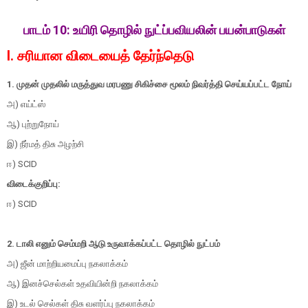
பாடம் 10:
உயிரி தொழில் நுட்ப்பவியலின் பயன்பாடுகள்
I. சரியான விடையைத் தேர்ந்தெடு
1. முதன் முதலில் மருத்துவ மரபணு சிகிச்சை மூலம் நிவர்த்தி செய்யப்பட்ட நோய்
அ) எய்ட்ஸ்
ஆ) புற்றுநோய்
இ) நீர்மத் திசு அழற்சி
ஈ) SCID
விடைக்குறிப்பு:
ஈ) SCID
2. டாலி எனும் செம்மறி ஆடு உருவாக்கப்பட்ட தொழில் நுட்பம்
அ) ஜீன் மாற்றியமைப்பு நகலாக்கம்
ஆ) இனச்செல்கள் உதவியின்றி நகலாக்கம்
இ) உடல் செல்கள் திசு வளர்ப்பு நகலாக்கம்