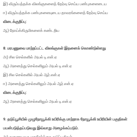
இ) விரும்பத்தக்க விலங்குகளைத் தேர்வு செய்ய பண்புகளைடைய
ஈ) விரும்பத்தக்க பண்புகளையுடைய தாவரங்களைத் தேர்வு செய்ய
விடைக்குறிப்பு:
ஆ) நோய்க்கிருமிகளைக் கண்டறிய
8. மரபணுவை மாற்றப்பட்ட விலங்குகள் இதனைக் கொண்டுள்ளது
அ) சில செல்களில் அயல் டி.என்.ஏ
ஆ) அனைத்து செல்களிலும் அயல் டி.என்.ஏ
இ) சில செல்களில் அயல் ஆர்.என்.ஏ
ஈ) அனைத்து செல்களிலும் அயல் ஆர்.என்.ஏ
விடைக்குறிப்பு:
ஆ) அனைத்து செல்களிலும் அயல் டி.என்.ஏ
9. தடுப்பூசியில் முழுநோயூக்கி உயிரிக்கு மாற்றாக நோயூக்கி உயிரியின் பகுதிகள்
பயன்படுத்தப்படுவது இவ்வாறு அழைக்கப்படும்.
அ) துணையலகு மறுசேர்க்கை தடுப்பூசிகள்