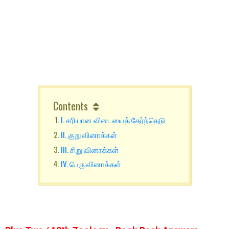
Contents
I. சரியான விடையைத் தேர்ந்தெடு
II. குறு வினாக்கள்
III. சிறு வினாக்கள்
IV. பெரு வினாக்கள்