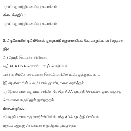
ஈ) உட்கரு மாற்றியமைப்பு நகலாக்கம்
விடைக்குறிப்பு:
ஈ) உட்கரு மாற்றியமைப்பு நகலாக்கம்
3. அடினோசின் டிஅமினேஸ் குறைபாடு எனும் மரபியல் கோளாறுக்கான நிரந்தரத்
தீர்வு
அ) நொதி இடமாற்ற சிகிச்சை
ஆ) ADA DNA கொண்ட மரபுப் பொறியியல்
மாற்றிய லிம்போசைட்களை இடைவெளியில் உட்செலுத்துதல் கால
இ) அடினோசின் டி அமினேஸ் தூண்டிகளை அளித்தல்
ஈ) ஆரம்ப கால கரு வளர்ச்சியின் போதே ADA உற்பத்தி செய்யும் எலும்பு மஜ்ஜை
செல்களை கருவினுள் நுழைத்தல்.
விடைக்குறிப்பு:
ஈ) ஆரம்ப கால கரு வளர்ச்சியின் போதே ADA உற்பத்தி செய்யும்
எலும்பு மஜ்ஜை செல்களை கருவினுள் நுழைத்தல்.