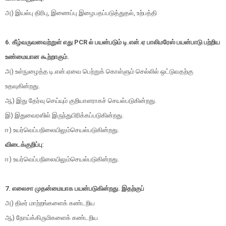
அ) இயல்பு திரிபு, இணைப்பு இழைபதப்படுத்துதல், உற்பத்தி
6. கீழ்வருவனவற்றுள் எது PCR ல் பயன்படும் டி.என்.ஏ பாலிமரேஸ் பயன்பாடு பற்றிய
உண்மையான கூற்றாகும்.
அ) உள்நுழைத்த டி.என்.ஏவை பெற்றுக் கொள்ளும் செல்லில் ஒட்டுவதற்கு
உதவுகின்றது.
ஆ) இது தேர்வு செய்யும் குறியாளராகச் செயல்படுகின்றது.
இ) இதுவைரஸில் இருந்துபிரிக்கப்படுகின்றது.
ஈ) உயர்வெப்பநிலையிலும்செயல்படுகின்றது.
விடைக்குறிப்பு
:
ஈ) உயர்வெப்பநிலையிலும்செயல்படுகின்றது.
7. எலைசா முதன்மையாக பயன்படுகின்றது. இதற்குப்
அ) திடீர் மாற்றங்களைக் கண்டறிய
ஆ) நோய்க்கிருமிகளைக் கண்டறிய