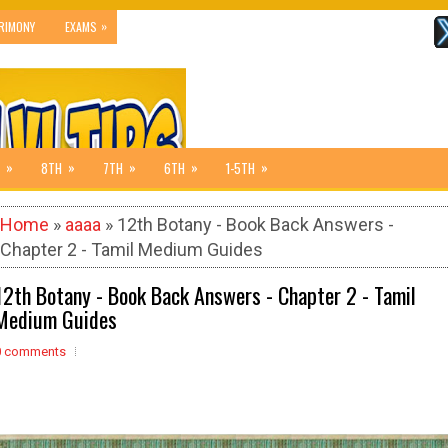
»
RIMONY
EXAMS
»
»
»
»
»
8TH
7TH
6TH
1-5TH
Home
»
aaaa
» 12th Botany - Book Back Answers -
Chapter 2 - Tamil Medium Guides
12th Botany - Book Back Answers - Chapter 2 - Tamil
Medium Guides
0 comments