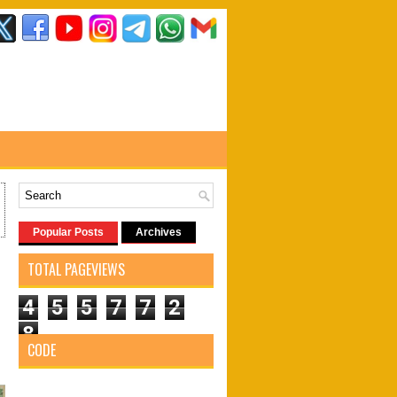
Popular Posts
Archives
TOTAL PAGEVIEWS
4
5
5
7
7
2
8
CODE