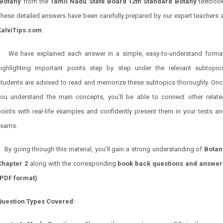
Botany
from the
Tamil Nadu State Board 12th Standard
Botany
textbook
hese detailed answers have been carefully prepared by our expert teachers 
KalviTips.com
.
We have explained each answer in a simple, easy-to-understand format
highlighting important points step by step under the relevant subtopics
Students are advised to read and memorize these subtopics thoroughly. Onc
you understand the main concepts, you’ll be able to connect other relate
oints with real-life examples and confidently present them in your tests a
exams.
By going through this material, you’ll gain a strong understanding of
Botan
Chapter 2
along with the corresponding
book back questions and answer
(PDF format)
.
Question Types Covered: