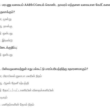
3. மரபணு வகையம் AABbCCயைக் கொண்ட தாவரம் எத்தனை வகையான கேமீட்கள
ருவாக்கும்?
. மூன்று
ஆ. நான்கு
இ. ஒன்பது
ஈ. இரண்டு
ிடைக்குறிப்பு:
இ. ஒன்பது
. பின்வருவனவற்றுள் எது பல்கூட்டு பாரம்பரியத்திற்கு உதாரணமாகும்?
. மிராபிலஸ் ஜலாபா மலரின் நிறம்
ஆ. ஆண் தேனீ உற்பத்தி
இ. தோட்டப் பட்டாணியின் விதைக்கனியின்
டிவும்
. மனிதர்களின் தோல் நிறம்