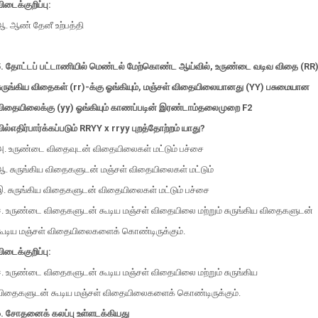
ிடைக்குறிப்பு:
ஆ. ஆண் தேனீ உற்பத்தி
5. தோட்டப் பட்டாணியில் மெண்டல் மேற்கொண்ட ஆய்வில், உருண்டை வடிவ விதை (RR)
சுருங்கிய விதைகள் (rr)-க்கு ஓங்கியும், மஞ்சள் விதையிலையானது (YY) பசுமையான
விதையிலைக்கு (yy) ஓங்கியும் காணப்படின் இரண்டாம்தலைமுறை F2
ில்எதிர்பார்க்கப்படும் RRYY x rryy புறத்தோற்றம் யாது?
அ. உருண்டை விதைவுடன் விதையிலைகள் மட்டும் பச்சை
ஆ. சுருங்கிய விதைகளுடன் மஞ்சள் விதையிலைகள் மட்டும்
இ. சுருங்கிய விதைகளுடன் விதையிலைகள் மட்டும் பச்சை
ஈ. உருண்டை விதைகளுடன் கூடிய மஞ்சள் விதையிலை மற்றும் சுருங்கிய விதைகளுடன்
கூடிய மஞ்சள் விதையிலைகளைக் கொண்டிருக்கும்.
ிடைக்குறிப்பு:
ஈ. உருண்டை விதைகளுடன் கூடிய மஞ்சள் விதையிலை மற்றும் சுருங்கிய
விதைகளுடன் கூடிய மஞ்சள் விதையிலைகளைக் கொண்டிருக்கும்.
6. சோதனைக் கலப்பு உள்ளடக்கியது