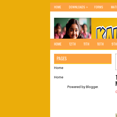
»
HOME
DOWNLOADS
FORMS
MAT
HOME
12TH
11TH
10TH
9TH
PAGES
Home
Home
Powered by
Blogger
.