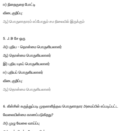
ஈ) நிறைகுறை போட்டி
விடைகுறிப்பு:
ஆ) பொருளாதாரம் எப்போதும் சம நிலையில் இருக்கும்
5. J.B சே ஒரு
அ) புதிய - தொன்மை பொருளியலாளர்
ஆ) தொன்மை பொருளியலாளர்
இ) புதிய யுகப் பொருளியலாளர்
ஈ) புதியப் பொருளியலாளர்
விடைகுறிப்பு:
ஆ) தொன்மை பொருளியலாளர்
6. கீன்சின் கருத்துப்படி முதலாளித்தவ பொருளாதார அமைப்பில் எப்படிப்பட்ட
வேலையின்மை காணப்படுகிறது?
அ) முழு வேலை வாய்ப்பு