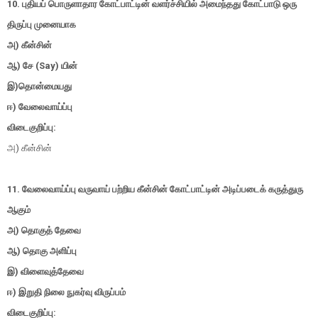
10. புதியப் பொருளாதார கோட்பாட்டின் வளர்ச்சியில் அமைந்தது கோட்பாடு ஒரு
திருப்பு முனையாக
அ) கீன்சின்
ஆ) சே (Say) யின்
இ)தொன்மையது
ஈ) வேலைவாய்ப்பு
விடைகுறிப்பு:
அ) கீன்சின்
11. வேலைவாய்ப்பு வருவாய் பற்றிய கீன்சின் கோட்பாட்டின் அடிப்படைக் கருத்துரு
ஆகும்
அ) தொகுத் தேவை
ஆ) தொகு அளிப்பு
இ) விளைவுத்தேவை
ஈ) இறுதி நிலை நுகர்வு விருப்பம்
விடைகுறிப்பு: