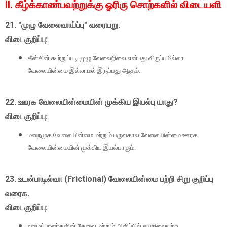
II. கீழ்க்காண்பவற்றுக்கு ஓரிரு சொற்களில் விடையளி
21. "முழு வேலைவாய்ப்பு" வரையறு.
விடைகுறிப்பு:
கீன்சின் கூற்றுப்படி முழு வேலைநிலை என்பது விருப்பமில்லா
வேலையின்மை இல்லாமல் இருப்பது ஆகும்.
22. ஊரக வேலையின்மையின் முக்கிய இயல்பு யாது?
விடைகுறிப்பு:
மறைமுக வேலையின்மை மற்றும் பருவகால வேலையின்மை ஊரக
வேலையின்மையின் முக்கிய இயல்பாகும்.
23. உடன்பாடில்வா (Frictional) வேலையின்மை பற்றி சிறு குறிப்பு
வரைக.
விடைகுறிப்பு:
உழைப்பாளர்களின் தேவை மற்றும் அளிப்பில் சயநிலையற்ற