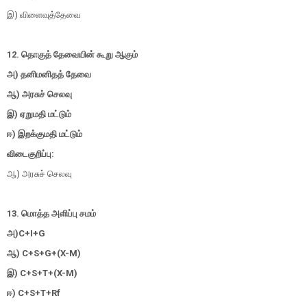
இ) விளைவுத்தேவை
12. தொகுத் தேவையின் கூறு ஆகும்
அ) தனிமனிதத் தேவை
ஆ) அரசுச் செலவு
இ) ஏறுமதி மட்டும்
ஈ) இறக்குமதி மட்டும்
விடைகுறிப்பு:
ஆ) அரசுச் செலவு
13. மொத்த அளிப்பு சமம்
அ)C+I+G
ஆ) C+S+G+(X-M)
இ) C+S+T+(X-M)
ஈ) C+S+T+Rf