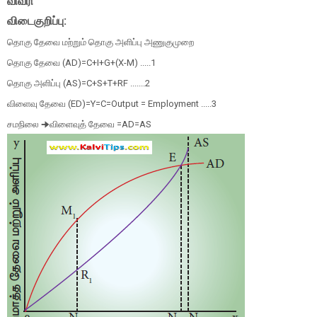
விவரி
விடைகுறிப்பு:
தொகு தேவை மற்றும் தொகு அளிப்பு அணுகுமுறை
தொகு தேவை (AD)=C+I+G+(X-M) .....1
தொகு அளிப்பு (AS)=C+S+T+RF .......2
விளைவு தேவை (ED)=Y=C=Output = Employment .....3
சமநிலை 🠊விளைவுத் தேவை =AD=AS