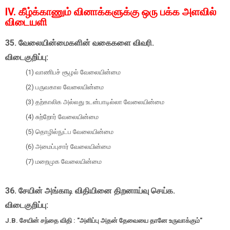
IV. கீழ்க்காணும் வினாக்களுக்கு ஒரு பக்க அளவில்
விடையளி
35. வேலையின்மைகளின் வகைகளை விவரி.
விடைகுறிப்பு:
(1) வாணிபச் சூழல் வேலையின்மை
(2) பருவகால வேலையின்மை
(3) தற்காலிக அல்லது உடன்பாடில்லா வேலையின்மை
(4) சுற்றோர் வேலையின்மை
(5) தொழில்நுட்ப வேலையின்மை
(6) அமைப்புசார் வேலையின்மை
(7) மறைமுக வேலையின்மை
36. சேயின் அங்காடி விதியினை திறனாய்வு செய்க.
விடைகுறிப்பு:
J.B. சேயின் சந்தை விதி : "அளிப்பு அதன் தேவையை தானே உருவாக்கும்"