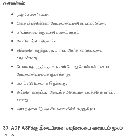
எடுகோள்கள்:
முழு வேலை நிலவும்.
அதிக உற்பத்திக்கோ, வேலையின்மைக்கோ வாய்ப்பில்லை.
பரிவர்த்தனைக்கு மட்டுமே பணம் உதவும்.
சே விதி பற்றிய திறனாய்வு:
கிள்ளஸின் கருத்துப்படி, அளிப்பு அதற்கான தேவையை
உருவாக்காது.
பொருளாதாரத்தில் தானாக சரி செய்து கொள்ளும் அமைப்பு
வேலையின்மையைக் குறைக்காது.
பணம் நடுநிலையாக இருக்காது.
கீன்ஸின் கூற்றுப்படி, அளவுக்கு அதிகமான உற்பத்திக்கு வாய்ப்பு
உள்ளது.
அரசுத் தலையீடு அவசியம் என கீன்ஸ் கருதுகிறார்.
37. ADF ASFக்கு இடையிலான சமநிலையை வரைபடம் மூலம்