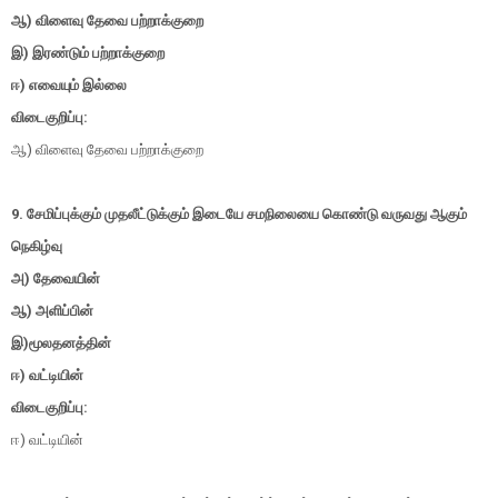
ஆ) விளைவு தேவை பற்றாக்குறை
இ) இரண்டும் பற்றாக்குறை
ஈ) எவையும் இல்லை
விடைகுறிப்பு:
ஆ) விளைவு தேவை பற்றாக்குறை
9. சேமிப்புக்கும் முதலீட்டுக்கும் இடையே சமநிலையை கொண்டு வருவது ஆகும்
நெகிழ்வு
அ) தேவையின்
ஆ) அளிப்பின்
இ)மூலதனத்தின்
ஈ) வட்டியின்
விடைகுறிப்பு:
ஈ) வட்டியின்