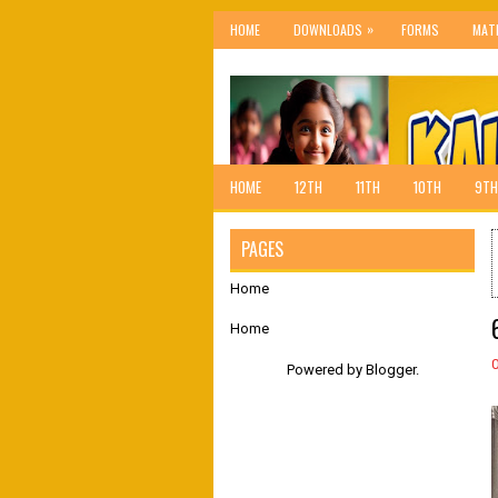
»
HOME
DOWNLOADS
FORMS
MAT
HOME
12TH
11TH
10TH
9TH
PAGES
Home
Home
Powered by
Blogger
.