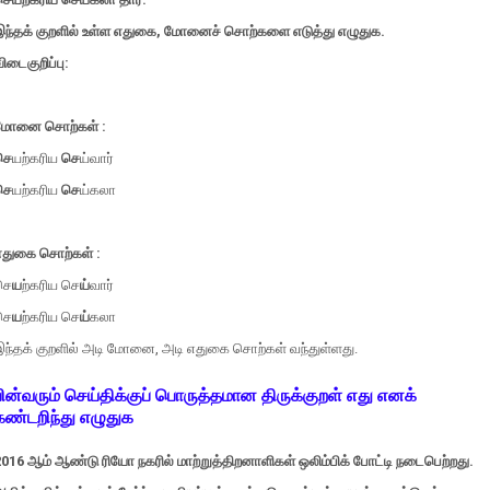
இந்தக் குறளில் உள்ள எதுகை, மோனைச் சொற்களை எடுத்து எழுதுக.
ிடைகுறிப்பு:
மோனை சொற்கள் :
செ
யற்கரிய
செ
ய்வார்
செ
யற்கரிய
செ
ய்கலா
எதுகை சொற்கள் :
செ
ய
ற்கரிய செ
ய்
வார்
செ
ய
ற்கரிய செ
ய்
கலா
இந்தக் குறளில் அடி மோனை, அடி எதுகை சொற்கள் வந்துள்ளது.
பின்வரும் செய்திக்குப் பொருத்தமான திருக்குறள் எது எனக்
கண்டறிந்து எழுதுக
016 ஆம் ஆண்டு ரியோ நகரில் மாற்றுத்திறனாளிகள் ஒலிம்பிக் போட்டி நடைபெற்றது.