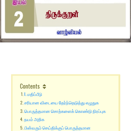
Contents
I. மதிப்பீடு
சரியான விடையை தேர்ந்தெடுத்து எழுதுக
பொருத்தமான சொற்களைக் கொண்டு நிரப்புக
நயம் அறிக
பின்வரும் செய்திக்குப் பொருத்தமான