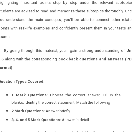
highlighting important points step by step under the relevant subtopics
Students are advised to read and memorize these subtopics thoroughly. Onc
you understand the main concepts, you’ll be able to connect other relate
oints with real-life examples and confidently present them in your tests a
exams.
By going through this material, you’ll gain a strong understanding of
Uni
2.5
along with the corresponding
book back questions and answers (PD
format)
.
Question Types Covered:
1 Mark Questions:
Choose the correct answer, Fill in the
blanks, Identify the correct statement, Match the following
2 Mark Questions:
Answer briefly
3, 4, and 5 Mark Questions:
Answer in detail