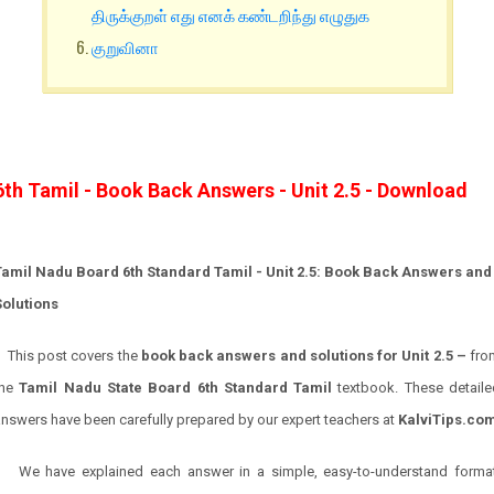
திருக்குறள் எது எனக் கண்டறிந்து எழுதுக
குறுவினா
6th Tamil - Book Back Answers - Unit 2.5 - Download
Tamil Nadu Board 6th Standard Tamil - Unit 2.5: Book Back Answers and
Solutions
This post covers the
book back answers and solutions for Unit 2.5 –
fro
the
Tamil Nadu State Board 6th Standard Tamil
textbook. These detaile
nswers have been carefully prepared by our expert teachers at
KalviTips.co
We have explained each answer in a simple, easy-to-understand format