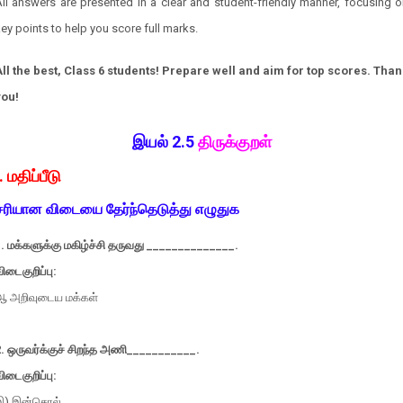
ll answers are presented in a clear and student-friendly manner, focusing 
ey points to help you score full marks.
All the best, Class 6 students! Prepare well and aim for top scores. Than
you!
இயல் 2.5
திருக்குறள்
I. மதிப்பீடு
சரியான விடையை தேர்ந்தெடுத்து எழுதுக
.
மக்களுக்கு மகிழ்ச்சி தருவது
______________
.
ிடைகுறிப்பு:
ஆ அறிவுடைய மக்கள்
.
ஒருவர்க்குச் சிறந்த அணி
___________
.
ிடைகுறிப்பு:
இ) இன்சொல்