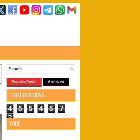
Popular Posts
Archives
TOTAL PAGEVIEWS
4
5
5
4
5
7
3
CODE