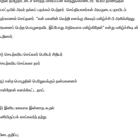
தில் தமிழ்நாட்டைச் சேர்ந்த மாரியப்பன் கலந்துகொண்டார். உயரம் தாண்டுதல்
ோட்டியில் அவர் தங்கப் பதக்கம் பெற்றார். செய்தியாளர்கள் அவருடைய தாயிடம்
ேர்காணல் செய்தனர். “என் மகனின் வெற்றி எனக்கு மிகவும் மகிழ்ச்சி பி அளிக்கிறது.
அவனைப் பெற்ற பொழுதைவிட இப்போது அதிகமாக மகிழ்கிறேன்” என்று மகிழ்ச்சியுடன
ூறினார்.
) செயற்கரிய செய்வார் பெரியர் சிறியர்
செயற்கரிய செய்கலா தார்
ஆ) ஈன்ற பொழுதின் பெரிதுவக்கும் தன்மகனைச்
சான்றோன் எனக்கேட்ட தாய்.
இ) இனிய உளவாக இன்னாத கூறல்
னியிருப்பக் காய்கவர்ந் தற்று.
ிடைகுறிப்பு: