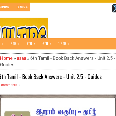
»
RIMONY
EXAMS
»
»
»
»
»
8TH
7TH
6TH
1-5TH
Home
»
aaaa
» 6th Tamil - Book Back Answers - Unit 2.5 -
Guides
6th Tamil - Book Back Answers - Unit 2.5 - Guides
0 comments