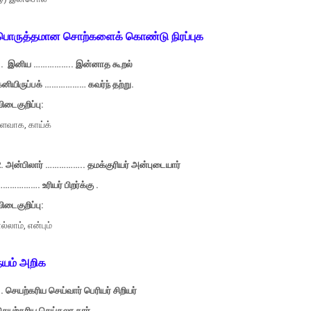
பொருத்தமான சொற்களைக் கொண்டு நிரப்புக
1.
இனிய …………….. இன்னாத கூறல்
கனியிருப்பக் ……………… கவர்ந் தற்று.
ிடைகுறிப்பு:
உளவாக, காய்க்
.
அன்பிலார் …………….. தமக்குரியர் அன்புடையார்
……………. உரியர் பிறர்க்கு .
ிடைகுறிப்பு:
ல்லாம், என்பும்
நயம் அறிக
.
செயற்கரிய செய்வார் பெரியர் சிறியர்
செயற்கரிய செய்கலா தார்.