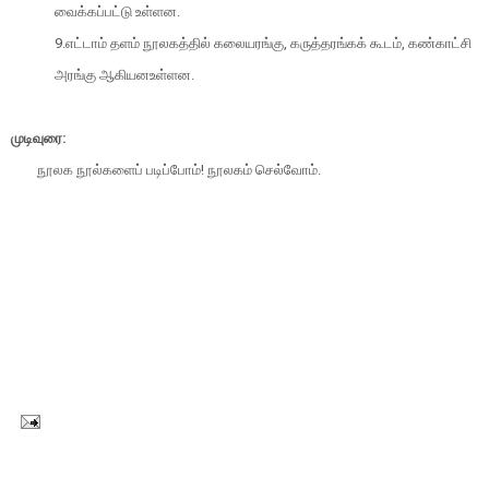
வைக்கப்பட்டு உள்ளன.
9.
எட்டாம் தளம் நூலகத்தில் கலையரங்கு, கருத்தரங்கக்
கூடம், கண்காட்சி
அரங்கு ஆகியனஉள்ளன.
முடிவுரை:
நூலக நூல்களைப் படிப்போம்! நூலகம் செல்வோம்.