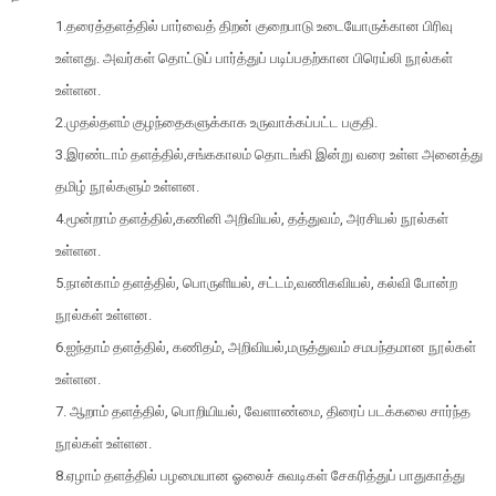
1.தரைத்தளத்தில் பார்வைத் திறன் குறைபாடு உடையோருக்கான பிரிவு
உள்ளது. அவர்கள் தொட்டுப் பார்த்துப் படிப்பதற்கான பிரெய்லி நூல்கள்
உள்ளன.
2.முதல்தளம் குழந்தைகளுக்காக உருவாக்கப்பட்ட பகுதி.
3.இரண்டாம் தளத்தில்,சங்ககாலம் தொடங்கி இன்று வரை உள்ள அனைத்து
தமிழ் நூல்களும் உள்ளன.
4.மூன்றாம் தளத்தில்,கணினி அறிவியல், தத்துவம், அரசியல் நூல்கள்
உள்ளன.
5.
நான்காம் தளத்தில், பொருளியல், சட்டம்,வணிகவியல், கல்வி போன்ற
நூல்கள் உள்ளன.
6
.ஐந்தாம் தளத்தில், கணிதம், அறிவியல்,மருத்துவம் சமபந்தமான நூல்கள்
உள்ளன.
7
. ஆறாம் தளத்தில், பொறியியல், வேளாண்மை, திரைப் படக்கலை சார்ந்த
நூல்கள் உள்ளன.
8.
ஏழாம் தளத்தில் பழமையான ஓலைச் சுவடிகள் சேகரித்துப் பாதுகாத்து