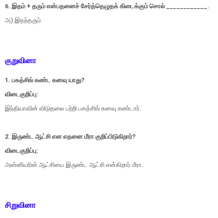
6. இதம் + தரும் என்பதனைச் சேர்த்தெழுதக் கிடைக்கும் சொல் ____________.
அ) இதந்தரும்
குறுவினா
1. பகத்சிங் கண்ட கனவு யாது?
விடைகுறிப்பு:
இந்தியாவின் விடுதலை பற்றி பகத்சிங் கனவு கண்டார்.
2. இருண்ட ஆட்சி என எதனை மீரா குறிப்பிடுகிறார்?
விடைகுறிப்பு:
அன்னியரின் ஆட்சியை இருண்ட ஆட்சி என்கிறார் மீரா.
சிறுவினா