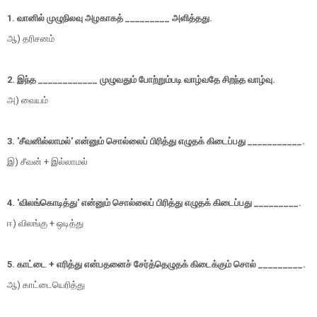
1. வானில் முழுநிலவு அழகாகத் _________ அளித்தது.
ஆ) தரிசனம்
2. இந்த ____________ முழுவதும் போற்றும்படி வாழ்வதே சிறந்த வாழ்வு.
அ) வையம்
3. 'சீவனில்லாமல்' என்னும் சொல்லைப் பிரித்து எழுதக் கிடைப்பது ___________.
இ) சீவன் + இல்லாமல்
4. 'விலங்கொடித்து' என்னும் சொல்லைப் பிரித்து எழுதக் கிடைப்பது _________.
ஈ) விலங்கு + ஒடித்து
5. காட்டை + எரித்து என்பதனைச் சேர்த்தெழுதக் கிடைக்கும் சொல் _________.
ஆ) காட்டையெரித்து