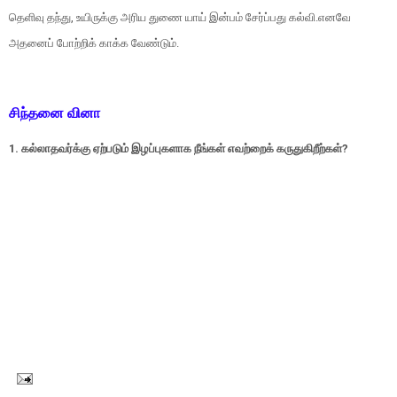
தெளிவு தந்து, உயிருக்கு அரிய துணை யாய் இன்பம் சேர்ப்பது கல்வி.எனவே
அதனைப் போற்றிக் காக்க வேண்டும்.
சிந்தனை வினா
1. கல்லாதவர்க்கு ஏற்படும் இழப்புகளாக நீங்கள் எவற்றைக் கருதுகிறீற்கள்?