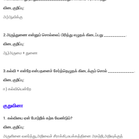
விடைகுறிப்பு:
அ)ஆவிக்கு
2.அருந்துணை என்னும் சொல்லைப் பிரித்து எழுதக் கிடைப்பது
__________
.
விடைகுறிப்பு:
ஆ)அருமை + துணை
3.கல்வி + என்றே என்பதனைச் சேர்த்தெழுதக் கிடைக்கும் சொல்
____________
.
விடைகுறிப்பு:
ஈ) கல்வியென்றே
குறுவினா
1.
கல்வியை ஏன் போற்றிக் கற்க வேண்டும்?
விடைகுறிப்பு:
அருளினை வளர்த்து,அறிவைச் சீராக்கி,மயக்கத்தினை அகற்றி,அறிவுக்குத்