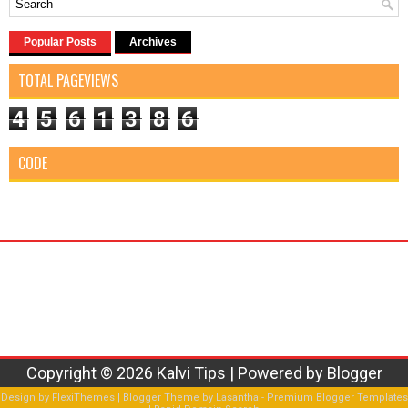
Popular Posts
Archives
TOTAL PAGEVIEWS
4
5
6
1
3
8
6
CODE
Copyright ©
2026
Kalvi Tips
| Powered by
Blogger
Design by
FlexiThemes
| Blogger Theme by
Lasantha
-
Premium Blogger Templates