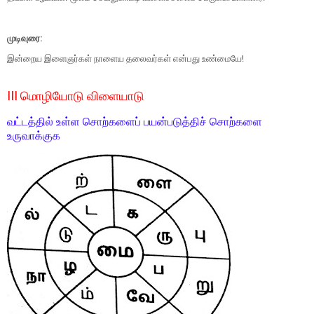
முடிவுரை:
இன்றைய இளைஞர்கள் நாளைய தலைவர்கள் என்பது உண்மையே!
III மொழியோடு விளையாடு
வட்டத்தில் உள்ள சொற்களைப் பயன்படுத்திச் சொற்களை
உருவாக்குக