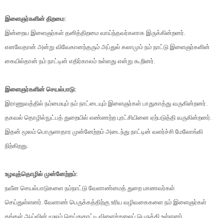
இளைஞர்களின் திறமை:
இன்றைய இளைஞர்கள் தனித்திறமை வாய்ந்தவர்களாக இருக்கின்றனர்.
எனவேதான் அன்று விவேகானந்தரும் அப்துல் கலாமும் நம் நாட்டு இளைஞர்களின்
கையில்தான் நம் நாட்டின் எதிர்காலம் உள்ளது என்று கூறினர்.
இளைஞர்களின் செயல்பாடு:
இராணுவத்தில் நம்மையும் நம் நாட்டையும் இளைஞர்கள் பாதுகாத்து வருகின்றனர்.
தகவல் தொழில்நுட்பத் துறையில் எண்ணற்ற புரட்சியினை ஏற்படுத்தி வருகின்றனர்.
இதன் மூலம் பொருளாதார முன்னேற்றம் அடைந்து நாட்டின் வளர்ச்சி மேலோங்கி
நிற்கிறது.
உழவுத்தொழில் முன்னேற்றம்:
நவீன செயல்பாடுகளை நம்நாட்டு வேளாண்மைத் துறை மாணவர்கள்
செய்துள்ளனர். வேளாண் பெருக்கத்திற்கு உரிய வழிவகைகளை நம் இளைஞர்கள்
தங்கள் ஆய்வின் மூலம் செய்துகாட்டி விளைச்சலைப் பெருக்கி உள்ளனர்.