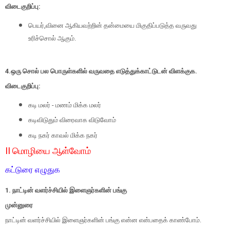
விடைகுறிப்பு:
பெயர்,வினை ஆகியவற்றின் தன்மையை மிகுதிப்படுத்த வருவது
உரிச்சொல் ஆகும்.
4.ஒரு சொல் பல பொருள்களில் வருவதை எடுத்துக்காட்டுடன் விளக்குக.
விடைகுறிப்பு:
கடி மலர் - மணம் மிக்க மலர்
கடிவிடுதும் விரைவாக விடுவோம்
கடி நகர் காவல் மிக்க நகர்
II மொழியை ஆள்வோம்
கட்டுரை எழுதுக
1.
நாட்டின் வளர்ச்சியில் இளைஞர்களின் பங்கு
முன்னுரை
நாட்டின் வளர்ச்சியில் இளைஞர்களின் பங்கு என்ன என்பதைக் காண்போம்.