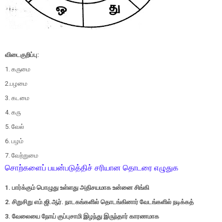
விடைகுறிப்பு:
1. கருமை
2.பழமை
3. கடமை
4
. கரு
5. வேல்
6. பழம்
7. வேற்றுமை
சொற்களைப் பயன்படுத்திச் சரியான தொடரை எழுதுக
1. பார்க்கும் பொழுது உள்ளது அதிசயமாக உன்னை சிங்கி
2. சிறுசிறு எம்.ஜி.ஆர். நாடகங்களில் தொடங்கினார் வேடங்களில் நடிக்கத்
3. வேலையை நோய் குப்புசாமி இழந்து இருந்தார் காரணமாக