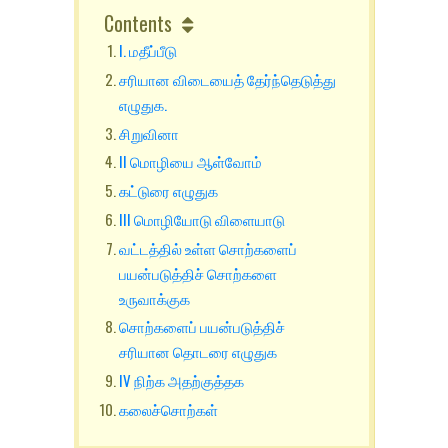
Contents
I. மதீப்பீடு
சரியான விடையைத் தேர்ந்தெடுத்து
எழுதுக.
சிறுவினா
II மொழியை ஆள்வோம்
கட்டுரை எழுதுக
III மொழியோடு விளையாடு
வட்டத்தில் உள்ள சொற்களைப்
பயன்படுத்திச் சொற்களை
உருவாக்குக
சொற்களைப் பயன்படுத்திச்
சரியான தொடரை எழுதுக
IV நிற்க அதற்குத்தக
கலைச்சொற்கள்