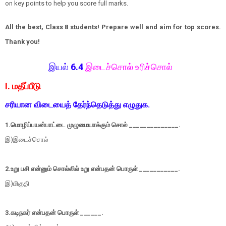
on key points to help you score full marks.
All the best, Class 8 students! Prepare well and aim for top scores.
Thank you!
இயல்
6.4
இடைச்சொல் உரிச்சொல்
I. மதீப்பீடு
சரியான விடையைத் தேர்ந்தெடுத்து எழுதுக.
1.மொழிப்பயன்பாட்டை முழுமையாக்கும் சொல் ______________.
இ)இடைச்சொல்
2.உறு பசி என்னும் சொல்லில் உறு என்பதன் பொருள் ___________.
இ)மிகுதி
3.கடிநகர் என்பதன் பொருள் ______.