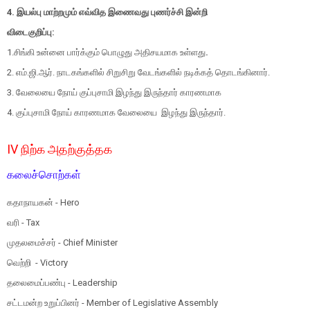
4. இயல்பு மாற்றமும் எவ்வித இணைவது புணர்ச்சி இன்றி
விடைகுறிப்பு:
1.
சிங்கி
உன்னை
பார்க்கும் பொழுது அதிசயமாக
உள்ளது
.
2.
எம்.ஜி.ஆர். நாடகங்களில்
சிறுசிறு
வேடங்களில் நடிக்கத்
தொடங்கினார்.
3. வேலையை நோய் குப்புசாமி இழந்து இருந்தார் காரணமாக
4.
குப்புசாமி
நோய்
காரணமாக
வேலையை
இழந்து இருந்தார்.
IV நிற்க அதற்குத்தக
கலைச்சொற்கள்
கதாநாயகன் - Hero
வரி - Tax
முதலமைச்சர் - Chief Minister
வெற்றி - Victory
தலைமைப்பண்பு - Leadership
சட்டமன்ற உறுப்பினர் - Member of Legislative Assembly