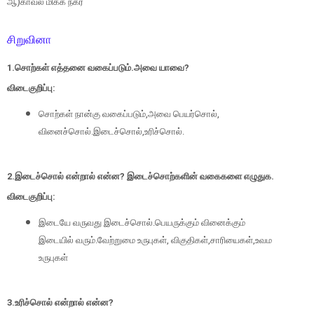
ஆ)காவல் மிக்க நகர்
சிறுவினா
1.சொற்கள் எத்தனை வகைப்படும்.அவை யாவை?
விடைகுறிப்பு:
சொற்கள் நான்கு வகைப்படும்,அவை பெயர்சொல்,
வினைச்சொல்.இடைச்சொல்,உரிச்சொல்.
2.இடைச்சொல் என்றால் என்ன? இடைச்சொற்களின் வகைகளை எழுதுக.
விடைகுறிப்பு:
இடையே வருவது இடைச்சொல்.பெயருக்கும் வினைக்கும்
இடையில் வரும்.வேற்றுமை உருபுகள், விகுதிகள்,சாரியைகள்,உவம
உருபுகள்
3.உரிச்சொல் என்றால் என்ன?