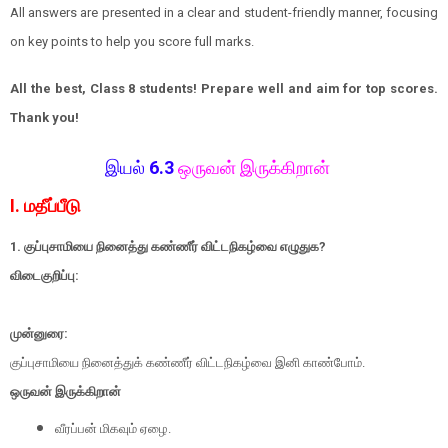
All answers are presented in a clear and student-friendly manner, focusing
on key points to help you score full marks.
All the best, Class 8 students! Prepare well and aim for top scores.
Thank you!
இயல்
6.3
ஒருவன் இருக்கிறான்
I. மதீப்பீடு
1. குப்புசாமியை நினைத்து கண்ணீர் விட்டநிகழ்வை எழுதுக?
விடைகுறிப்பு:
முன்னுரை:
குப்புசாமியை நினைத்துக் கண்ணீர் விட்டநிகழ்வை இனி காண்போம்.
ஒருவன் இருக்கிறான்
வீரப்பன் மிகவும் ஏழை.