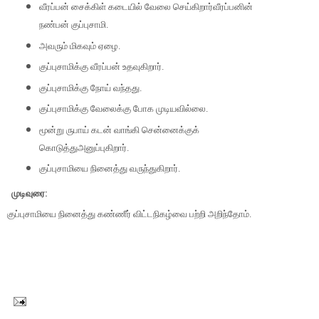
வீரப்பன் சைக்கிள் கடையில் வேலை செய்கிறார்வீரப்பனின்
நண்பன் குப்புசாமி.
அவரும் மிகவும் ஏழை.
குப்புசாமிக்கு வீரப்பன் உதவுகிறார்.
குப்புசாமிக்கு நோய் வந்தது.
குப்புசாமிக்கு வேலைக்கு போக முடியவில்லை.
மூன்று ருபாய் கடன் வாங்கி சென்னைக்குக்
கொடுத்துஅனுப்புகிறார்.
குப்புசாமியை நினைத்து வருந்துகிறார்.
முடிவுரை:
குப்புசாமியை நினைத்து கண்ணீர் விட்டநிகழ்வை பற்றி அறிந்தோம்.