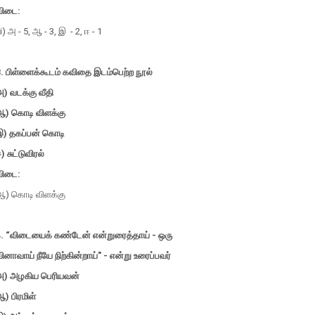
விடை:
ii) அ - 5, ஆ - 3, இ - 2, ஈ - 1
3. பிள்ளைக்கூடம் கவிதை இடம்பெற்ற நூல்
) வடக்கு வீதி
ஆ) கொடி விளக்கு
இ) தகப்பன் கொடி
) சுட்டுவிரல்
விடை:
ஆ) கொடி விளக்கு
4. “விடையைக் கண்டேன் என்றுரைத்தாய் - ஒரு
ினாவாய் நீயே நிற்கின்றாய்" - என்று உரைப்பவர்
அ) அழகிய பெரியவன்
) பிரமிள்