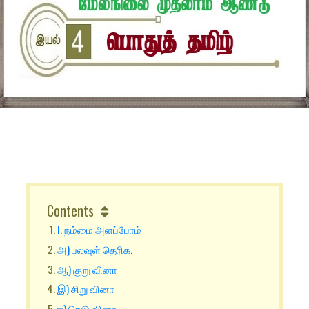
Contents
I. நம்மை அளப்போம்
அ) பலவுள் தெரிக.
ஆ) குறு வினா
இ) சிறு வினா
ஈ) நெடு வினா