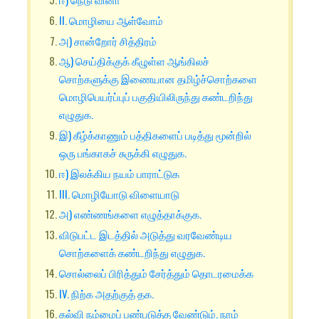
II. மொழியை ஆள்வோம்
அ) சான்றோர் சித்திரம்
ஆ) செய்திக்குக் கீழுள்ள ஆங்கிலச்
சொற்களுக்கு இணையான தமிழ்ச்சொற்களை
மொழிபெயர்ப்புப் பகுதியிலிருந்து கண்டறிந்து
எழுதுக.
இ) கீழ்க்காணும் பத்திகளைப் படித்து மூன்றில்
ஒரு பங்காகச் சுருக்கி எழுதுக.
ஈ) இலக்கிய நயம் பாராட்டுக
III. மொழியோடு விளையாடு
அ) எண்ணங்களை எழுத்தாக்குக.
விடுபட்ட இடத்தில் அடுத்து வரவேண்டிய
சொற்களைக் கண்டறிந்து எழுதுக.
சொல்லைப் பிரித்தும் சேர்த்தும் தொடரமைக்க
IV. நிற்க அதற்குத் தக.
கல்வி நம்மைப் பண்படுத்த வேண்டும். நாம்