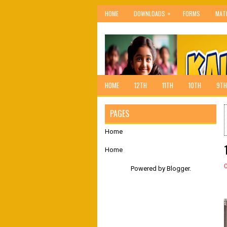
»
HOME
DOWNLOADS
FORMS
MAT
HOME
12TH
11TH
10TH
9TH
PAGES
Home
Home
Powered by
Blogger
.