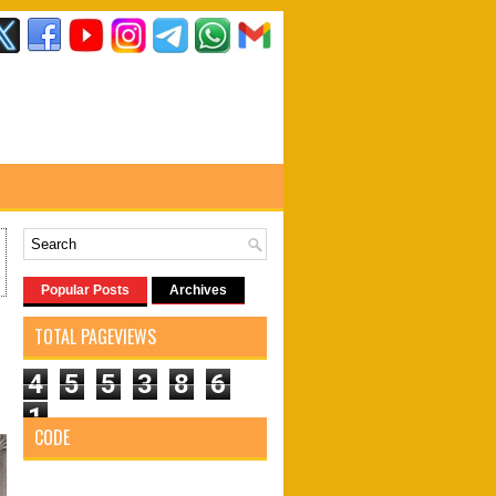
Popular Posts
Archives
TOTAL PAGEVIEWS
4
5
5
3
8
6
1
CODE