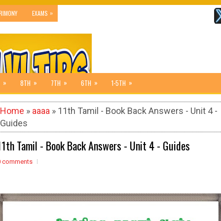
»
RIMONY
EXAMS
»
»
»
»
»
8TH
7TH
6TH
1-5TH
Home
»
aaaa
» 11th Tamil - Book Back Answers - Unit 4 -
Guides
11th Tamil - Book Back Answers - Unit 4 - Guides
0 comments