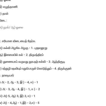
இ) எழுத்தாணி
) தாள்
விடை:
அ) நூல்/ ஆ) ஓலை
2. சரியான விடையைத் தேர்க.
அ) கல்வி அழகே அழகு - 1. புறநானூறு
) இளமையில் கல் - 2. திருமந்திரம்
இ) துணையாய் வருவது தூயநற் கல்வி - 3. ஆத்திசூடி
) உற்றுழி உதவியும் உறுபொருள் கொடுத்தும் - 4. திருக்குறள்
. நாலடியார்
) அ - 2, ஆ - 3, இ ) - 4, ஈ) - 1
i) அ - 3, ஆ - 4, இ ) - 1, ஈ ) - 2
ii) அ) 5, ஆ) 3, இ) 2, ஈ) - 1
v) அ) - 4,ஆ) - 1,இ) - 2,ஈ) - 5