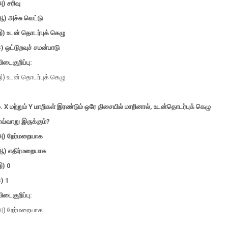
) சரிவு
) அச்சு வெட்டு
இ) உடன் தொடர்புக் கெழு
) ஒட்டுறவுச் சமன்பாடு
ிடைகுறிப்பு:
இ) உடன் தொடர்புக் கெழு
. X மற்றும் Y மாறிகள் இரண்டும் ஒரே திசையில் மாறினால், உடன்தொடர்புக் கெழு
வ்வாறு இருக்கும்?
அ) நேர்மறையாக
ஆ) எதிர்மறையாக
இ) 0
) 1
ிடைகுறிப்பு:
அ) நேர்மறையாக