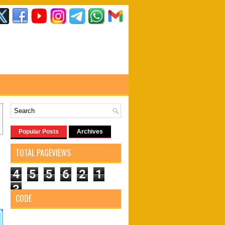
Popular Posts
Archives
TOTAL PAGEVIEWS
4
5
5
6
2
1
3
CODE