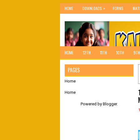
»
HOME
DOWNLOADS
FORMS
MAT
HOME
12TH
11TH
10TH
9TH
PAGES
Home
Home
Powered by
Blogger
.