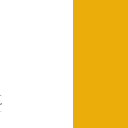
–
e
t