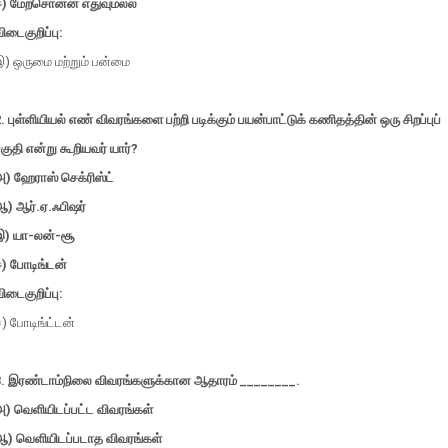
ஈ) மேற்சொன்ன எதுவுமல்ல
ிடைகுறிப்பு:
இ) ஒருமை மற்றும் பன்மை
. புள்ளியியல் எண் விவரங்களை பற்றி படிக்கும் பயன்பாட்டுக் கணிதத்தின் ஒரு சிறப்புப்
குதி என்று கூறியவர் யார்?
) ஹேராஸ் செக்ரிஸ்ட்
ஆ) ஆர்.ஏ.ஃபிஷர்
இ) யா-லன்-சூ
ஈ) போடிங்டன்
ிடைகுறிப்பு:
) போடிங்ட்டன்
3. இரண்டாம்நிலை விவரங்களுக்கான ஆதாரம் ________.
அ) வெளியிடப்பட்ட விவரங்கள்
ஆ) வெளியிடப்படாத விவரங்கள்