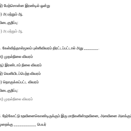
இ) மேற்சொன்ன இரண்டில் ஒன்று
) அ மற்றும் ஆ.
ிடைகுறிப்பு:
) அ மற்றும் ஆ.
. கேள்வித்தாள்மூலம் புள்ளிவிவரம் திரட்டப்பட்டால் அது _______.
அ) முதல்நிலை விவரம்
ஆ) இரண்டாம் நிலை விவரம்
இ) வெளியிடப்பெற்ற விவரம்
) தொகுக்கப்பட்ட விவரம்
ிடைகுறிப்பு:
அ) முதல்நிலை விவரம்
5. நேர்கோட்டு உறவினைகொண்டிருக்கும் இரு மாறிகளின்உறவினை, அளவினை அளக்கும
முறைக்கு ___________ பெயர்