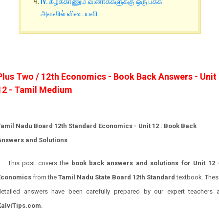
IV. கீழ்க்காணும் வினாக்களுக்கு ஒரு பக்க
அளவில் விடையளி
Plus Two / 12th Economics - Book Back Answers - Unit
12 - Tamil Medium
Tamil Nadu Board 12th Standard Economics - Unit 12 : Book Back
Answers and Solutions
This post covers the
book back answers and solutions for Unit 12 
Economics
from the
Tamil Nadu State Board 12th Standard
textbook. Thes
detailed answers have been carefully prepared by our expert teachers a
KalviTips.com
.