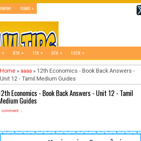
»
RIMONY
EXAMS
»
»
»
»
»
8TH
7TH
6TH
1-5TH
Home
»
aaaa
» 12th Economics - Book Back Answers -
Unit 12 - Tamil Medium Guides
12th Economics - Book Back Answers - Unit 12 - Tamil
Medium Guides
1 comment