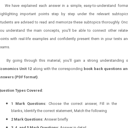
We have explained each answer in a simple, easy-to-understand format
highlighting important points step by step under the relevant subtopics
Students are advised to read and memorize these subtopics thoroughly. Onc
you understand the main concepts, you’ll be able to connect other relate
oints with real-life examples and confidently present them in your tests a
exams.
By going through this material, you’ll gain a strong understanding o
Economics Unit 12
along with the corresponding
book back questions an
answers (PDF format)
.
Question Types Covered:
1 Mark Questions:
Choose the correct answer, Fill in the
blanks, Identify the correct statement, Match the following
2 Mark Questions:
Answer briefly
3, 4, and 5 Mark Questions:
Answer in detail