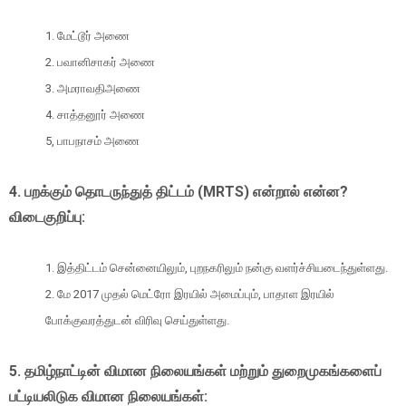
1. மேட்டூர் அணை
2. பவானிசாகர் அணை
3. அமராவதிஅணை
4. சாத்தனூர் அணை
5, பாபநாசம் அணை
4. பறக்கும் தொடருந்துத் திட்டம் (MRTS) என்றால் என்ன?
விடைகுறிப்பு:
1. இத்திட்டம் சென்னையிலும், புறநகரிலும் நன்கு வளர்ச்சியடைந்துள்ளது.
2. மே 2017 முதல் மெட்ரோ இரயில் அமைப்பும், பாதாள இரயில்
போக்குவரத்துடன் விரிவு செய்துள்ளது.
5. தமிழ்நாட்டின் விமான நிலையங்கள் மற்றும் துறைமுகங்களைப்
பட்டியலிடுக விமான நிலையங்கள்: