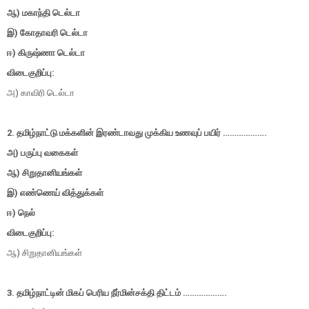
ஆ) மகாந்தி டெல்டா
இ) கோதாவரி டெல்டா
ஈ) கிருஷ்ணா டெல்டா
விடைகுறிப்பு:
அ) காவிரி டெல்டா
2. தமிழ்நாட்டு மக்களின் இரண்டாவது முக்கிய உணவுப் பயிர் ……………….
அ) பருப்பு வகைகள்
ஆ) சிறுதானியங்கள்
இ) எண்ணெய் வித்துக்கள்
ஈ) நெல்
விடைகுறிப்பு:
ஆ) சிறுதானியங்கள்
3. தமிழ்நாட்டின் மிகப் பெரிய நீர்மின்சக்தி திட்டம் ……………….