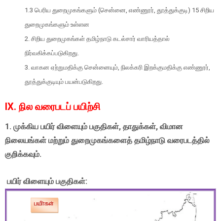
1.3 பெரிய துறைமுகங்களும் (சென்னை, எண்ணூர், தூத்துக்குடி) 15 சிறிய
துறைமுகங்களும் உள்ளன
2. சிறிய துறைமுகங்கள் தமிழ்நாடு கடல்சார் வாரியத்தால்
நிர்வகிக்கப்படுகிறது.
3. வாகன ஏற்றுமதிக்கு சென்னையும், நிலக்கரி இறக்குமதிக்கு எண்ணூர்,
தூத்துக்குடியும் பயன்படுகிறது.
IX. நில வரைபடப் பயிற்சி
1. முக்கிய பயிர் விளையும் பகுதிகள், தாதுக்கள், விமான
நிலையங்கள் மற்றும் துறைமுகங்களைத் தமிழ்நாடு வரைபடத்தில்
குறிக்கவும்.
பயிர் விளையும் பகுதிகள்: