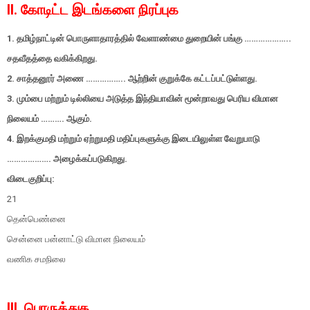
II. கோடிட்ட இடங்களை நிரப்புக
1. தமிழ்நாட்டின் பொருளாதாரத்தில் வேளாண்மை துறையின் பங்கு ………………..
சதவீதத்தை வகிக்கிறது.
2. சாத்தனூர் அணை …………….. ஆற்றின் குறுக்கே கட்டப்பட்டுள்ளது.
3. மும்பை மற்றும் டில்லியை அடுத்த இந்தியாவின் மூன்றாவது பெரிய விமான
நிலையம் ………. ஆகும்.
4. இறக்குமதி மற்றும் ஏற்றுமதி மதிப்புகளுக்கு இடையிலுள்ள வேறுபாடு
………………. அழைக்கப்படுகிறது.
விடைகுறிப்பு:
21
தென்பெண்னை
சென்னை பன்னாட்டு விமான நிலையம்
வணிக சமநிலை
III. பொருத்துக