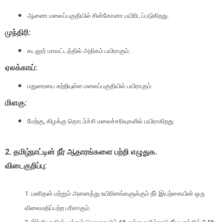
ஆணை மலைப்பகுதியில் சின்கோனா பயிரிடப்படுகிறது.
முந்திரி:
கடலூர் மாவட்டத்தில் அதிகம் பயிராகும்.
ஏலக்காய்:
மதுரையை சுற்றியுள்ள மலைப்பகுதியில் பயிராகும்.
மிளகு:
மேற்கு, கிழக்கு தொடர்ச்சி மலைச்சரிவுகளில் பயிராகிறது
2. தமிழ்நாட்டின் நீர் ஆதாரங்களை பற்றி எழுதுக.
விடைகுறிப்பு:
1. மனிதன் மற்றும் அனைத்து உயிரினங்களுக்கும் நீர் இயற்கையின் ஒரு
விலைமதிப்பற்ற பரிசாகும்.