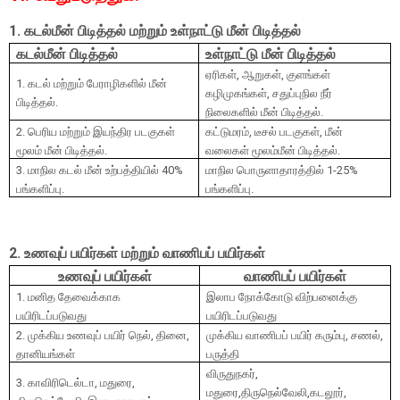
1.
கடல்மீன் பிடித்தல் மற்றும் உள்நாட்டு மீன் பிடித்தல்
கடல்மீன் பிடித்தல்
உள்நாட்டு மீன் பிடித்தல்
ஏரிகள்
,
ஆறுகள்
,
குளங்கள்
1.
கடல் மற்றும் பேராழிகளில் மீன்
கழிமுகங்கள்
,
சதுப்புநில நீர்
பிடித்தல்.
நிலைகளில் மீன் பிடித்தல்.
2.
பெரிய மற்றும் இயந்திர படகுகள்
கட்டுமரம்
,
டீசல் படகுகள்
,
மீன்
மூலம் மீன் பிடித்தல்.
வலைகள் மூலம்மீன் பிடித்தல்.
3.
மாநில கடல் மீன் உற்பத்தியில்
40%
மாநில பொருளாதாரத்தில்
1-25%
பங்களிப்பு.
பங்களிப்பு.
2.
உணவுப் பயிர்கள் மற்றும் வாணிபப் பயிர்கள்
உணவுப் பயிர்கள்
வாணிபப் பயிர்கள்
1. மனித தேவைக்காக
இலாப நோக்கோடு விற்பனைக்கு
பயிரிடப்படுவது
பயிரிடப்படுவது
2. முக்கிய உணவுப் பயிர் நெல்
,
தினை
,
முக்கிய வாணிபப் பயிர் கரும்பு
,
சணல்
,
தானியங்கள்
பருத்தி
விருதுநகர்
,
3. காவிரிடெல்டா
,
மதுரை
,
மதுரை
,
திருநெல்வேலி
,
கடலூர்
,