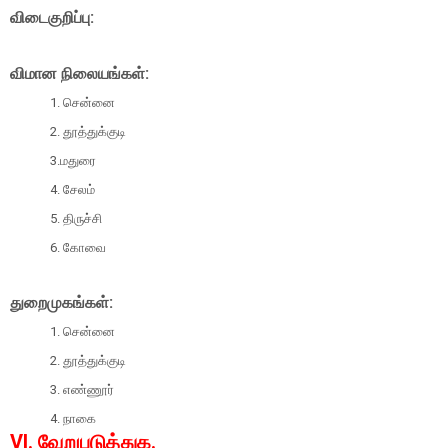
விடைகுறிப்பு:
விமான நிலையங்கள்:
1. சென்னை
2. தூத்துக்குடி
3.மதுரை
4. சேலம்
5. திருச்சி
6. கோவை
துறைமுகங்கள்:
1. சென்னை
2. தூத்துக்குடி
3. எண்ணூர்
4. நாகை
VI. வேறுபடுத்துக.