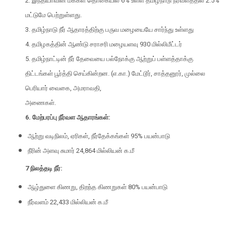
2. இந்தியாவின் மக்கள் தொகையில் 6% உள்ள தமிழ்நாடு நீர்வளத்தில் 2.5%
மட்டுமே பெற்றுள்ளது.
3. தமிழ்நாடு நீர் ஆதாரத்திற்கு பருவ மழையையே சார்ந்து உள்ளது
4. தமிழகத்தின் ஆண்டு சராசரி மழையளவு 930 மில்லிமீட்டர்
5. தமிழ்நாட்டின் நீர் தேவையை பல்நோக்கு ஆற்றுப் பள்ளத்தாக்கு
திட்டங்கள் பூர்த்தி செய்கின்றன. (எ.கா.) மேட்டூர், சாத்தனூர், முல்லை
பெரியார் வைகை, அமராவதி,
அணைகள்.
6. மேற்பரப்பு நீர்வள ஆதாரங்கள்:
ஆற்று வடிநிலம், ஏரிகள், நீர்தேக்கங்கள் 95% பயன்பாடு
நீரின் அளவு சுமார் 24,864 மில்லியன் க.மீ
7 நிலத்தடி நீர்:
ஆழ்துளை கிணறு, திறந்த கிணறுகள் 80% பயன்பாடு
நீர்வளம் 22,433 மில்லியன் க.மீ