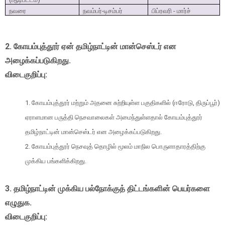
நவரை
நவம்பர்-டிசம்பர்
பிப்ரவரி - மார்ச்
2. கோயம்புத்தூர் ஏன் தமிழ்நாட்டின் மான்செஸ்டர் என
அழைக்கப்படுகிறது.
விடைகுறிப்பு:
1. கோயம்புத்தூர் மற்றும் அதனை சுற்றியுள்ள பகுதிகளில் (ஈரோடு, திருப்பூர்)
ஏராளமான பருத்தி நெசவாலைகள் அமைந்துள்ளதால் கோயம்புத்தூர்
தமிழ்நாட்டின் மான்செஸ்டர் என அழைக்கப்படுகிறது.
2. கோயம்புத்தூர் நெசவுத் தொழில் மூலம் மாநில பொருளாதாரத்திற்கு
முக்கிய பங்களிக்கிறது.
3. தமிழ்நாட்டின் முக்கிய பல்நோக்குத் திட்டங்களின் பெயர்களை
எழுதுக.
விடைகுறிப்பு: