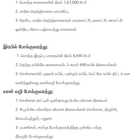
1. மொத்த சாலைகளின் நீளம் 1,67,000 கி.மீ
2. மாநில நெடுஞ்சாலை பராமரிப்பு
3. தேசிய, மாநில நெடுஞ்சாலைகள் மாநகராட்சி, நகராட்சி, ஊராட்சி
ஒன்றிய, கிராம பஞ்சாயத்து சாலைகள்
இரயில் போக்குவரத்து:
1. மொத்த இருப்பு பாதையின் நீளம் 6,693 கி.மீ
2. தெற்கு ரயில்வே தலைமையிடம் சுமார் 690 ரயில் நிலையங்கள்
3. சென்னையில் புறநகர் ரயில், பறக்கும் ரயில், மெட்ரோ ரயில் திட்டம் என
வளர்ந்துள்ளது வான்வழி போக்குவரத்து.
வான் வழி போக்குவரத்து:
1. சென்னை நாட்டின் மூன்றாவது பெரிய விமான நிலையம்
2. 4-முக்கிய சர்வதேச விமான நிலையங்கள் சென்னை, திருச்சி,
கோயம்புத்தூர், மதுரை.
3. பயணிகள், சரக்கு போக்குவரத்திற்கு முக்கிய பங்கு
நீர்வழிப் போக்குவரத்து: