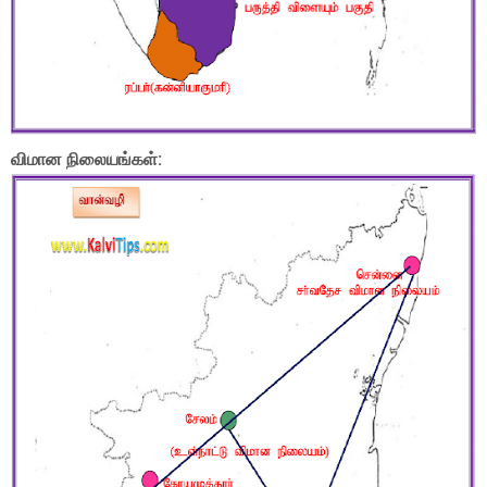
விமான நிலையங்கள்: