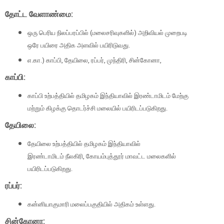
தோட்ட வேளாண்மை:
ஒரு பெரிய நிலப்பரப்பில் (மலைசரிவுகளில்) அறிவியல் முறைபடி
ஒரே பயிரை அதிக அளவில் பயிரிடுவது.
எ.கா.) காப்பி, தேயிலை, ரப்பர், முந்திரி, சின்கோனா,
காப்பி:
காப்பி உற்பத்தியில் தமிழகம் இந்தியாவில் இரண்டாமிடம் மேற்கு
மற்றும் கிழக்கு தொடர்ச்சி மலையில் பயிரிடப்படுகிறது.
தேயிலை:
தேயிலை உற்பத்தியில் தமிழகம் இந்தியாவில்
இரண்டாமிடம் நீலகிரி, கோயம்புத்தூர் மாவட்ட மலைகளில்
பயிரிடப்படுகிறது.
ரப்பர்:
கன்னியாகுமாரி மலைப்பகுதியில் அதிகம் உள்ளது.
சின்கோனா: