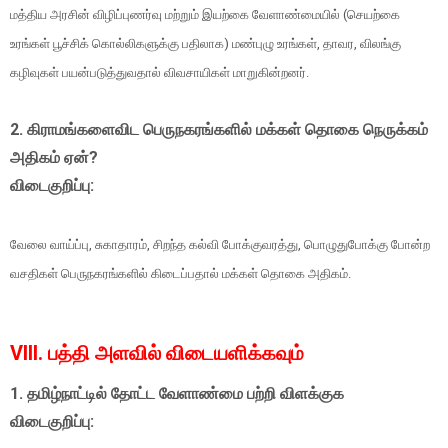
மத்திய அரசின் விழிப்புணர்வு மற்றும் இயற்கை வேளாண்மையில் (செயற்கை
உரங்கள் பூச்சிக் கொல்லிகளுக்கு பதிலாக) மண்புழு உரங்கள், தாவர, விலங்கு
கழிவுகள் பயன்படுத்துவதால் விவசாயிகள் மாறுகின்றனர்.
2. கிராமங்களைவிட பெருநகரங்களில் மக்கள் தொகை நெருக்கம்
அதிகம் ஏன்?
விடைகுறிப்பு:
வேலை வாய்ப்பு, சுகாதாரம், சிறந்த கல்வி போக்குவரத்து, பொழுதுபோக்கு போன்ற
வசதிகள் பெருநகரங்களில் கிடைப்பதால் மக்கள் தொகை அதிகம்.
VIII. பத்தி அளவில் விடையளிக்கவும்
1. தமிழ்நாட்டில் தோட்ட வேளாண்மை பற்றி விளக்குக
விடைகுறிப்பு: