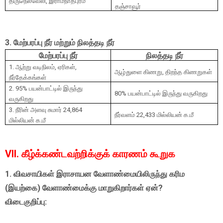
திருநெல்வேலி
,
இராமநாதபுரம்
தஞ்சாவூர்
3.
மேற்பரப்பு நீர் மற்றும் நிலத்தடி நீர்
மேற்பரப்பு நீர்
நிலத்தடி நீர்
1.
ஆற்று வடிநிலம்
,
ஏரிகள்
,
ஆழ்துளை கிணறு
,
திறந்த கிணறுகள்
நீர்தேக்கங்கள்
2. 95%
பயன்பாட்டில் இருந்து
80%
பயன்பாட்டில் இருந்து வருகிறது
வருகிறது
3.
நீரின் அளவு சுமார்
24,864
நீர்வளம்
22,433
மில்லியன் க.மீ
மில்லியன் க.மீ
VII. கீழ்க்கண்டவற்றிக்குக் காரணம் கூறுக
1. விவசாயிகள் இராசாயன வேளாண்மையிலிருந்து கரிம
(இயற்கை) வேளாண்மைக்கு மாறுகிறார்கள் ஏன்?
விடைகுறிப்பு: