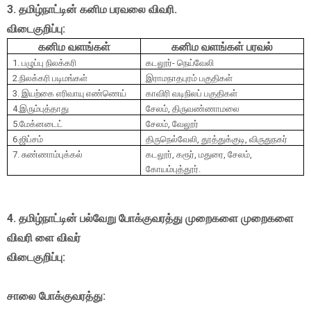
3. தமிழ்நாட்டின் கனிம பரவலை விவரி.
விடைகுறிப்பு:
கனிம வளங்கள்
கனிம வளங்கள் பரவல்
1. பழுப்பு நிலக்கரி
கடலூர்- நெய்வேலி
2.நிலக்கரி படிமங்கள்
இராமநாதபுரம் பகுதிகள்
3. இயற்கை எரிவாயு எண்ணெய்
காவிரி வடிநிலப் பகுதிகள்
4.இரும்புத்தாது
சேலம்
,
திருவண்ணாமலை
5.மேக்னடைட்
சேலம்
,
வேலூர்
6.ஜிப்சம்
திருநெல்வேலி
,
தூத்துக்குடி
,
விருதுநகர்
7. சுண்ணாம்புக்கல்
கடலூர்
,
கரூர்
,
மதுரை
,
சேலம்
,
கோயம்புத்தூர்.
4. தமிழ்நாட்டின் பல்வேறு போக்குவரத்து முறைகளை முறைகளை
விவரி ளை விவர்
விடைகுறிப்பு:
சாலை போக்குவரத்து: