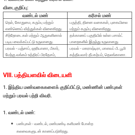
விடைகுறிப்பு:
வண்டல் மண்
கரிசல் மண்
நெல்
,
கோதுமை
,
கரும்பு மற்றும்
பருத்தி
,
தினை வகைகள்
,
புகையிலை
எண்ணெய் வித்துக்கள் விளைகிறது.
மற்றும் கரும்பு விளைகிறது.
சிற்றோடைகள் மற்றும் ஆறுகளினால்
தக்காணப் பகுதியில் உள்ள பசால்ட்
படிய வைக்கப்பட்டு உருவானது.
பாறைகளில் இருந்து உருவானது.
பரவல் - பஞ்சாப்
,
ஹரியானா
,
பீகார்
,
பரவல் - மகராஷ்டிரா
,
மாளவப் பீடபூமி
மேற்கு வங்கம் உத்திரப் பிரதேசம்
,
கத்தியவார் தீபகற்பம்
,
தெலங்கானா.
VIII. பத்தியளவில் விடையளி
1. இந்திய மண்வகைகளைக் குறிப்பிட்டு, மண்ணின் பண்புகள்
மற்றும் பரவல் பற்றி விவரி.
1. வண்டல் மண்:
பண்புகள் - வண்டல், மண்மண்டி களிமண் போன்ற
கலவைகளுடன் காணப்படுகிறது.