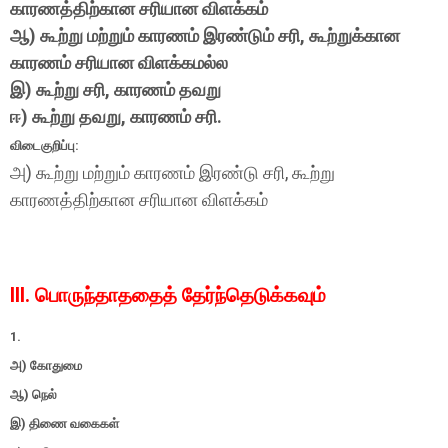
காரணத்திற்கான சரியான விளக்கம்
ஆ) கூற்று மற்றும் காரணம் இரண்டும் சரி, கூற்றுக்கான
காரணம் சரியான விளக்கமல்ல
இ) கூற்று சரி, காரணம் தவறு
ஈ) கூற்று தவறு, காரணம் சரி.
விடைகுறிப்பு:
அ) கூற்று மற்றும் காரணம் இரண்டு சரி, கூற்று
காரணத்திற்கான சரியான விளக்கம்
III. பொருந்தாததைத் தேர்ந்தெடுக்கவும்
1.
அ) கோதுமை
ஆ) நெல்
இ) திணை வகைகள்