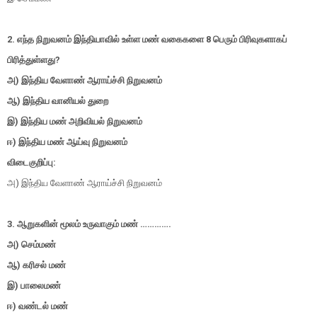
2. எந்த நிறுவனம் இந்தியாவில் உள்ள மண் வகைகளை 8 பெரும் பிரிவுகளாகப்
பிரித்துள்ளது?
அ) இந்திய வேளாண் ஆராய்ச்சி நிறுவனம்
ஆ) இந்திய வானியல் துறை
இ) இந்திய மண் அறிவியல் நிறுவனம்
ஈ) இந்திய மண் ஆய்வு நிறுவனம்
விடைகுறிப்பு:
அ) இந்திய வேளாண் ஆராய்ச்சி நிறுவனம்
3. ஆறுகளின் மூலம் உருவாகும் மண் ………….
அ) செம்மண்
ஆ) கரிசல் மண்
இ) பாலைமண்
ஈ) வண்டல் மண்