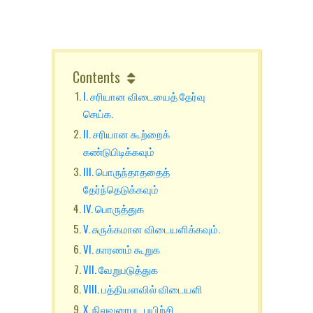
Contents
I. சரியான விடையைத் தேர்வு
செய்க.
II. சரியான கூற்றைக்
கண்டுபிடிக்கவும்
III. பொருந்தாததைத்
தேர்ந்தெடுக்கவும்
IV. பொருத்துக
V. சுருக்கமான விடையளிக்கவும்.
VI. காரணம் கூறுக
VII. வேறுபடுத்துக
VIII. பத்தியளவில் விடையளி
X. நிலவரைபட பயிற்சி