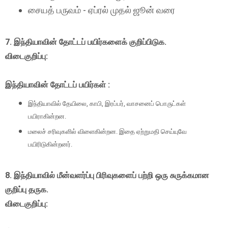
சையத் பருவம் - ஏப்ரல் முதல் ஜூன் வரை
7. இந்தியாவின் தோட்டப் பயிர்களைக் குறிப்பிடுக.
விடைகுறிப்பு:
இந்தியாவின் தோட்டப் பயிர்கள் :
இந்தியாவில் தேயிலை, காபி, இரப்பர், வாசனைப் பொருட்கள்
பயிராகின்றன.
மலைச் சரிவுகளில் விளைகின்றன. இதை ஏற்றுமதி செய்யுவே
பயிரிடுகின்றனர்.
8. இந்தியாவில் மீன்வளர்ப்பு பிரிவுகளைப் பற்றி ஒரு சுருக்கமான
குறிப்பு தருக.
விடைகுறிப்பு: