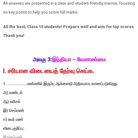
All answers are presented in a clear and student-friendly manner, focusing
on key points to help you score full marks.
All the best, Class 10 students! Prepare well and aim for top scores.
Thank you!
அலகு 3:
இந்தியா – வேளாண்மை
I. சரியான விடையைத் தேர்வு செய்க.
1. ……………… மண்ணில் இரும்பு ஆக்ஸைடு அதிகமாக காணப்படுகிறது.
அ) வண்டல்
ஆ) கரிசல்
இ) செம்மண்
ஈ) உவர் மண்
விடைகுறிப்பு:
இ செம்மண்