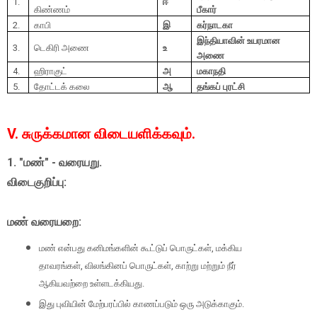
1.
ஈ
கிண்ணம்
பீகார்
2.
காபி
இ
கர்நாடகா
இந்தியாவின் உயரமான
3.
டெகிரி அணை
உ
அணை
4.
ஹிராகுட்
அ
மகாநதி
5.
தோட்டக் கலை
ஆ
தங்கப் புரட்சி
V. சுருக்கமான விடையளிக்கவும்.
1. "மண்" - வரையறு.
விடைகுறிப்பு:
மண் வரையறை:
மண் என்பது கனிமங்களின் கூட்டுப் பொருட்கள், மக்கிய
தாவரங்கள், விலங்கினப் பொருட்கள், காற்று மற்றும் நீர்
ஆகியவற்றை உள்ளடக்கியது.
இது புவியின் மேற்பரப்பில் காணப்படும் ஒரு அடுக்காகும்.