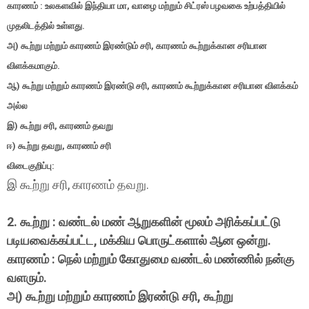
காரணம் : உலகளவில் இந்தியா மா, வாழை மற்றும் சிட்ரஸ் பழவகை உற்பத்தியில்
முதலிடத்தில் உள்ளது.
அ) கூற்று மற்றும் காரணம் இரண்டும் சரி, காரணம் கூற்றுக்கான சரியான
விளக்கமாகும்.
ஆ) கூற்று மற்றும் காரணம் இரண்டு சரி, காரணம் கூற்றுக்கான சரியான விளக்கம்
அல்ல
இ) கூற்று சரி, காரணம் தவறு
ஈ) கூற்று தவறு, காரணம் சரி
விடைகுறிப்பு:
இ கூற்று சரி, காரணம் தவறு.
2. கூற்று : வண்டல் மண் ஆறுகளின் மூலம் அரிக்கப்பட்டு
படியவைக்கப்பட்ட, மக்கிய பொருட்களால் ஆன ஒன்று.
காரணம் : நெல் மற்றும் கோதுமை வண்டல் மண்ணில் நன்கு
வளரும்.
அ) கூற்று மற்றும் காரணம் இரண்டு சரி, கூற்று