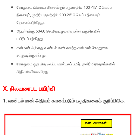
கோதுமை விளைய விதைக்கும் பருவத்தில் 100 -15° C வெப்ப
நிலையும், முதிர் பருவத்தில் 200-25°C வெப்ப நிலையும்
தேவைப்படுகிறது.
ஆண்டுக்கு 50-60 செ.மீ மழையளவு உள்ள பகுதிகளில்
பயிரிடப்படுகிறது.
களிமண் அல்லது வண்டல் மண் கலந்த களிமண் கோதுமை
சாகுபடிக்கு ஏற்றது.
கோதுமை ஒரு மித வெப்ப மண்டலப் பயிர். குளிர் பிரதேசங்களில்
அதிகம் விளைகிறது.
X. நிலவரைபட பயிற்சி
1. வண்டல் மண் அதிகம் காணப்படும் பகுதிகளைக் குறிப்பிடுக.