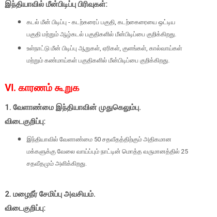
இந்தியாவில் மீன்பிடிப்பு பிரிவுகள்:
கடல் மீன் பிடிப்பு - கடற்கரைப் பகுதி, கடற்கைரையை ஒட்டிய
பகுதி மற்றும் ஆழ்கடல் பகுதிகளில் மீன்பிடிப்பை குறிக்கிறது.
உள்நாட்டு மீன் பிடிப்பு ஆறுகள், ஏரிகள், குளங்கள், கால்வாய்கள்
மற்றும் கண்மாய்கள் பகுதிகளில் மீன்பிடிப்பை குறிக்கிறது.
VI. காரணம் கூறுக
1. வேளாண்மை இந்தியாவின் முதுகெலும்பு.
விடைகுறிப்பு:
இந்தியாவில் வேளாண்மை 50 சதவீதத்திற்கும் அதிகமான
மக்களுக்கு வேலை வாய்ப்பும் நாட்டின் மொத்த வருமானத்தில் 25
சதவீதமும் அளிக்கிறது.
2. மழைநீர் சேமிப்பு அவசியம்.
விடைகுறிப்பு: