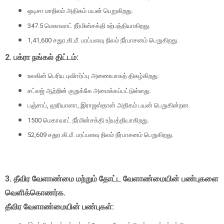
ஒடிசா மாநிலம் அதிகம் பயன் பெறுகிறது.
347.5 மெகாவாட் நீர்மின்சக்தி உற்பத்தியாகிறது.
1,41,600 சதுர.கி.மீ. பரப்பளவு நிலம் நீர்பாசனம் பெறுகிறது.
2. பக்ரா நங்கல் திட்டம்:
உலகின் பெரிய புவிஈர்ப்பு அணையாகத் திகழ்கிறது.
சட்லஜ் ஆற்றின் குறுக்கே அமைக்கப்பட்டுள்ளது.
பஞ்சாப், ஹரியானா, இராஜஸ்தான் அதிகம் பயன் பெறுகின்றன.
1500 மெகாவாட் நீர்மின்சக்தி உற்பத்தியாகிறது.
52,609 சதுர.கி.மீ. பரப்பளவு நிலம் நீர்பாசனம் பெறுகிறது.
3. தீவிர வேளாண்மை மற்றும் தோட்ட வேளாண்மையின் பண்புகளை
வெளிக்கொணர்க.
தீவிர வேளாண்மையின் பண்புகள்: