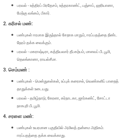
பரவல் - உத்திரப் பிரதேசம், உத்தரகாண்ட், பஞ்சாப், ஹரியானா,
மேற்கு வங்கம், பீகார்.
2. கரிசல் மண்:
பண்புகள் ஈரமாக இருந்தால் சேறாக மாறும், ஈரப்பதத்தை நீண்ட
நேரம் தக்க வைக்கும்.
பரவல் - மகராஷ்டிரா, கத்தியவார் தீபகற்பம், மாளவப் பீடபூமி,
தெலங்கானா, ராயல்சீமா.
3. செம்மண் :
பண்புகள் - மென்துகள்கள், உப்புக் கரைசல், வெண்களிப் பாறைத்
தாதுக்கள் உடையது.
பரவல் - தமிழ்நாடு, கேரளா, கர்நாடகா, ஜார்கண்ட், சோட்டா
நாகபுரி பீடபூமி.
4. சரளை மண்:
பண்புகள் உயரமான பகுதியில் அமிலத் தன்மை அதிகம்.
ஈரப்பதத்தை தக்க வைக்காது.