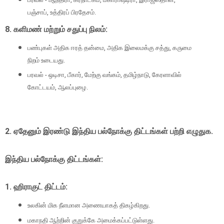
பஞ்சாப், உத்திரப் பிரதேசம்.
8. களிமண் மற்றும் சதுப்பு நிலம்:
பண்புகள் அதிக ஈரத் தன்மை, அதிக இலைமக்கு சத்து, கருமை
நிறம் உடையது.
பரவல் - ஒடிசா, பீகார், மேற்கு வங்கம், தமிழ்நாடு, கேரளாவில்
கோட்டயம், ஆலப்புழை.
2. ஏதேனும் இரண்டு இந்திய பல்நோக்கு திட்டங்கள் பற்றி எழுதுக.
இந்திய பல்நோக்கு திட்டங்கள்:
1. ஹிராகுட் திட்டம்:
உலகின் மிக நீளமான அணையாகத் திகழ்கிறது.
மகாநதி ஆற்றின் குறுக்கே அமைக்கப்பட்டுள்ளது.