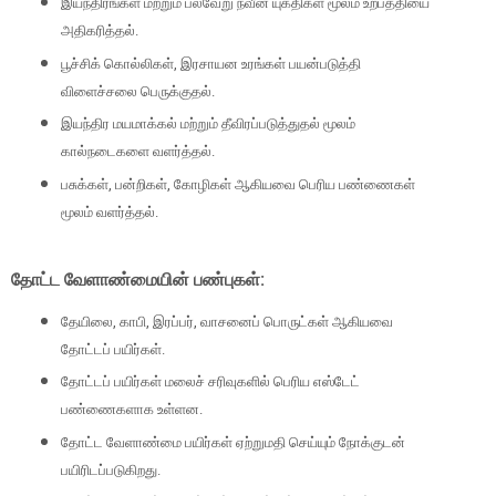
இயந்திரங்கள் மற்றும் பல்வேறு நவீன யுக்திகள் மூலம் உற்பத்தியை
அதிகரித்தல்.
பூச்சிக் கொல்லிகள், இரசாயன உரங்கள் பயன்படுத்தி
விளைச்சலை பெருக்குதல்.
இயந்திர மயமாக்கல் மற்றும் தீவிரப்படுத்துதல் மூலம்
கால்நடைகளை வளர்த்தல்.
பசுக்கள், பன்றிகள், கோழிகள் ஆகியவை பெரிய பண்ணைகள்
மூலம் வளர்த்தல்.
தோட்ட வேளாண்மையின் பண்புகள்:
தேயிலை, காபி, இரப்பர், வாசனைப் பொருட்கள் ஆகியவை
தோட்டப் பயிர்கள்.
தோட்டப் பயிர்கள் மலைச் சரிவுகளில் பெரிய எஸ்டேட்
பண்ணைகளாக உள்ளன.
தோட்ட வேளாண்மை பயிர்கள் ஏற்றுமதி செய்யும் நோக்குடன்
பயிரிடப்படுகிறது.