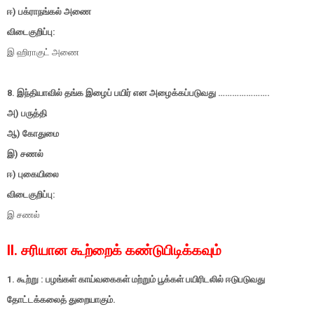
ஈ) பக்ராநங்கல் அணை
விடைகுறிப்பு:
இ ஹிராகுட் அணை
8. இந்தியாவில் தங்க இழைப் பயிர் என அழைக்கப்படுவது ………………….
அ) பருத்தி
ஆ) கோதுமை
இ) சணல்
ஈ) புகையிலை
விடைகுறிப்பு:
இ சணல்
II. சரியான கூற்றைக் கண்டுபிடிக்கவும்
1. கூற்று : பழங்கள் காய்வகைகள் மற்றும் பூக்கள் பயிரிடலில் ஈடுபடுவது
தோட்டக்கலைத் துறையாகும்.