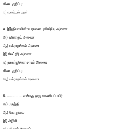
விடைகுறிப்பு:
ஈ) வண்டல் மண்
4. இந்தியாவின் உயரமான புவிஈர்ப்பு அணை …………………….
அ) ஹிராகுட் அணை
ஆ) பக்ராநங்கல் அணை
இ) மேட்டூர் அணை
ஈ) நாகர்ஜூனா சாகர் அணை
விடைகுறிப்பு:
ஆ) பக்ராநங்கல் அணை
5. ……………. என்பது ஒரு வாணிபப்பயிர்.
அ) பருத்தி
ஆ) கோதுமை
இ) அரிசி