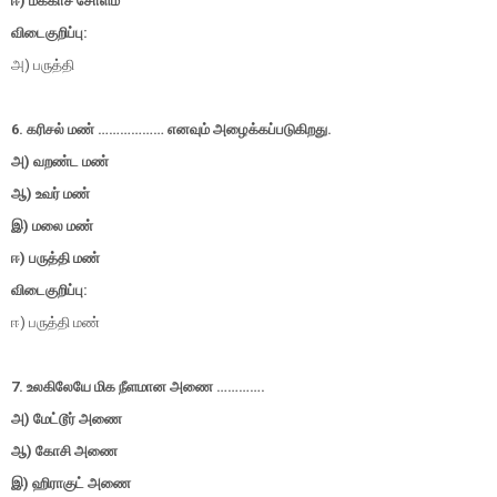
ஈ)
மக்காச் சோளம்
விடைகுறிப்பு:
அ) பருத்தி
6. கரிசல் மண் ……………… எனவும் அழைக்கப்படுகிறது.
அ) வறண்ட மண்
ஆ) உவர் மண்
இ) மலை மண்
ஈ) பருத்தி மண்
விடைகுறிப்பு:
ஈ) பருத்தி மண்
7. உலகிலேயே மிக நீளமான அணை ………….
அ) மேட்டூர் அணை
ஆ) கோசி அணை
இ) ஹிராகுட் அணை