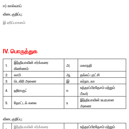
ஈ) கால்வாய்
விடைகுறிப்பு:
இ ஏரிப்பாசனம்
IV. பொருத்துக
இந்தியாவின் சர்க்கரை
1.
அ
மகாநதி
கிண்ணம்
2.
காபி
ஆ
தங்கப் புரட்சி
3.
டெகிரி அணை
இ
கர்நாடகா
உத்தரப்பிரதேசம் மற்றும்
4.
ஹிராகுட்
ஈ
பீகார்
இந்தியாவின் உயரமான
5.
தோட்டக் கலை
உ
அணை
விடைகுறிப்பு:
இந்தியாவின் சர்க்கரை
உத்தரப்பிரதேசம் மற்றும்