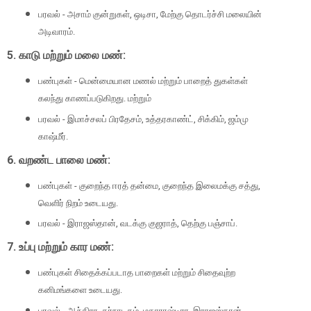
பரவல் - அசாம் குன்றுகள், ஒடிசா, மேற்கு தொடர்ச்சி மலையின்
அடிவாரம்.
5. காடு மற்றும் மலை மண்:
பண்புகள் - மென்மையான மணல் மற்றும் பாறைத் துகள்கள்
கலந்து காணப்படுகிறது. மற்றும்
பரவல் - இமாச்சலப் பிரதேசம், உத்தரகாண்ட், சிக்கிம், ஜம்மு
காஷ்மீர்.
6. வறண்ட பாலை மண்:
பண்புகள் - குறைந்த ஈரத் தன்மை, குறைந்த இலைமக்கு சத்து,
வெளிர் நிறம் உடையது.
பரவல் - இராஜஸ்தான், வடக்கு குஜராத், தெற்கு பஞ்சாப்.
7. உப்பு மற்றும் கார மண்:
பண்புகள் சிதைக்கப்படாத பாறைகள் மற்றும் சிதைவுற்ற
கனிமங்களை உடையது.
பரவல் - ஆந்திரா, கர்நாடகம், மகாராஷ்டிரா, இராஜஸ்தான்,