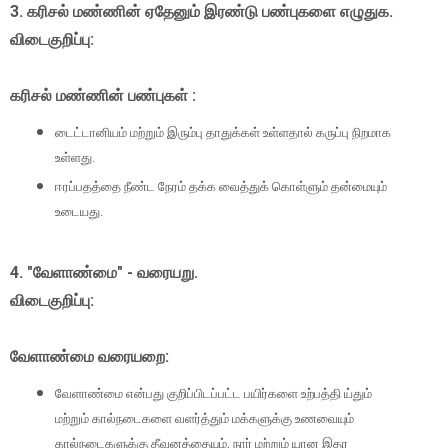
3. கரிசல் மண்ணின் ஏதேனும் இரண்டு பண்புகளை எழுதுக.
விடைகுறிப்பு:
கரிசல் மண்ணின் பண்புகள் :
டைட்டானியம் மற்றும் இரும்பு தாதுக்கள் உள்ளதால் கருப்பு நிறமாக
உள்ளது.
ஈரப்பதத்தை நீண்ட நேரம் தக்க வைத்துக் கொள்ளும் தன்மையும்
உடையது.
4. "வேளாண்மை" - வரையறு.
விடைகுறிப்பு:
வேளாண்மை வரையறை:
வேளாண்மை என்பது குறிப்பிடப்பட்ட பயிர்களை உற்பத்தி ய்தும்
மற்றும் கால்நடைகளை வளர்த்தும் மக்களுக்கு உணவையும்
கால்நடைகளுக்கு தீவனத்தையும், நார் மற்றும் யான இதர