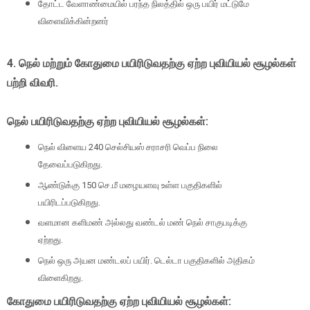
தோட்ட வேளாண்மையில் பரந்த நிலத்தில் ஒரு பயிர் மட்டுமே
விளைவிக்கின்றனர்
4. நெல் மற்றும் கோதுமை பயிரிடுவதற்கு ஏற்ற புவியியல் சூழல்கள்
பற்றி விவரி.
நெல் பயிரிடுவதற்கு ஏற்ற புவியியல் சூழல்கள்:
நெல் விளைய 240 செல்சியஸ் சராசரி வெப்ப நிலை
தேவைப்படுகிறது.
ஆண்டுக்கு 150 செ.மீ மழையளவு உள்ள பகுதிகளில்
பயிரிடப்படுகிறது.
வளமான களிமண் அல்லது வண்டல் மண் நெல் சாகுபடிக்கு
ஏற்றது.
நெல் ஒரு அயன மண்டலப் பயிர். டெல்டா பகுதிகளில் அதிகம்
விளைகிறது.
கோதுமை பயிரிடுவதற்கு ஏற்ற புவியியல் சூழல்கள்: