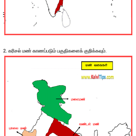
2. கரிசல் மண் காணப்படும் பகுதிகளைக் குறிக்கவும்.