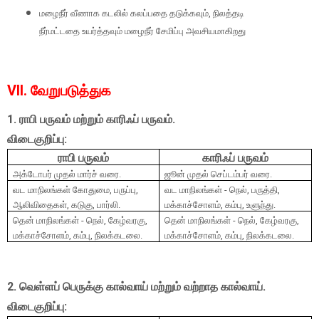
மழைநீர் வீணாக கடலில் கலப்பதை தடுக்கவும், நிலத்தடி
நீர்மட்டதை உயர்த்தவும் மழைநீர் சேமிப்பு அவசியமாகிறது
VII. வேறுபடுத்துக
1. ராபி பருவம் மற்றும் காரிஃப் பருவம்.
விடைகுறிப்பு:
ராபி பருவம்
காரிஃப் பருவம்
அக்டோபர் முதல் மார்ச் வரை.
ஜூன் முதல் செப்டம்பர் வரை.
வட மாநிலங்கள் கோதுமை
,
பருப்பு
,
வட மாநிலங்கள் - நெல்
,
பருத்தி
,
ஆலிவிதைகள்
,
கடுகு
,
பார்லி.
மக்காச்சோளம்
,
கம்பு
,
உளுந்து.
தென் மாநிலங்கள் - நெல்
,
கேழ்வரகு
,
தென் மாநிலங்கள் - நெல்
,
கேழ்வரகு
,
மக்காச்சோளம்
,
கம்பு
,
நிலக்கடலை.
மக்காச்சோளம்
,
கம்பு
,
நிலக்கடலை.
2. வெள்ளப் பெருக்கு கால்வாய் மற்றும் வற்றாத கால்வாய்.
விடைகுறிப்பு: