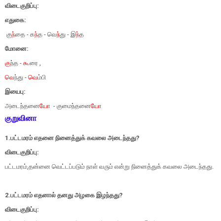
விடைகுறிப்பு:
எதுகை:
கு
ந்
தை - க
ந்
த - வெ
ந்
து - இ
ந்
த
மோனை:
கு
ந்த -
கூ
ரை ,
வெ
ந்து -
வெ
ம்பி
இயைபு:
அடைந்தனை
யோ
- குமைந்தனை
யோ
குறுவினா
1.பட்டமரம் எதனை நினைத்துக் கவலை அடைந்தது?
விடைகுறிப்பு:
பட்டமரம்,தன்னை வெட்டப்படும் நாள் வரும் என்று நினைத்துக் கவலை அடைந்தது.
2.பட்டமரம் எதனால் தனது அழகை இழந்தது?
விடைகுறிப்பு: