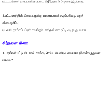
பட்டமரம்,தன் உடையாகிய பட்டை கிழிந்ததால் அழகை இழந்தது.
3.பட்ட மரத்தின் கிளைகளுக்கு உவமையாகக் கூறப்படுவது எது?
விடைகுறிப்பு:
புயலால் தாக்கப்பட்டுக் கலங்கும் மனிதன் கை நீட்டி அழுவது போல.
சிந்தனை வினா
1. மரங்கள் பட்டு விடாமல் காக்க, செய்ய வேண்டியவையாக நீங்கள்கருதுவன
யாவை?