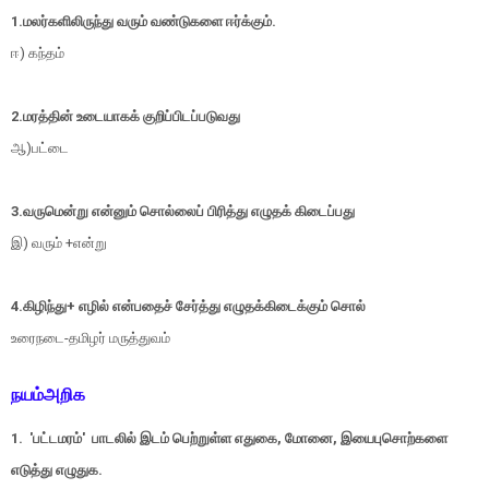
1.மலர்களிலிருந்து வரும் வண்டுகளை ஈர்க்கும்.
ஈ) கந்தம்
2.மரத்தின் உடையாகக் குறிப்பிடப்படுவது
ஆ)பட்டை
3.வருமென்று என்னும் சொல்லைப் பிரித்து எழுதக் கிடைப்பது
இ) வரும் +என்று
4.கிழிந்து+ எழில் என்பதைச் சேர்த்து எழுதக்கிடைக்கும் சொல்
உரைநடை-தமிழர் மருத்துவம்
நயம்அறிக
1. 'பட்டமரம்' பாடலில் இடம் பெற்றுள்ள எதுகை, மோனை, இயைபுசொற்களை
எடுத்து எழுதுக.