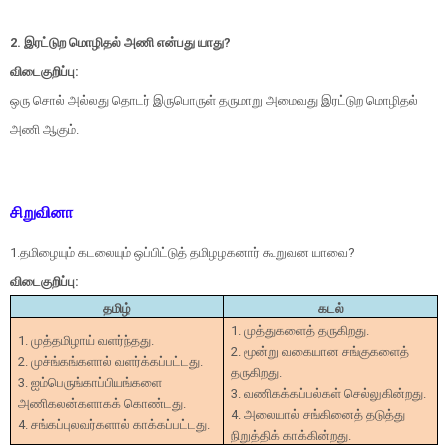
2. இரட்டுற மொழிதல் அணி என்பது யாது?
விடைகுறிப்பு:
ஒரு சொல் அல்லது தொடர் இருபொருள் தருமாறு அமைவது இரட்டுற மொழிதல்
அணி ஆகும்.
சிறுவினா
1.தமிழையும் கடலையும் ஒப்பிட்டுத் தமிழழகனார் கூறுவன யாவை?
விடைகுறிப்பு:
தமிழ்
கடல்
1.
முத்துகளைத் தருகிறது.
1.
முத்தமிழாய் வளர்ந்தது.
2.
மூன்று வகையான
சங்குகளைத்
2.
முச்ங்கங்களால்
வளர்க்கப்பட்டது.
தருகிறது.
3.
ஐம்பெருங்காப்பியங்களை
3.
வணிகக்கப்பல்கள்
செல்லுகின்றது.
அணிகலன்களாகக்
கொண்டது.
4.
அலையால் சங்கினைத்
தடுத்து
4.
சங்கப்புலவர்களால்
காக்கப்பட்டது.
நிறுத்திக்
காக்கின்றது.