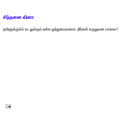
சிந்தனை வினா
தமிளுக்குக்ம் கடலுக்கும் உள்ள ஒற்றுமைகளாக நீங்கள் கருதுவன யாவை?