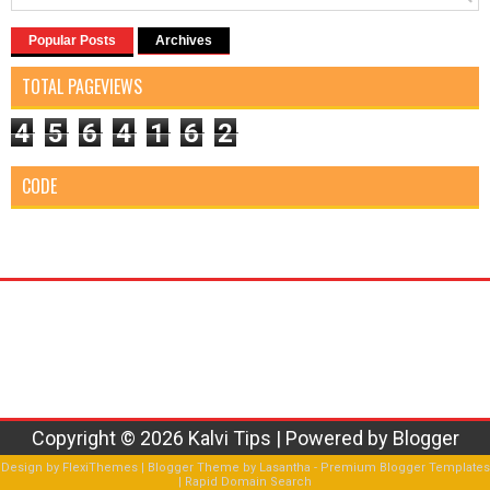
Popular Posts
Archives
TOTAL PAGEVIEWS
4
5
6
4
1
6
2
CODE
Copyright ©
2026
Kalvi Tips
| Powered by
Blogger
Design by
FlexiThemes
| Blogger Theme by
Lasantha
-
Premium Blogger Templates
|
Rapid Domain Search