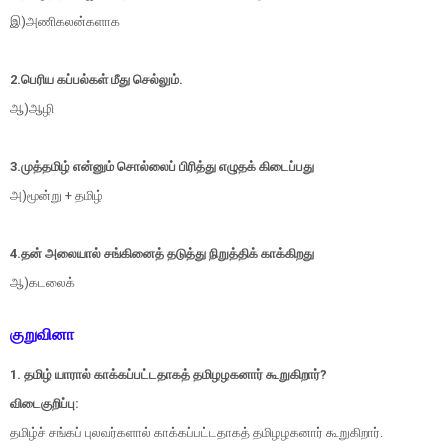
இ)அணிகலன்களாக
2.பெரிய கப்பல்கள் மீது செல்லும்.
ஆ)ஆழி
3.முத்தமிழ் என்னும் சொல்லைப் பிரித்து எழுதக் கிடைப்பது
அ)மூன்று + தமிழ்
4.தன் அலையால் சங்கினைத் தடுத்து நிறுத்திக் காக்கிறது
ஆ)கடலைக்
குறுவினா
1. தமிழ் யாரால் காக்கப்பட்டதாகத் தமிழழகனார் கூறுகிறார்?
விடைகுறிப்பு:
தமிழ்ச் சங்கப் புலவர்களால் காக்கப்பட்டதாகத் தமிழழகனார் கூறுகிறார்.