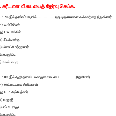
I. சரியான விடையைத் தேர்வு செய்க.
1. 1709இல் தரங்கம்பாடியில் ………………. ஒரு முழுமையான அச்சகத்தை நிறுவினார்.
அ) கால்டுவெல்
) F.W. எல்லிஸ்
) சீகன்பால்கு
) மீனாட்சி சுந்தரனார்
ிடைகுறிப்பு:
 சீகன்பால்கு
2. 1893இல் ஆதி திராவிட மகாஜன சபையை ……………… நிறுவினார்.
அ) இரட்டைமலை சீனிவாசன்
) B.R. அம்பேத்கார்
இ) ராஜாஜி
) எம்.சி. ராஜா
ிடைகுறிப்பு: