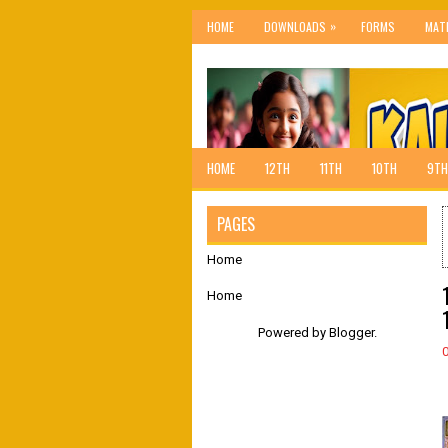
»
HOME
DOWNLOADS
FORMS
MAT
HOME
12TH
11TH
10TH
9TH
PAGES
Home
Home
Powered by
Blogger
.