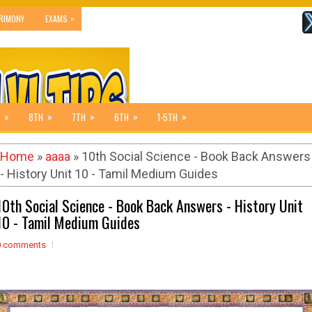
»
RIMONY
EXAMS
»
»
»
»
»
8TH
7TH
6TH
1-5TH
Home
»
aaaa
» 10th Social Science - Book Back Answers
- History Unit 10 - Tamil Medium Guides
10th Social Science - Book Back Answers - History Unit
10 - Tamil Medium Guides
0 comments