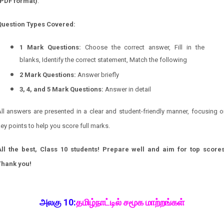
(PDF format)
.
Question Types Covered:
1 Mark Questions:
Choose the correct answer, Fill in the
blanks, Identify the correct statement, Match the following
2 Mark Questions:
Answer briefly
3, 4, and 5 Mark Questions:
Answer in detail
ll answers are presented in a clear and student-friendly manner, focusing 
ey points to help you score full marks.
All the best, Class 10 students! Prepare well and aim for top scores
Thank you!
அலகு 10:
தமிழ்நாட்டில் சமூக மாற்றங்கள்