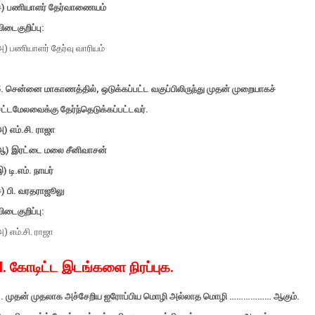
ஈ)
பணியாளர் தேர்வாணையம்
ிடைகுறிப்பு:
) பணியாளர் தேர்வு வாரியம்
. சென்னை மாகாணத்தில், ஒடுக்கப்பட்ட வகுப்பிலிருந்து முதன் முறையாகச்
ட்டமேலவைக்கு தேர்ந்தெடுக்கப்பட்டவர்.
) எம்.சி. ராஜா
ஆ) இரட்டை மலை சீனிவாசன்
) டி.எம். நாயர்
ஈ) பி. வரதராஜூலு
ிடைகுறிப்பு:
) எம்.சி. ராஜா
II. கோடிட்ட இடங்களை நிரப்புக.
1. முதன் முதலாக அச்சேறிய ஐரோப்பிய மொழி அல்லாத மொழி ……………… ஆகும்.