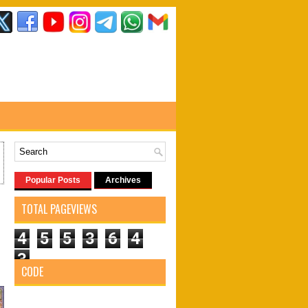
Popular Posts
Archives
TOTAL PAGEVIEWS
4
5
5
3
6
4
3
CODE