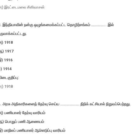
அ) இரட்டைமலை சீனிவாசன்
3. இந்தியாவின் நன்கு ஒழுங்கமைக்கப்பட்ட தொழிற்சங்கம் ………….. .இல்
ருவாக்கப்பட்டது.
அ) 1918
ஆ) 1917
இ) 1916
ஈ) 1914
ிடைகுறிப்பு:
அ) 1918
. அரசு அதிகாரிகளைத் தேர்வு செய்ய ………………. நீதிக் கட்சியால் நிறுவப்பெற்றது.
) பணியாளர் தேர்வு வாரியம்
ஆ) பொதுப் பணி ஆணையம்
) மாநிலப் பணியாளர் ஆளெடுப்பு வாரியம்