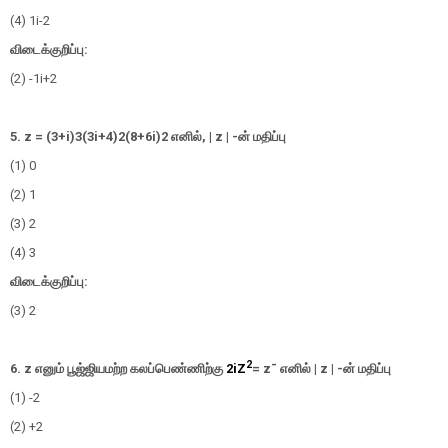
(4)
1
i
-
2
விடைக்குறிப்பு:
(2)
-
1
i
+
2
5. z =
(
3
+
i
)
3
(
3
i
+
4
)
2
(
8
+
6
i
)
2
எனில்,
| z |
-
ன் மதிப்பு
(1) 0
(2) 1
(3) 2
(4) 3
விடைக்குறிப்பு:
(3) 2
2
6. z
எனும் பூஜ்ஜியமற்ற கலப்பெண்ணிற்கு
2iZ
=
z
¯
எனில்
| z |
-
ன் மதிப்பு
(1) -2
(2) +2