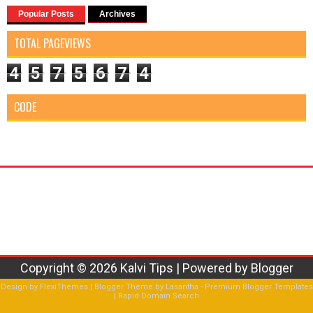
Popular Posts
Archives
TOTAL PAGEVIEWS
4
5
7
5
6
7
4
CODE
Copyright ©
2026
Kalvi Tips
| Powered by
Blogger
Design by
FlexiThemes
| Blogger Theme by
Lasantha
-
Premium Blogger Templates
|
Rapid Domain Search