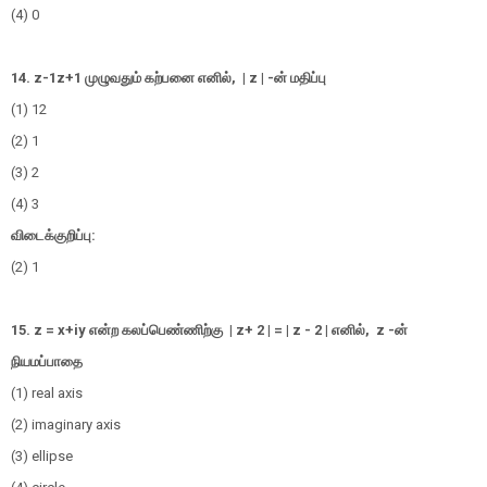
(4) 0
14.
z
-
1
z
+
1
முழுவதும் கற்பனை எனில்
, | z |
-
ன்
மதிப்பு
(1)
1
2
(2) 1
(3) 2
(4) 3
விடைக்குறிப்பு:
(2) 1
15. z = x+iy
என்ற கலப்பெண்ணிற்கு
| z+ 2 | = | z - 2 |
எனில்,
z
-
ன்
நியமப்பாதை
(1) real axis
(2) imaginary axis
(3) ellipse