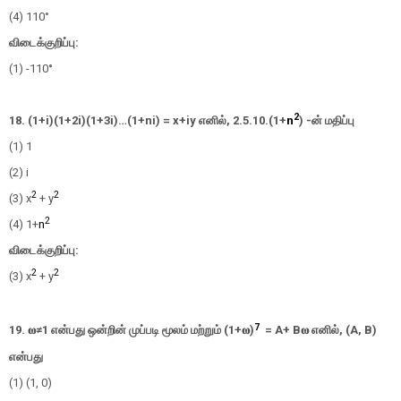
(4) 110°
விடைக்குறிப்பு:
(1) -110
°
2
18. (1+i)(1+2i)(1+3i)…(1+ni) = x+iy
எனில்,
2.5.10.(1+
n
)
-
ன்
மதிப்பு
(1) 1
(2) i
2
2
(3) x
+ y
2
(4) 1+
n
விடைக்குறிப்பு:
2
2
(3) x
+ y
7
19. 𝛚≠1
என்பது ஒன்றின் முப்படி மூலம் மற்றும்
(1+
𝛚
)
= A+ B
𝛚
எனில்,
(A, B)
என்பது
(1) (1, 0)