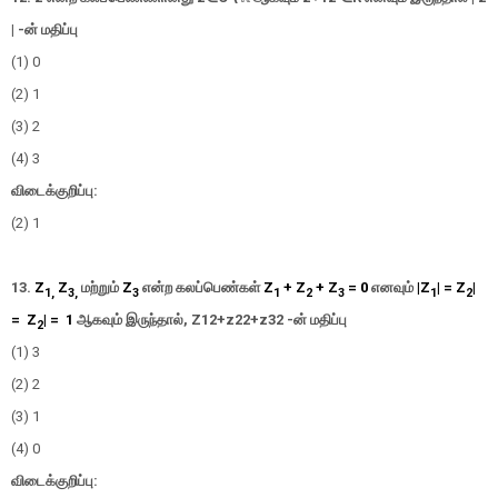
|
-
ன்
மதிப்பு
(1) 0
(2) 1
(3) 2
(4) 3
விடைக்குறிப்பு:
(2) 1
13.
Z
Z
மற்றும்
Z
என்ற கலப்பெண்கள்
Z
+ Z
+ Z
= 0
எனவும்
|Z
| = Z
|
1,
3,
3
1
2
3
1
2
=
Z
| =
1
ஆகவும்
இருந்தால்,
Z
1
2
+
z
2
2
+
z
3
2
-
ன்
மதிப்பு
2
(1) 3
(2) 2
(3) 1
(4) 0
விடைக்குறிப்பு: