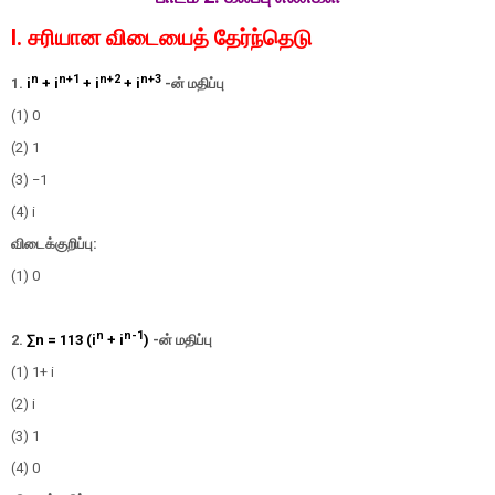
I. சரியான விடையைத் தேர்ந்தெடு
n
n+1
n+2
n+3
1.
i
+ i
+ i
+ i
-
ன் மதிப்பு
(1) 0
(2) 1
(3) −1
(4) i
விடைக்குறிப்பு:
(1) 0
n
n-1
2.
∑
n
=
1
13
(
i
+
i
)
-
ன் மதிப்பு
(1) 1+ i
(2) i
(3) 1
(4) 0