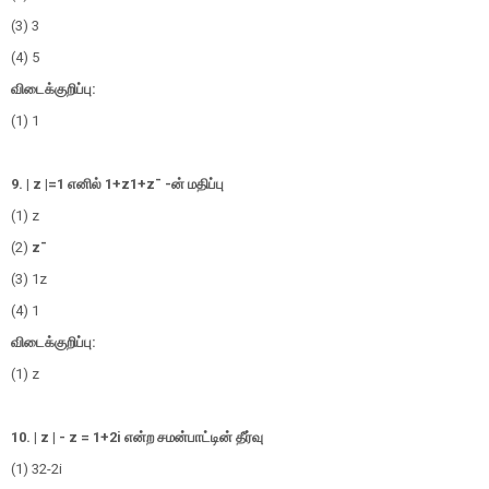
(3) 3
(4) 5
விடைக்குறிப்பு:
(1) 1
9. | z |=1
எனில்
1
+
z
1
+
z
¯
-
ன்
மதிப்பு
(1) z
(2)
z
¯
(3)
1
z
(4) 1
விடைக்குறிப்பு:
(1) z
10. | z | - z = 1+2i
என்ற சமன்பாட்டின் தீர்வு
(1)
3
2
-2i