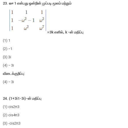
23. 𝛚
≠
1
என்பது ஒன்றின் முப்படி மூலம் மற்றும்
=3k
எனில்,
k
-
ன்
மதிப்பு
(1) 1
(2) −1
(3)
3
i
(4) −
3
i
விடைக்குறிப்பு:
(4) −
3
i
24.
(
1
+
3
i
1
-
3
i
)
-
ன்
மதிப்பு
(1) cis
2
π
3
(2) cis
4
π
3
(3) -cis
2
π
3