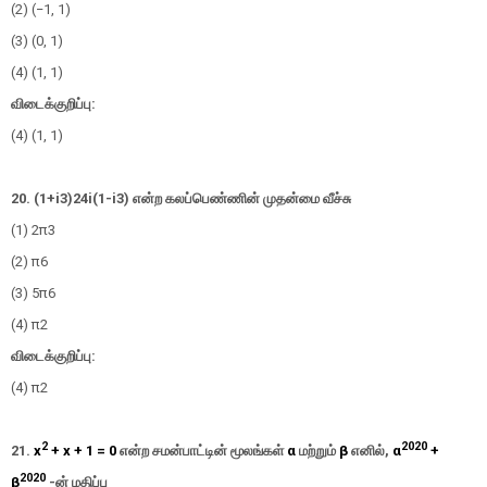
(2) (−1, 1)
(3) (0, 1)
(4) (1, 1)
விடைக்குறிப்பு:
(4) (1, 1)
20.
(
1
+
i
3
)
2
4
i
(
1
-
i
3
)
என்ற கலப்பெண்ணின் முதன்மை வீச்சு
(1)
2
π
3
(2)
π
6
(3)
5
π
6
(4)
π
2
விடைக்குறிப்பு:
(4)
π
2
2
2020
21.
x
+ x + 1 = 0
என்ற சமன்பாட்டின் மூலங்கள்
α
மற்றும்
β
எனில்,
α
+
2020
β
-
ன்
மதிப்பு