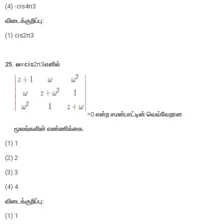
(4) -cis
4
π
3
விடைக்குறிப்பு:
(1) cis
2
π
3
25.
𝛚=cis
2
π
3
எனில்
=0
என்ற சமன்பாட்டின் வெவ்வேறான
மூலங்களின்
எண்ணிக்கை.
(1) 1
(2) 2
(3) 3
(4) 4
விடைக்குறிப்பு:
(1) 1