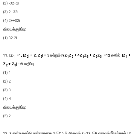
(2)
-
3
2
+2i
(3) 2-
-
3
2
i
(4) 2+
+
3
2
i
விடைக்குறிப்பு:
(1)
3
2
-2i
11.
|Z
| =1, |Z
| = 2, Z
| = 3
மற்றும்
|9
Z
Z
+ 4
Z
Z
+
Z
Z
| =12
எனில்
|Z
+
1
2
2
1
2
1
3
2
3
1
Z
+ Z
|
-
ன்
மதிப்பு
2
3
(1) 1
(2) 2
(3) 3
(4) 4
விடைக்குறிப்பு:
(2) 2
12. z
என்ற கலப்பெண்ணானது
z∈C \
ℝ
ஆகவும்
z
+
1
z
∈
R
எனவும் இருந்தால்
| z