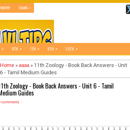
»
RIMONY
EXAMS
»
»
»
»
»
8TH
7TH
6TH
1-5TH
Home
»
aaaa
» 11th Zoology - Book Back Answers - Unit
6 - Tamil Medium Guides
11th Zoology - Book Back Answers - Unit 6 - Tamil
Medium Guides
0 comments