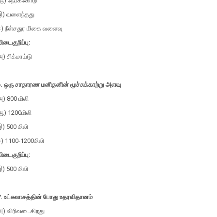
ஆ) நேர்க்கோடு
இ) வளைந்தது
ஈ) நீள்சதுர மிகை வளைவு
ிடைகுறிப்பு:
) சிக்மாய்டு
6. ஒரு சாதாரண மனிதனின் மூச்சுக்காற்று அளவு
) 800 மிலி
ஆ) 1200மிலி
) 500 மிலி
ஈ) 1100-1200மிலி
ிடைகுறிப்பு:
) 500 மிலி
. உட்சுவாசத்தின் போது உதரவிதானம்
அ) விரிவடைகிறது