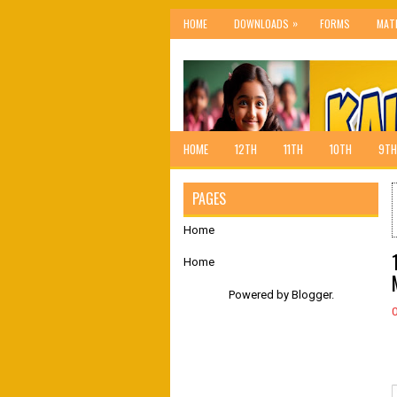
»
HOME
DOWNLOADS
FORMS
MAT
HOME
12TH
11TH
10TH
9TH
PAGES
Home
Home
Powered by
Blogger
.