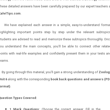
hese detailed answers have been carefully prepared by our expert teachers 
KalviTips.com
.
We have explained each answer in a simple, easy-to-understand format
highlighting important points step by step under the relevant subtopics
Students are advised to read and memorize these subtopics thoroughly. Onc
you understand the main concepts, you’ll be able to connect other relate
oints with real-life examples and confidently present them in your tests a
exams.
By going through this material, you’ll gain a strong understanding of
Zoolog
Unit
6
along with the corresponding
book back questions and answers (PD
format)
.
Question Types Covered:
1 Mark Questions:
Choose the correct answer, Fill in the