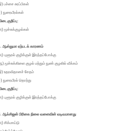
) பச்சை சுரப்பிகள்
) நுரையீரல்கள்
ிடைகுறிப்பு:
) மூச்சுக்குழல்கள்
4. ஆஸ்துமா ஏற்படக் காரணம்
) புளூரல் குழிக்குள் இரத்தப்போக்கு
) மூச்சுக்கிளை குழல் மற்றும் நுண் குழலில் வீக்கம்
இ) உதரவிதானச் சேதம்
) நுரையீரல் தொற்று
ிடைகுறிப்பு:
) புளூரல் குழிக்குள் இரத்தப்போக்கு
5. ஆக்சிஜன் பிரிகை நிலை வளைவின் வடிவமானது
) சிக்மாய்டு