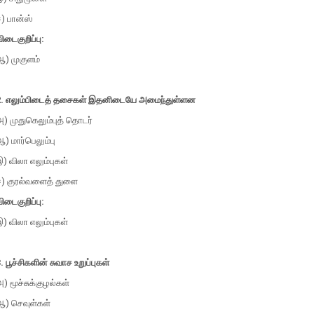
) பான்ஸ்
ிடைகுறிப்பு:
ஆ) முகுளம்
2. எலும்பிடைத் தசைகள் இதனிடையே அமைந்துள்ளன
) முதுகெலும்புத் தொடர்
) மார்பெலும்பு
) விலா எலும்புகள்
ஈ) குரல்வளைத் துளை
ிடைகுறிப்பு:
) விலா எலும்புகள்
. பூச்சிகளின் சுவாச உறுப்புகள்
) மூச்சுக்குழல்கள்
ஆ) செவுள்கள்