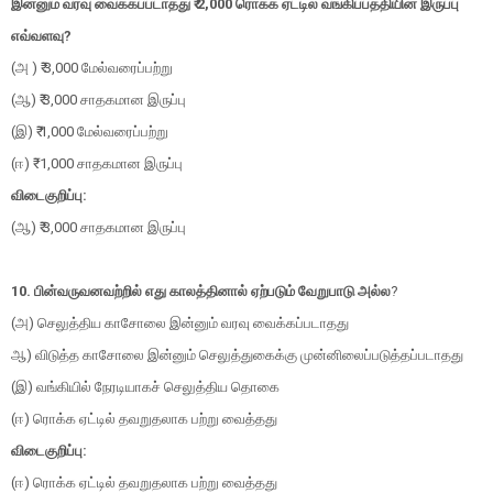
இன்னும் வரவு வைக்கப்படாதது ₹ 2,000 ரொக்க ஏட்டில் வங்கிப்பத்தியின் இருப்பு
எவ்வளவு?
(அ ) ₹ 3,000 மேல்வரைப்பற்று
(ஆ) ₹ 3,000 சாதகமான இருப்பு
(இ) ₹ 1,000 மேல்வரைப்பற்று
(ஈ) ₹ 1,000 சாதகமான இருப்பு
விடைகுறிப்பு:
(ஆ) ₹ 3,000 சாதகமான இருப்பு
10. பின்வருவனவற்றில் எது காலத்தினால் ஏற்படும் வேறுபாடு அல்ல
?
(அ) செலுத்திய காசோலை இன்னும் வரவு வைக்கப்படாதது
ஆ) விடுத்த காசோலை இன்னும் செலுத்துகைக்கு முன்னிலைப்படுத்தப்படாதது
(இ) வங்கியில் நேரடியாகச் செலுத்திய தொகை
(ஈ) ரொக்க ஏட்டில் தவறுதலாக பற்று வைத்தது
விடைகுறிப்பு:
(ஈ) ரொக்க ஏட்டில் தவறுதலாக பற்று வைத்தது