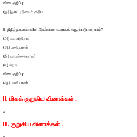
விடைகுறிப்பு
:
(இ) இருப்பு நிலைக் குறிப்பு
5. நிதித்தகவல்களின் அகப்பயனாளராகக் கருதப்படுபவர் யார்?
(அ) கடனீந்தோர்
(ஆ) பணியாளர்
(இ) வாடிக்கையாளர்
(ஈ) அரசு
விடைகுறிப்பு:
(ஆ) பணியாளர்
II. மிகக் குறுகிய வினாக்கள் .
a
III. குறுகிய வினாக்கள் .
a