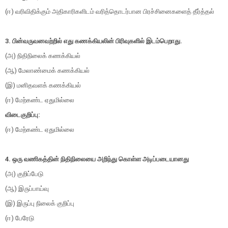
(ஈ) வரிவிதிக்கும் அதிகாரிகளிடம் வரித்தொடர்பான பிரச்சினைகளைத் தீர்த்தல்
3. பின்வருவனவற்றில் எது கணக்கியலின் பிரிவுகளில் இடம்பெறாது.
(அ) நிதிநிலைக் கணக்கியல்
(ஆ) மேலாண்மைக் கணக்கியல்
(இ) மனிதவளக் கணக்கியல்
(ஈ) மேற்கண்ட ஏதுமில்லை
விடைகுறிப்பு:
(ஈ) மேற்கண்ட ஏதுமில்லை
4. ஒரு வணிகத்தின் நிதிநிலையை அறிந்து கொள்ள அடிப்படையானது
(அ) குறிப்பேடு
(ஆ) இருப்பாய்வு
(இ) இருப்பு நிலைக் குறிப்பு
(ஈ) பேரேடு