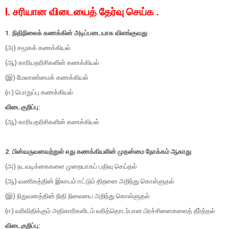
I. சரியான விடையைத் தேர்வு செய்க .
1. நிதிநிலைக் கணக்கின் அடிப்படையாக விளங்குவது
(அ) சமூகக் கணக்கியல்
(ஆ) காரியதரிசிகளின் கணக்கியல்
(இ) மேலாண்மைக் கணக்கியல்
(ஈ) பொறுப்பு கணக்கியல்
விடைகுறிப்பு:
(ஆ) காரியதரிசிகளின் கணக்கியல்
2. பின்வருவனவற்றுள் எது கணக்கியலின் முதன்மை நோக்கம் ஆகாது
(அ) நடவடிக்கைகளை முறையாகப் பதிவு செய்தல்
(ஆ) வணிகத்தின் இலாபம் ஈட்டும் திறனை அறிந்து கொள்ளுதல்
(இ) நிறுவனத்தின் நிதி நிலையை அறிந்து கொள்ளுதல்
(ஈ) வரிவிதிக்கும் அதிகாரிகளிடம் வரித்தொடர்பான பிரச்சினைகளைத் தீர்த்தல்
விடைகுறிப்பு: