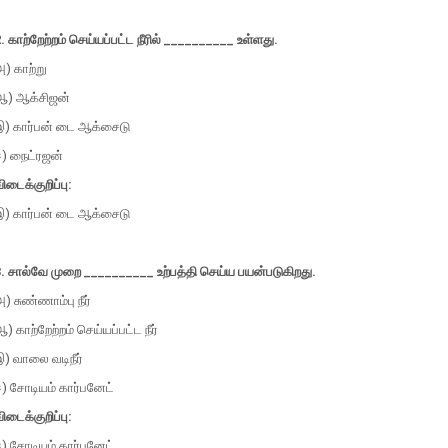
. காற்றேற்றம் செய்யப்பட்ட நீரில் __________ உள்ளது.
) காற்று
ஆ) ஆக்சிஜன்
இ) கார்பன் டை ஆக்சைடு
ஈ) நைட்ரஜன்
ிடைக்குறிப்பு:
இ) கார்பன் டை ஆக்சைடு
. சால்வே முறை __________ உற்பத்தி செய்ய பயன்படுகிறது.
) சுண்ணாம்பு நீர்
) காற்றேற்றம் செய்யப்பட்ட நீர்
) வாலை வடிநீர்
) சோடியம் கார்பனேட்
ிடைக்குறிப்பு:
) சோடியம் கார்பனேட்