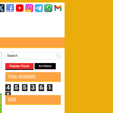
Popular Posts
Archives
TOTAL PAGEVIEWS
4
5
5
3
6
1
8
CODE