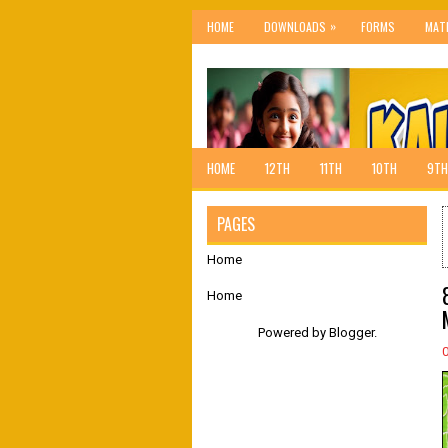
»
HOME
DOWNLOADS
FORMS
MAT
HOME
12TH
11TH
10TH
9TH
PAGES
Home
Home
Powered by
Blogger
.