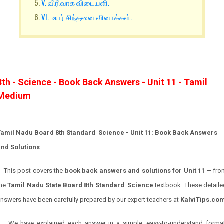
V. விரிவாக விடையளி.
VI. உயர் சிந்தனை வினாக்கள்.
8th - Science - Book Back Answers - Unit 11 - Tamil
Medium
Tamil Nadu Board 8th Standard Science - Unit 11: Book Back Answers
and Solutions
This post covers the
book back answers and solutions for Unit 11 –
fro
the
Tamil Nadu State Board 8th Standard Science
textbook. These detaile
nswers have been carefully prepared by our expert teachers at
KalviTips.co
We have explained each answer in a simple, easy-to-understand format