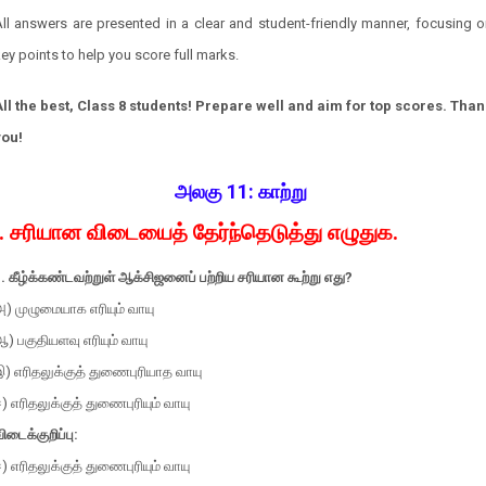
ll answers are presented in a clear and student-friendly manner, focusing 
ey points to help you score full marks.
All the best, Class 8 students! Prepare well and aim for top scores. Than
you!
அலகு 11: காற்று
I. சரியான விடையைத் தேர்ந்தெடுத்து எழுதுக.
. கீழ்க்கண்டவற்றுள் ஆக்சிஜனைப் பற்றிய சரியான கூற்று எது?
) முழுமையாக எரியும் வாயு
) பகுதியளவு எரியும் வாயு
) எரிதலுக்குத் துணைபுரியாத வாயு
) எரிதலுக்குத் துணைபுரியும் வாயு
ிடைக்குறிப்பு:
) எரிதலுக்குத் துணைபுரியும் வாயு