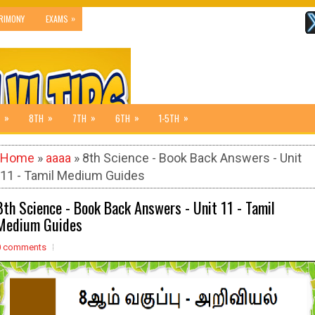
»
RIMONY
EXAMS
»
»
»
»
»
8TH
7TH
6TH
1-5TH
Home
»
aaaa
» 8th Science - Book Back Answers - Unit
11 - Tamil Medium Guides
8th Science - Book Back Answers - Unit 11 - Tamil
Medium Guides
0 comments