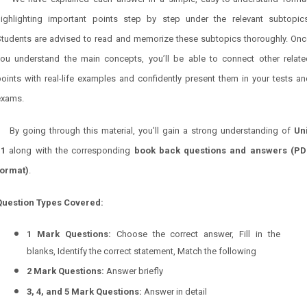
highlighting important points step by step under the relevant subtopics
Students are advised to read and memorize these subtopics thoroughly. Onc
you understand the main concepts, you’ll be able to connect other relate
oints with real-life examples and confidently present them in your tests a
exams.
By going through this material, you’ll gain a strong understanding of
Uni
11
along with the corresponding
book back questions and answers (PD
format)
.
Question Types Covered:
1 Mark Questions:
Choose the correct answer, Fill in the
blanks, Identify the correct statement, Match the following
2 Mark Questions:
Answer briefly
3, 4, and 5 Mark Questions:
Answer in detail