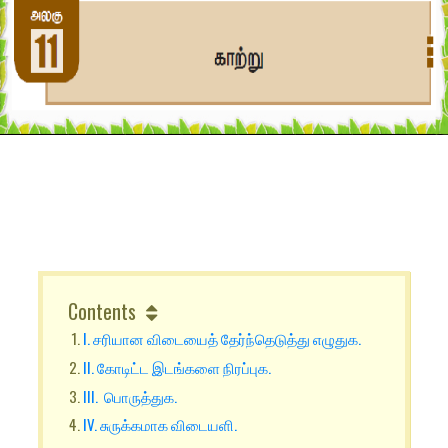
Contents
I. சரியான விடையைத் தேர்ந்தெடுத்து எழுதுக.
II. கோடிட்ட இடங்களை நிரப்புக.
III. பொருத்துக.
IV. சுருக்கமாக விடையளி.