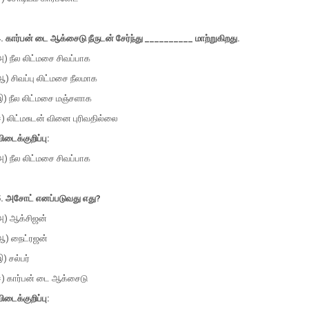
. கார்பன் டை ஆக்சைடு நீருடன் சேர்ந்து __________ மாற்றுகிறது.
) நீல லிட்மசை சிவப்பாக
) சிவப்பு லிட்மசை நீலமாக
இ) நீல லிட்மசை மஞ்சளாக
) லிட்மசுடன் வினை புரிவதில்லை
ிடைக்குறிப்பு:
) நீல லிட்மசை சிவப்பாக
5. அசோட் எனப்படுவது எது?
அ) ஆக்சிஜன்
ஆ) நைட்ரஜன்
) சல்பர்
ஈ) கார்பன் டை ஆக்சைடு
ிடைக்குறிப்பு: