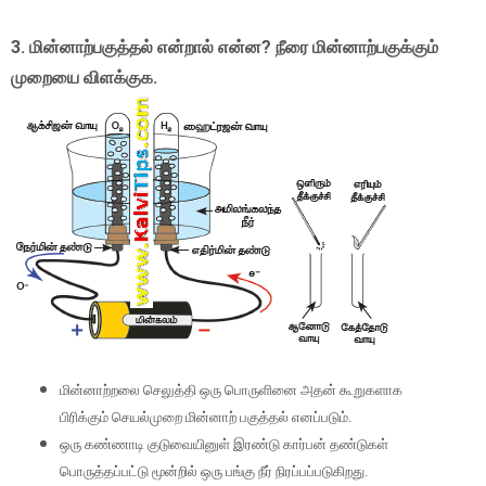
3.
மின்னாற்பகுத்தல் என்றால் என்ன
?
நீரை மின்னாற்பகுக்கும்
முறையை விளக்குக.
மின்னாற்றலை செலுத்தி ஒரு பொருளினை அதன் கூறுகளாக
பிரிக்கும் செயல்முறை மின்னாற் பகுத்தல் எனப்படும்.
ஒரு கண்ணாடி குடுவையினுள் இரண்டு கார்பன் தண்டுகள்
பொருத்தப்பட்டு மூன்றில் ஒரு பங்கு நீர் நிரப்பப்படுகிறது.