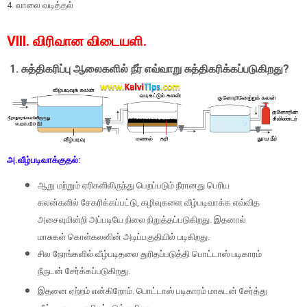
4. வாலை வடித்தல்
VIII. விரிவான விடையளி.
1.
சுத்திகரிப்பு ஆலைகளில் நீர் எவ்வாறு சுத்திகரிக்கப்படுகிறது
?
அ.வீழ்படிவாக்குதல்:
ஆறு மற்றும் ஏரிகளிலிருந்து பெறப்படும் நீரானது பெரிய
கலன்களில் சேகரிக்கப்பட்டு
,
கழிவுகளை வீழ்படிவாக்க எவ்வித
அசைவுமின்றி அப்படியே நிலை நிறுத்தப்படுகிறது. இதனால்
மாசுகள் கொள்கலனின் அடிப்பகுதியில் படிகிறது.
சில நேரங்களில் வீழ்படிதலை துரிதப்படுத்தி பொட்டாஸ் படிகாரம்
நீருடன் சேர்க்கப்படுகிறது.
இதனை ஏற்றம் என்கிறோம். பொட்டாஸ் படிகாரம் மாசுடன் சேர்த்து