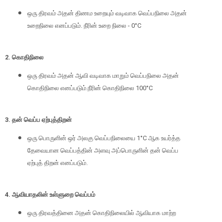
ஒரு திரவம் அதன் திணம உறையும் வடிவாக வெப்பநிலை அதன்
உறைநிலை எனப்படும். நீரின் உறை நிலை - 0°C
2. கொதிநிலை
ஒரு திரவம் அதன் ஆவி வடிவாக மாறும் வெப்பநிலை அதன்
கொதிநிலை எனப்படும்.நீரின் கொதிநிலை 100°C
3. தன் வெப்ப ஏற்புத்திறன்
ஒரு பொருளின் ஒர் அலகு வெப்பநிலையை 1°C ஆக உயர்த்த
தேவையான வெப்பத்தின் அளவு அப்பொருளின் தன் வெப்ப
ஏற்புத் திறன் எனப்படும்.
4. ஆவியாதலின் உள்ளுறை வெப்பம்
ஒரு திரவத்தினை அதன் கொதிநிலையில் ஆவியாக மாற்ற