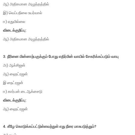
ஆ) அதிகமான அழுத்தத்தில்
இ) வெப்பநிலை உயர்வால்
ஈ) ஏதுமில்லை
விடைக்குறிப்பு:
ஆ) அதிகமான அழுத்தத்தில்
3. நீரினை மின்னாற்பகுக்கும் போது எதிர்மின் வாயில் சேகரிக்கப்படும் வாயு
அ) ஆக்சிஜன்
ஆ) ஹைட்ரஜன்
இ நைட்ரஜன்
ஈ) கார்பன் டைஆக்சைடு
விடைக்குறிப்பு:
ஆ) ஹைட்ரஜன்
4. கீழே கொடுக்கப்பட்டுள்ளவற்றுள் எது நீரை மாசுபடுத்தும்?