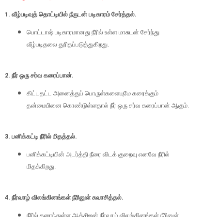
1. வீழ்படிவுத் தொட்டியில் நீருடன் படிகாரம் சேர்த்தல்.
பொட்டாஷ் படிகாரமானது நீரில் உள்ள மாசுடன் சேர்ந்து
வீழ்படிதலை துரிதப்படுத்துகிறது.
2. நீர் ஒரு சர்வ கரைப்பான்.
கிட்டதட்ட அனைத்துப் பொருள்களையுமே கரைக்கும்
தன்மைபினை கொண்டுள்ளதால் நீர் ஒரு சர்வ கரைப்பான் ஆகும்.
3. பனிக்கட்டி நீரில் மிதத்தல்.
பனிக்கட்டியின் அடர்த்தி நீரை விடக் குறைவு எனவே நீரில்
மிதக்கிறது.
4. நீர்வாழ் விலங்கினங்கள் நீரினுள் சுவாசித்தல்.
நீரில் கரைந்துள்ள ஆக்சிஜன் நீர்வாழ் விலங்கினங்கள் நீரினுள்