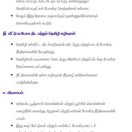
கரிமப் பொருட்கள்
,
வீட்டுப் பொருட்களிலிருந்தும்
வேதிப்பொருட்கள் போன்ற அசுத்தங்கள் உள்ளன.
மேலும் இது நோயை உருவாக்கும் நுண்ணுயிரிகளையும்
கொண்டிருக்கக் கூடும்.
இ. வீட்டு உபயோக திட மற்றும் நெகிழி கழிவுகள்:
நெகிழி உள்ளிட்ட திடக்கழிவுகள் ஏரி
,
ஆறு மற்றும் கடல் போன்ற
நீர்நிலைகளில் சேருகிறது.
நெகிழிகள் வடிகாலை அடைத்து மலேரியா மற்றும் டெங்கு போன்ற
நோய்களை பரப்புகிறது.
நீர் நிலைகளில் உள்ள கழிவுகள் நீர்வாழ் உயிரினங்களை
பாதிக்கின்றன.
ஈ. விவசாயம்:
உரங்கள்
,
பூஞ்சைக் கொல்லிகள் மற்றும் பூச்சிக் கொல்லிகள்
மழைநீரில் கரைந்து ஆறுகள் மற்றும் ஏரிகள் போன்ற நீர்நிலைகளில்
பாயும்.
இது நைட்ரேட்டுகள் மற்றும் பாஸ்பேட் போன்ற ஊட்டச்