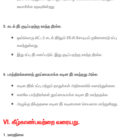
சுவாசிக்க உதவுகின்றது.
5. கடல் நீர் குடிப்பதற்கு உகந்த நீரல்ல.
ஒவ்வொரு லிட்டர் கடல் நீரிலும் 35 கி சோடியம் குளோரைடு உப்பு
கலந்துள்ளது.
இது உப்பு நீர் எனப்படும். இது குடிப்பதற்கு உகந்த நீரல்ல.
6. பாத்திரங்களைத் தூய்மையாக்க கடின நீர் உகந்தது அல்ல.
கடின நீரில் உப்பு மற்றும் தாதுக்கள் அதிகளவில் கரைந்துள்ளன.
எனவே பாத்திரங்கள் தூய்மையாக்க கடின நீர் உகந்ததல்ல.
அழுக்கு நீக்குதலை கடின நீர் கடினமான செயலாக மாற்றுகிறது.
VI. கீழ்காண்பவற்றை வரையறு.
1. உறைநிலை