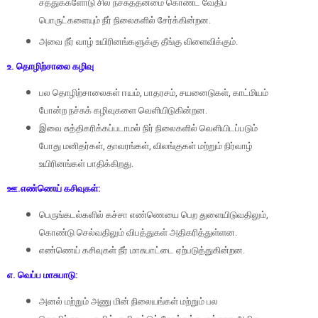
சத்துக்களோடு சில நச்சுத்தன்மை கொண்ட வேதிப்
பொருட்களையும் நீர் நிலைகளில் சேர்க்கின்றன.
அவை நீர் வாழ் உயிரினங்களுக்கு தீங்கு விளைவிக்கும்.
உ. தொழிற்சாலை கழிவு
பல தொழிற்சாலைகள் ஈயம்
,
பாதரசம்
,
சயனைடுகள்
,
காட்மியம்
போன்ற நச்சுக் கழிவுகளை வெளியிடுகின்றன.
இவை சுத்திகரிக்கப்படாமல் நிர் நிலைகளில் வெளியிடப்படும்
போது மனிதர்கள்
,
தாவரங்கள்
,
விலங்குகள் மற்றும் நிர்வாழ்
உயிரினங்கள் பாதிக்கிறது.
ஊ.எண்ணெய் கசிவுகள்:
பெருங்கடல்களில் கச்சா எண்ணெயை பெற துளையிடுவதிலும்
,
கொண்டு செல்வதிலும் விபத்துகள் அதிகரித்துள்ளன.
எண்ணெய் கசிவுகள் நீர் மாசுபாட்டை ஏற்படுத்துகின்றன.
எ. வெப்ப மாசுபாடு:
அனல் மற்றும் அணு மின் நிலையங்கள் மற்றும் பல