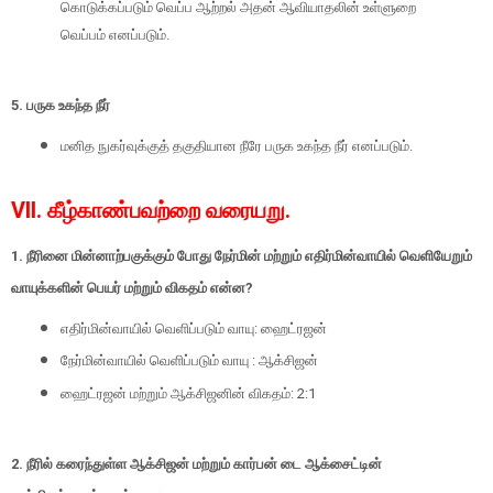
கொடுக்கப்படும் வெப்ப ஆற்றல் அதன் ஆவியாதலின் உள்ளுறை
வெப்பம் எனப்படும்.
5. பருக உகந்த நீர்
மனித நுகர்வுக்குத் தகுதியான நீரே பருக உகந்த நீர் எனப்படும்.
VII. கீழ்காண்பவற்றை வரையறு.
1. நீரினை மின்னாற்பகுக்கும் போது நேர்மின் மற்றும் எதிர்மின்வாயில் வெளியேறும்
வாயுக்களின் பெயர் மற்றும் விகதம் என்ன?
எதிர்மின்வாயில் வெளிப்படும் வாயு: ஹைட்ரஜன்
நேர்மின்வாயில் வெளிப்படும் வாயு : ஆக்சிஜன்
ஹைட்ரஜன் மற்றும் ஆக்சிஜனின் விகதம்: 2:1
2. நீரில் கரைந்துள்ள ஆக்சிஜன் மற்றும் கார்பன் டை ஆக்சைட்டின்