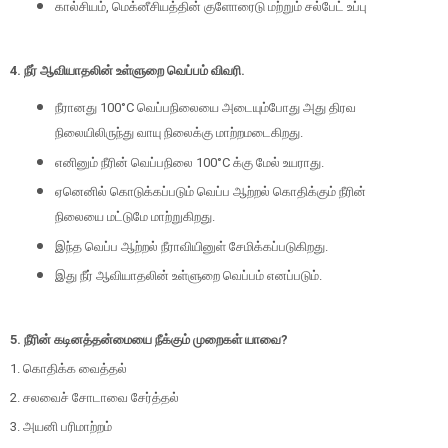
கால்சியம், மெக்னீசியத்தின் குளோரைடு மற்றும் சல்பேட் உப்பு
4. நீர் ஆவியாதலின் உள்ளுறை வெப்பம் விவரி.
நீரானது 100°C வெப்பநிலையை அடையும்போது அது திரவ
நிலையிலிருந்து வாயு நிலைக்கு மாற்றமடைகிறது.
எனினும் நீரின் வெப்பநிலை 100°C க்கு மேல் உயராது.
ஏனெனில் கொடுக்கப்படும் வெப்ப ஆற்றல் கொதிக்கும் நீரின்
நிலையை மட்டுமே மாற்றுகிறது.
இந்த வெப்ப ஆற்றல் நீராவியினுள் சேமிக்கப்படுகிறது.
இது நீர் ஆவியாதலின் உள்ளுறை வெப்பம் எனப்படும்.
5. நீரின் கடினத்தன்மையை நீக்கும் முறைகள் யாவை?
1. கொதிக்க வைத்தல்
2. சலவைச் சோடாவை சேர்த்தல்
3. அயனி பரிமாற்றம்