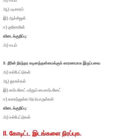
அ) ஈயம்
ஆ) படிகாரம்
இ) ஆக்சிஜன்
ஈ) குளோரின்
விடைக்குறிப்பு:
அ) ஈயம்
5. நீரின் நிரந்தர கடினத்தன்மைக்குக் காரணமாக இருப்பவை
அ) சல்பேட்டுகள்
ஆ) தூசுக்கள்
இ) கார்பனேட் மற்றும் பைகார்பனேட்
ஈ) கரைந்துள்ள பிற பொருள்கள்
விடைக்குறிப்பு:
அ) சல்பேட்டுகள்
II. கோடிட்ட இடங்களை நிரப்புக.