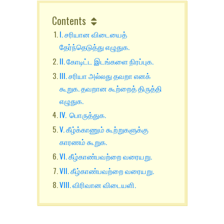
Contents
I. சரியான விடையைத்
தேர்ந்தெடுத்து எழுதுக.
II. கோடிட்ட இடங்களை நிரப்புக.
III. சரியா அல்லது தவறா எனக்
கூறுக. தவறான கூற்றைத் திருத்தி
எழுதுக.
IV. பொருத்துக.
V. கீழ்க்காணும் கூற்றுகளுக்கு
காரணம் கூறுக.
VI. கீழ்காண்பவற்றை வரையறு.
VII. கீழ்காண்பவற்றை வரையறு.
VIII. விரிவான விடையளி.