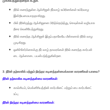
முக்கியத்துவத்தைக் கூறுக.
நீரில் கரைந்துள்ள ஆக்சிஜன் நீர்வாழ் உயிரினங்கள் உயிர்வாழ
இன்றியமையாததாகிறது.
மீன் நீரிலிருந்து ஆக்சிஜனை பிரித்தெடுத்து, செவுள்கள் வழியாக
நீரை வெளியேற்றுகிறது.
நீரில் கரைந்த ஆக்சிஜன் இருப்பதாலேயே மீன்களால் நீரில் வாழ
முடிகிறது.
ஒளிச்சேர்க்கைக்கு நீர் வாழ் தாவரங்கள் நீரில் கரைந்த கார்பன்
டை ஆக்சைடை பயன்படுத்துகின்றன.
3. நீரின் தற்காலிக் மற்றும் நிரந்தர கடினத்தன்மைக்கான காரணிகள் யாவை?
நீரின் தற்காலிக கடினத்தன்மை காரணிகள்:
கால்சியம், மெக்னீசியத்தின் கார்பனேட் மற்றும் பை கார்பனேட்
உப்பு
நீரின் நிரந்தர கடினத்தன்மை காரணிகள்: