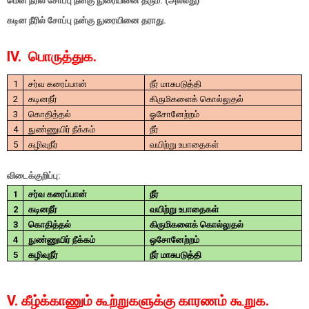
மென் நீரில் சோப்பு நன்கு நுரையினை தரும். (அல்லது)
கடின நீரில் சோப்பு நன்கு நுரையினை தராது.
IV. பொருத்துக.
1
சர்வ கரைப்பான்
நீர் மாசுபடுத்தி
2
கடினநீர்
கிருமிகளைக் கொல்லுதல்
3
கொதித்தல்
ஓசோனேற்றம்
4
நுண்ணுயிர் நீக்கம்
நீர்
5
கழிவுநீர்
வயிற்று உபாதைகள்
விடைக்குறிப்பு:
1
சர்வ கரைப்பான்
நீர்
2
கடினநீர்
வயிற்று உபாதைகள்
3
கொதித்தல்
கிருமிகளைக் கொல்லுதல்
4
நுண்ணுயிர் நீக்கம்
ஒசோனேற்றம்
5
கழிவுநீர்
நீர் மாசுபடுத்தி
V. கீழ்க்காணும் கூற்றுகளுக்கு காரணம் கூறுக.