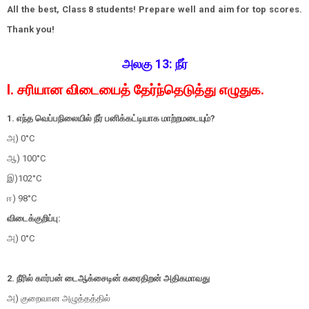
All the best, Class 8 students! Prepare well and aim for top scores.
Thank you!
அலகு 13: நீர்
I. சரியான விடையைத் தேர்ந்தெடுத்து எழுதுக.
1. எந்த வெப்பநிலையில் நீர் பனிக்கட்டியாக மாற்றமடையும்?
அ) 0°C
ஆ) 100°C
இ)102°C
ஈ) 98°C
விடைக்குறிப்பு:
அ) 0°C
2. நீரில் கார்பன் டைஆக்சைடின் கரைதிறன் அதிகமாவது
அ) குறைவான அழுத்தத்தில்