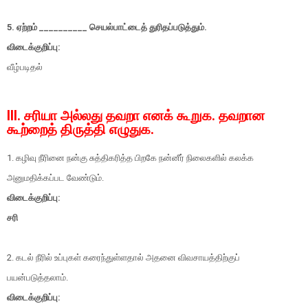
5. ஏற்றம் __________ செயல்பாட்டைத் துரிதப்படுத்தும்.
விடைக்குறிப்பு:
வீழ்படிதல்
III. சரியா அல்லது தவறா எனக் கூறுக. தவறான
கூற்றைத் திருத்தி எழுதுக.
1. கழிவு நீரினை நன்கு சுத்திகரித்த பிறகே நன்னீர் நிலைகளில் கலக்க
அனுமதிக்கப்பட வேண்டும்.
விடைக்குறிப்பு:
சரி
2. கடல் நீரில் உப்புகள் கரைந்துள்ளதால் அதனை விவசாயத்திற்குப்
பயன்படுத்தலாம்.
விடைக்குறிப்பு: