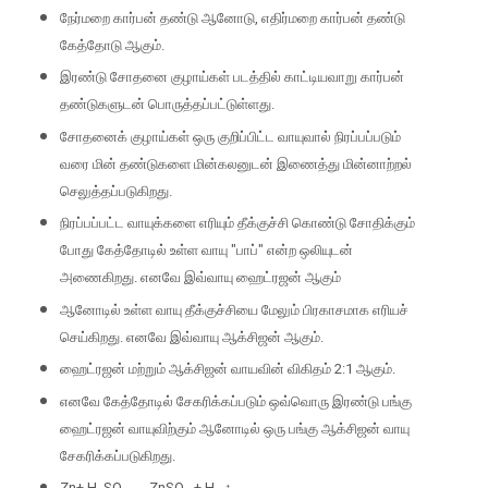
நேர்மறை கார்பன் தண்டு ஆனோடு
,
எதிர்மறை கார்பன் தண்டு
கேத்தோடு ஆகும்.
இரண்டு சோதனை குழாய்கள் படத்தில் காட்டியவாறு கார்பன்
தண்டுகளுடன் பொருத்தப்பட்டுள்ளது.
சோதனைக் குழாய்கள் ஒரு குறிப்பிட்ட வாயுவால் நிரப்பப்படும்
வரை மின் தண்டுகளை மின்கலனுடன் இணைத்து மின்னாற்றல்
செலுத்தப்படுகிறது.
நிரப்பப்பட்ட வாயுக்களை எரியும் தீக்குச்சி கொண்டு சோதிக்கும்
போது கேத்தோடில் உள்ள வாயு "பாப்" என்ற ஒலியுடன்
அணைகிறது. எனவே இவ்வாயு ஹைட்ரஜன் ஆகும்
ஆனோடில் உள்ள வாயு தீக்குச்சியை மேலும் பிரகாசமாக எரியச்
செய்கிறது. எனவே இவ்வாயு ஆக்சிஜன் ஆகும்.
ஹைட்ரஜன் மற்றும் ஆக்சிஜன் வாயவின் விகிதம்
2:1
ஆகும்.
எனவே கேத்தோடில் சேகரிக்கப்படும் ஒவ்வொரு இரண்டு பங்கு
ஹைட்ரஜன் வாயுவிற்கும் ஆனோடில் ஒரு பங்கு ஆக்சிஜன் வாயு
சேகரிக்கப்படுகிறது.
Zn+ H
SO
→ ZnSO
+ H
↑