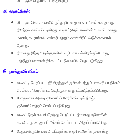
வீழ்படிதலை துரிதப்படுத்துகிறது.
ஆ. வடிகட்டுதல்:
வீழ்படிவு கொள்கலனிலிருந்து நீரானது வடிகட்டுதல் கலனுக்கு
நீரேற்றம் செய்யப்படுகிறது. வடிகட்டுதல் கலனின் அமைப்பானது
மணல்
,
கூழாங்கல்
,
கல்கரி மற்றும் கான்கிரிட் அடுக்குகளால்
ஆனது.
நீரானது இந்த அடுக்குகளின் வழியாக உள்ளிறங்கும் போது
,
முற்றிலும் மாசுகள் நீக்கப்பட்ட நிலையில் பெறப்படுகிறது.
இ. நுண்ணுயிர் நீக்கம்:
வடிகட்டி பெறப்பட்ட நீரிலிருந்து கிருமிகள் மற்றும் பாக்டீரியா நீக்கம்
செய்யப்படுவதற்காக வேதிமுறைக்கு உட்படுத்தப்படுகிறது.
போதுமான அளவு குளோரின் சேர்க்கப்படும் நிகழ்வு
குளோரினேற்றம் செய்யப்படுகிறது.
வடிகட்டுதல் கலனிலிருந்து பெறப்பட்ட நீரானது குளோரின்
கலனில் நுண்ணுயிர் நீக்கம் செய்யப்பட அனுப்பப்படுகிறது.
மேலும் கிருமிகளை அழிப்பதற்காக ஓசோனேற்ற முறைக்கு