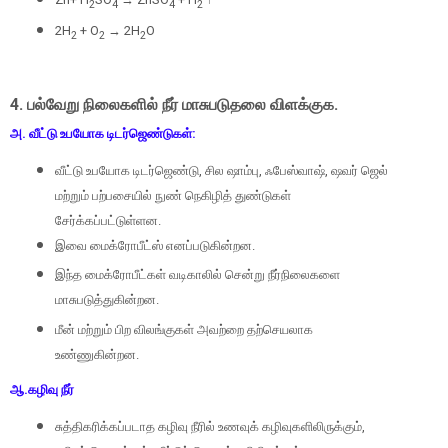
2
4
4
2
2H
+ O
→ 2H
O
2
2
2
4.
பல்வேறு நிலைகளில் நீர் மாசுபடுதலை விளக்குக.
அ. வீட்டு உபயோக டிடர்ஜெண்டுகள்:
வீட்டு உபயோக டிடர்ஜெண்டு
,
சில ஷாம்பு
,
ஃபேஸ்வாஷ்
,
ஷவர் ஜெல்
மற்றும் பற்பசையில் நுண் நெகிழித் துண்டுகள்
சேர்க்கப்பட்டுள்ளன.
இவை மைக்ரோபீட்ஸ் எனப்படுகின்றன.
இந்த மைக்ரோபீட்கள் வடிகாலில் சென்று நீர்நிலைகளை
மாசுபடுத்துகின்றன.
மீன் மற்றும் பிற விலங்குகள் அவற்றை தற்செயலாக
உண்ணுகின்றன.
ஆ.கழிவு நீர்
சுத்திகரிக்கப்படாத கழிவு நீரில் உணவுக் கழிவுகளிலிருக்கும்
,