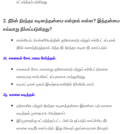
உட்படுத்தப்படுகிறது.
2.
நீரின் நிரந்தர கடினத்தன்மை என்றால் என்ன
?
இத்தன்மை
எவ்வாறு நீக்கப்படுகிறது
?
கால்சியம்
,
மெக்னீசியத்தின் குளோரைடு மற்றும் சல்பேட் உப்புகள்
நீரில் கரைந்திருந்தால் அந்த நீர் நிரந்தர கடின நீர் எனப்படும்.
அ. சலவைச் சோடாவை சேர்த்தல்:
சலவைச் சோடாவானது குளோரைடு மற்றும் சல்பேட்டுகளை
கரையாத கார்பனேட் உப்புகளாக மாற்றுகிறது.
வடிகட்டிகள் மூலம் இவற்றை எளிதில் நீக்கிவிடலாம்.
ஆ. வாலை வடித்தல்:
தற்காலிக மற்றும் நிரந்தர கடினத்தன்மை இரண்டையும் வாலை
வடித்தல் முறையாக அகற்றலாம்
இம்முறைக்கு உட்படுத்தப்பட்ட பின் பெறப்படும் காய்ச்சிய நீர்
வாலை வடிநீர் எனப்படும். இது மிகவும் தூய்மையான நீராகும்.