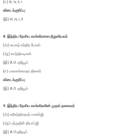
(ஈ) iii, iv, ii, i
விடைக்குரிப்பு:
(இ) iii, iv, i, ii
8. இந்திய தேசிய காங்கிரஸை நிறுவியவர்
(அ) சுபாஷ் சந்திர போஸ்
(ஆ) காந்தியடிகள்
(இ) A.O. ஹியூம்
(ஈ) பாலகங்காதர திலகர்
விடைக்குரிப்பு:
(இ) A.O. ஹியூம்
9. இந்திய தேசிய காங்கிரஸின் முதல் தலைவர்
(அ) சுரேந்திரநாத் பானர்ஜி
(ஆ) பத்ருதீன் தியாப்ஜி
(இ) A.O.ஹியூம்