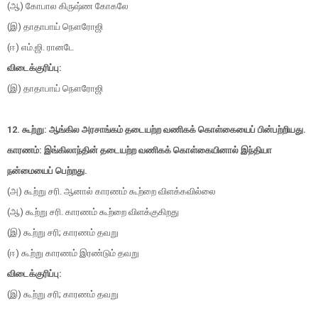
(ஆ) கோபால கிருஷ்ண கோகலே
(இ) தாதாபாய் நௌரோஜி
(ஈ) எம்.ஜி. ரானடே
விடைக்குரிப்பு:
(இ) தாதாபாய் நௌரோஜி
12. கூற்று: ஆங்கில அரசாங்கம் தடையற்ற வணிகக் கொள்கையைப் பின்பற்றியது.
காரணம்: இங்கிலாந்தின் தடையற்ற வணிகக் கொள்கையினால் இந்தியா
நன்மையைப் பெற்றது.
(அ) கூற்று சரி. ஆனால் காரணம் கூற்றை விளக்கவில்லை
(ஆ) கூற்று சரி. காரணம் கூற்றை விளக்குகிறது
(இ) கூற்று சரி; காரணம் தவறு
(ஈ) கூற்று காரணம் இரண்டும் தவறு
விடைக்குரிப்பு:
(இ) கூற்று சரி; காரணம் தவறு