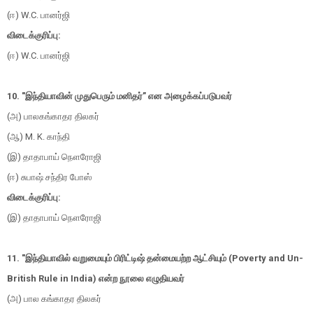
(ஈ) W.C. பானர்ஜி
விடைக்குரிப்பு:
(ஈ) W.C. பானர்ஜி
10. "இந்தியாவின் முதுபெரும் மனிதர்” என அழைக்கப்படுபவர்
(அ) பாலகங்காதர திலகர்
(ஆ) M. K. காந்தி
(இ) தாதாபாய் நௌரோஜி
(ஈ) சுபாஷ் சந்திர போஸ்
விடைக்குரிப்பு:
(இ) தாதாபாய் நௌரோஜி
11. "இந்தியாவில் வறுமையும் பிரிட்டிஷ் தன்மையற்ற ஆட்சியும் (Poverty and Un-
British Rule in India) என்ற நூலை எழுதியவர்
(அ) பால கங்காதர திலகர்