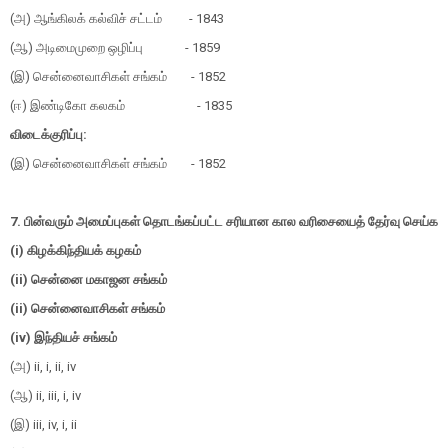
(அ) ஆங்கிலக் கல்விச் சட்டம் - 1843
(ஆ) அடிமைமுறை ஒழிப்பு - 1859
(இ) சென்னைவாசிகள் சங்கம் - 1852
(ஈ) இண்டிகோ கலகம் - 1835
விடைக்குரிப்பு:
(இ) சென்னைவாசிகள் சங்கம் - 1852
7. பின்வரும் அமைப்புகள் தொடங்கப்பட்ட சரியான கால வரிசையைத் தேர்வு செய்க
(i) கிழக்கிந்தியக் கழகம்
(ii) சென்னை மகாஜன சங்கம்
(ii) சென்னைவாசிகள் சங்கம்
(iv) இந்தியச் சங்கம்
(அ) ii, i, ii, iv
(ஆ) ii, iii, i, iv
(இ) iii, iv, i, ii