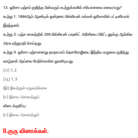
13. ஒரிசா பஞ்சம் குறித்த பின்வரும் கூற்றுக்களில் சரியானவை எவை/எது?
கூற்று 1: 1866ஆம் ஆண்டில் ஒன்றரை மில்லியன் மக்கள் ஒரிசாவில் பட்டினியால்
இறந்தனர்.
கூற்று 2: பஞ்ச காலத்தில் 200 மில்லியன் பவுண்ட் அரிசியை பிரிட்டனுக்கு ஆங்கில
அரசு ஏற்றுமதி செய்தது.
கூற்று 3: ஒரிசா பஞ்சமானது தாதாபாய் நௌரோஜியை இந்திய வறுமை குறித்து
வாழ்நாள் ஆய்வை மேற்கொள்ள தூண்டியது.
(அ) 1, 2
(ஆ) 1, 3
(இ) இவற்றுள் எதுவுமில்லை
(ஈ) இவை அனைத்தும்
விடைக்குரிப்பு:
(ஈ) இவை அனைத்தும்
II.குரு வினாக்கள்.