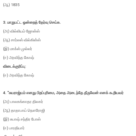
(ஆ) 1835
3. மாறுபட்ட ஒன்றைத் தேர்வு செய்க.
(அ) வில்லியம் ஜோன்ஸ்
(ஆ) சார்லஸ் வில்கின்ஸ்
(இ) மாக்ஸ் முல்லர்
(ஈ) அரவிந்த கோஷ்
விடைக்குரிப்பு
:
(ஈ) அரவிந்த கோஷ்
4. "சுயராஜ்யம் எனது பிறப்புரிமை, அதை அடைந்தே தீருவேன் எனக் கூறியவர்
(அ) பாலகங்காதர திலகர்
(ஆ) தாதாபாய் நௌரோஜி
(இ) சுபாஷ் சந்திர போஸ்
(ஈ) பாரதியார்