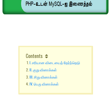
Contents
I. சரியான விடையைத் தேர்ந்தெடு
II. குறு வினாக்கள்
III. சிறு வினாக்கள்
IV. பெரு வினாக்கள்