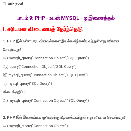
Thank you!
பாடம் 9: PHP - உடன் MYSQL - ஐ இணைத்தல்
I. சரியான விடையைத் தேர்ந்தெடு
1. PHP இல் உள்ள SQL வினவல்களை இயக்க கீழ்கண்டவற்றுள் எது சரியான
செயற்கூறு?
அ) mysqli_query("Connection Object","SQL Query")
ஆ) query("Connection Object","SQL Query")
இ) mysql_query("Connection Object","SQL Query")
ஈ) mysql_query("SQL Query")
விடைக்குறிப்பு:
அ) mysqli_query("Connection Object","SQL Query")
2. PHP இல் இணைப்பை மூடுவதற்கு கீழ்கண்டவற்றுள் எது சரியான செயற்கூறு?
அ) mysqli_close("Connection Object");