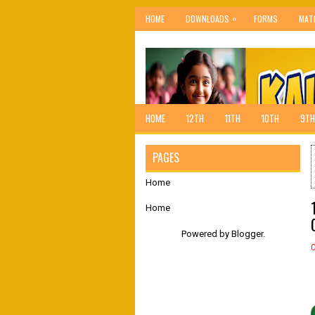
»
HOME
DOWNLOADS
FORMS
MAT
HOME
12TH
11TH
10TH
9TH
PAGES
Home
Home
Powered by
Blogger
.