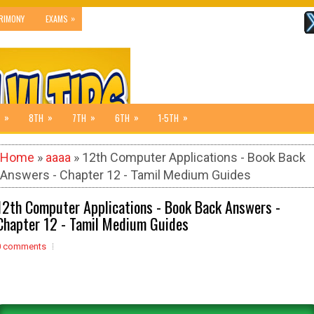
»
RIMONY
EXAMS
»
»
»
»
»
8TH
7TH
6TH
1-5TH
Home
»
aaaa
» 12th Computer Applications - Book Back
Answers - Chapter 12 - Tamil Medium Guides
12th Computer Applications - Book Back Answers -
Chapter 12 - Tamil Medium Guides
0 comments