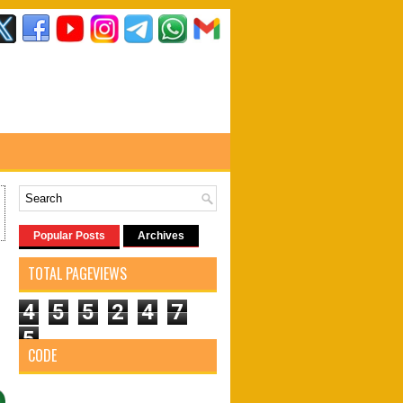
Popular Posts
Archives
TOTAL PAGEVIEWS
4
5
5
2
4
7
5
CODE