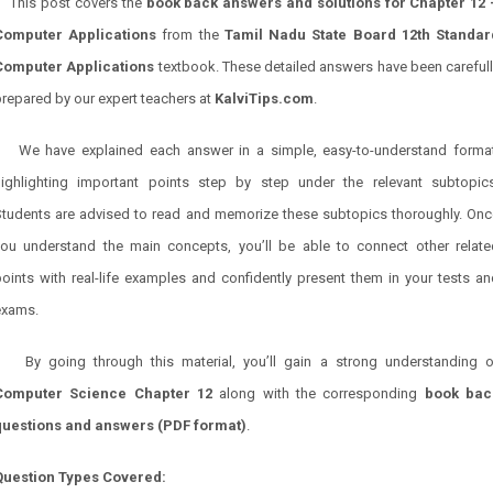
This post covers the
book back answers and solutions for
Chapter
12 
Computer
Applications
from the
Tamil Nadu State Board 12th Standar
Computer
Applications
textbook. These detailed answers have been careful
repared by our expert teachers at
KalviTips.com
.
We have explained each answer in a simple, easy-to-understand format
highlighting important points step by step under the relevant subtopics
Students are advised to read and memorize these subtopics thoroughly. Onc
you understand the main concepts, you’ll be able to connect other relate
oints with real-life examples and confidently present them in your tests a
exams.
By going through this material, you’ll gain a strong understanding o
Computer Science
Chapter
12
along with the corresponding
book bac
questions and answers (PDF format)
.
Question Types Covered: