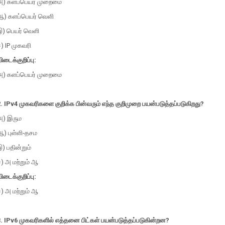
அ) களப்பெயர் முறைமை
ஆ) களப்பெயர் வெளி
இ) பெயர் வெளி
) IP முகவரி
ிடைக்குறிப்பு:
அ) களப்பெயர் முறைமை
. IPv4 முகவரிகளை குறிக்க பின்வரும் எந்த குறிமுறை பயன்படுத்தப்படுகிறது?
அ) இரும
ஆ) புள்ளி-தசம
) பதின்றும்
) அ மற்றும் ஆ
ிடைக்குறிப்பு:
) அ மற்றும் ஆ
3. IPv6 முகவரிகளில் எத்தனை பிட்கள் பயன்படுத்தப்படுகின்றன?