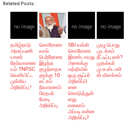
Related Posts:
தமிழ்நாடு
கொரோனா
SBI வங்கி
முழு பொது
அரசுப்பணி
வால்
கொரோனா
முடக்கம்
யாளர்
பெற்றோரை
இரண்டாவது
நீட்டிப்பு ஏன்?
தேர்வாணை
இழந்த
அலைக்கு
முதல்வர்
யம் TNPSC
குழந்தைக
மத்தியில்
மு.க.ஸ்டாலி
வெளியிட்ட
ளுக்கு 10
ஒரு சூப்பர்
ன் விளக்கம்
முக்கிய
லட்சம்
அறிவிப்பி
அறிவிப்பு.!
நிவாரணம்:
னை
பிரதமர்
கொடுத்துள்
மோடி
ளது
அறிவிப்பு.
எனலாம்.
அப்படி என்ன
அறிவிப்பு?