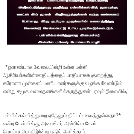
*ஓராண்டாக வேலையின்றி உள்ள பள்ளி
ஆசிரியர்களின்ஊதியத்தைப் பாதியாகக் குறைத்து,
கரோனா முன்களப் பணியாளர்களுக்குவழங்க வேண்டும்
என்று சமூக வலைதளங்களில்கருத்துகள் பரவும் நிலையில்,'
பள்ளிக்கல்வித்துறை ஏதேனும் திட்டம் வைத்துள்ளதா?*
என்ற கேள்விக்கு, அமைச்சர் அன்பில் மகேஸ்
பொய்யாமொழிஇன்று பதில் அளித்தார்.