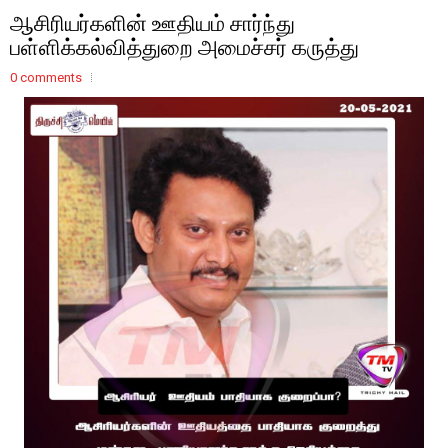
ஆசிரியர்களின் ஊதியம் சார்ந்து
பள்ளிக்கல்வித்துறை அமைச்சர் கருத்து
0 comments