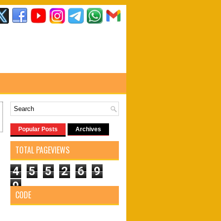
Popular Posts
Archives
TOTAL PAGEVIEWS
4
5
5
2
6
9
9
CODE