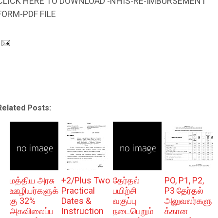
CLICK HERE TO DOWNLOAD -NHIS-RE-IMBURSEMENT
FORM-PDF FILE
Related Posts:
மத்திய அரசு
+2/Plus Two
தேர்தல்
PO, P1, P2,
ஊழியர்களுக்
Practical
பயிற்சி
P3 தேர்தல்
கு 32%
Dates &
வகுப்பு
அலுவலர்களு
அகவிலைப்ப
Instruction
நடைபெறும்
க்கான