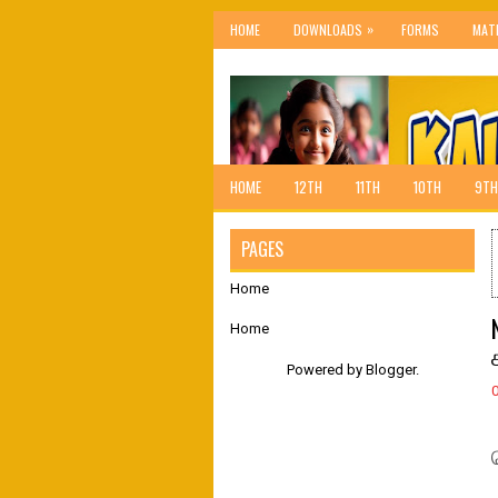
»
HOME
DOWNLOADS
FORMS
MAT
HOME
12TH
11TH
10TH
9TH
PAGES
Home
Home
Powered by
Blogger
.