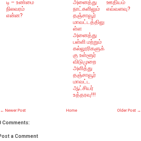
டி – உண்மை
அனைத்து
ஊதியம்
நிலவரம்
நாட்களிலும்
எவ்வளவு?
என்ன?
தஞ்சாவூர்
மாவட்டத்திலு
ள்ள
அனைத்து
பள்ளி மற்றும்
கல்லூரிகளுக்
கு உள்ளூர்
விடுமுறை
அளித்து
தஞ்சாவூர்
மாவட்ட
ஆட்சியர்
உத்தரவு!!!
← Newer Post
Home
Older Post →
0 Comments:
Post a Comment