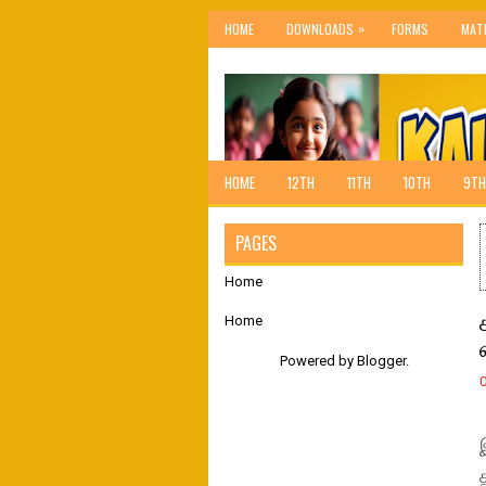
»
HOME
DOWNLOADS
FORMS
MAT
HOME
12TH
11TH
10TH
9TH
PAGES
Home
Home
Powered by
Blogger
.