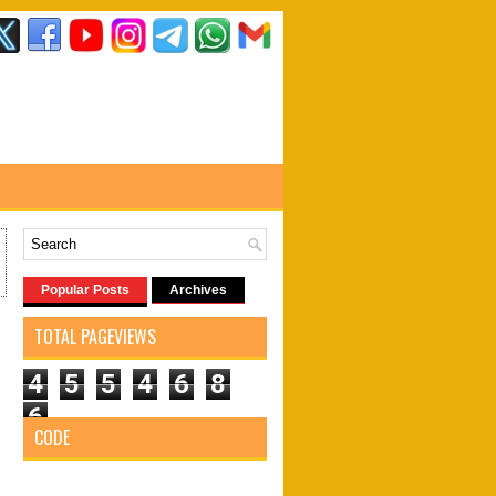
Popular Posts
Archives
TOTAL PAGEVIEWS
4
5
5
4
6
8
6
CODE