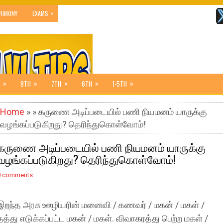
»
RIMONY
EXAMS
»
»
»
»
»
8TH
7TH
6TH
1-5TH
Home
» » கருணை அடிப்படையில் பணி நியமனம் யாருக்கு
வழங்கப்படுகிறது? தெரிந்துகொள்வோம்!
கருணை அடிப்படையில் பணி நியமனம் யாருக்கு
வழங்கப்படுகிறது? தெரிந்துகொள்வோம்!
0 comments
இறந்த அரசு ஊழியரின் மனைவி / கணவர் / மகன் / மகள் /
தத்து எடுக்கப்பட்ட மகன் / மகள். விவாகரத்து பெற்ற மகள் /