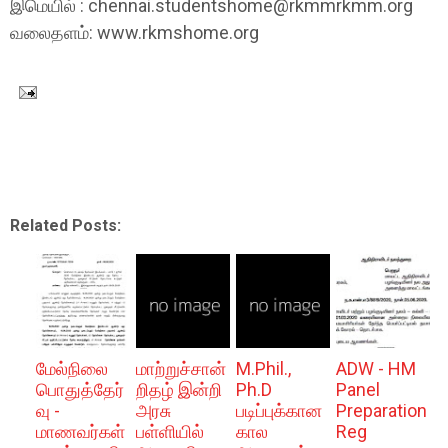
இமெயில் : chennai.studentshome@rkmmrkmm.org
வலைதளம்: www.rkmshome.org
Related Posts:
மேல்நிலை
மாற்றுச்சான்
M.Phil.,
ADW - HM
பொதுத்தேர்
றிதழ் இன்றி
Ph.D
Panel
வு -
அரசு
படிப்புக்கான
Preparation
மாணவர்கள்
பள்ளியில்
கால
Reg