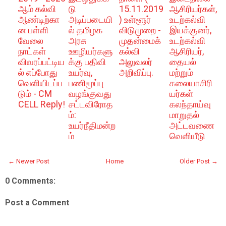
ஆம் கல்வி
டு
15.11.2019
ஆசிரியர்கள்,
ஆண்டிற்கா
அடிப்படையி
) உள்ளூர்
உடற்கல்வி
ன பள்ளி
ல் தமிழக
விடுமுறை -
இயக்குனர்,
வேலை
அரசு
முதன்மைக்
உடற்கல்வி
நாட்கள்
ஊழியர்களு
கல்வி
ஆசிரியர்,
விவரப்பட்டிய
க்கு பதிவி
அலுவலர்
தையல்
ல் எப்போது
உயர்வு,
அறிவிப்பு.
மற்றும்
வெளியிடப்ப
பணிமூப்பு
கலையாசிரி
டும் - CM
வழங்குவது
யர்கள்
CELL Reply!
சட்டவிரோத
கலந்தாய்வு
ம்:
மாறுதல்
உயர்நீதிமன்ற
அட்டவணை
ம்
வெளியீடு
← Newer Post
Home
Older Post →
0 Comments:
Post a Comment