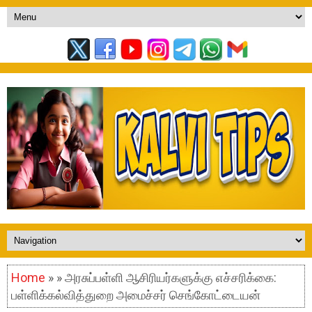
Home
» » அரசுப்பள்ளி ஆசிரியர்களுக்கு எச்சரிக்கை:
பள்ளிக்கல்வித்துறை அமைச்சர் செங்கோட்டையன்