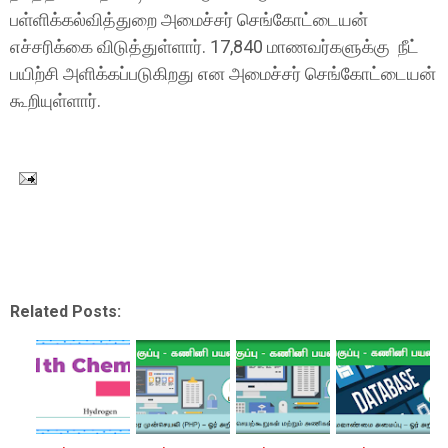
பள்ளிக்கல்வித்துறை அமைச்சர் செங்கோட்டையன்
எச்சரிக்கை விடுத்துள்ளார். 17,840 மாணவர்களுக்கு நீட்
பயிற்சி அளிக்கப்படுகிறது என அமைச்சர் செங்கோட்டையன்
கூறியுள்ளார்.
Related Posts: